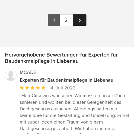
1
2
Hervorgehobene Bewertungen für Experten für
Baudenkmalpflege in Liebenau
MCADE
Experten für Baudenkmalpflege in Liebenau
Durchschnittliche
14. Juli 2022
Bewertung:
“Herr Cirsovius war super. Wir mussten unser Dach
5
sanieren und wollten bei dieser Gelegenheit das
von
Dachgeschoss ausbauen. Allerdings hatten wir
5
keine Idee für die Gestaltung und Umsetzung. Er hat
Sternen
mit super Ideen einen Traum von einem
Dachgeschoss gezaubert. Wir haben mit einer