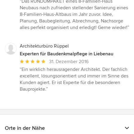
“Das RUNDUMPAKET eines 8-Familien-Haus
5
Neubaus nach zufrieden stellender Sanierung eines
von
8-Familien-Haus-Altbaus im Jahr zuvor. Idee,
5
Planung, Baubegleitung, Abrechnung, Nachsorge
Sternen
alles perfekt organisiert und erledigt! Gerne wieder!”
Architekturbüro Rüppel
Experten für Baudenkmalpflege in Liebenau
Durchschnittliche
31. Dezember 2016
Bewertung:
“Ein wirklich herausragender Architekt. Der fachlich
5
excellent, lösungsorientiert und immer im Sinne des
von
Kunden agiert. Er ist Experte für die besonderen
5
Bauprojekte.”
Sternen
Orte in der Nähe