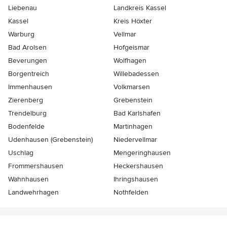
Liebenau
Landkreis Kassel
Kassel
Kreis Höxter
Warburg
Vellmar
Bad Arolsen
Hofgeismar
Beverungen
Wolfhagen
Borgentreich
Willebadessen
Immenhausen
Volkmarsen
Zierenberg
Grebenstein
Trendelburg
Bad Karlshafen
Bodenfelde
Martinhagen
Udenhausen (Grebenstein)
Niedervellmar
Uschlag
Mengeringhausen
Frommershausen
Heckershausen
Wahnhausen
Ihringshausen
Landwehrhagen
Nothfelden