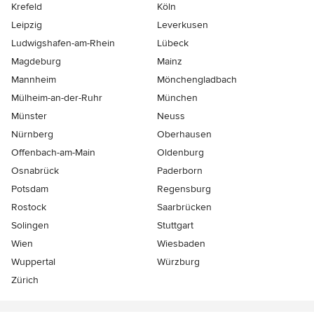
Krefeld
Köln
Leipzig
Leverkusen
Ludwigshafen-am-Rhein
Lübeck
Magdeburg
Mainz
Mannheim
Mönchen­gladbach
Mülheim-an-der-Ruhr
München
Münster
Neuss
Nürnberg
Oberhausen
Offenbach-am-Main
Oldenburg
Osnabrück
Paderborn
Potsdam
Regensburg
Rostock
Saarbrücken
Solingen
Stuttgart
Wien
Wiesbaden
Wuppertal
Würzburg
Zürich