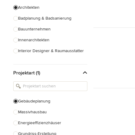
Architekten
Badplanung & Badsanierung
Bauunternehmen
Innenarchitekten
Interior Designer & Raumausstatter
Küchenplanung
Projektart (1)
Landschaftsarchitekten
Armaturen & Sanitärbedarf
Beleuchtung
Gebäudeplanung
Einbauschränke
Massivhausbau
Alle anzeigen
Energieeffizienzhäuser
Grundriss-Erstellung