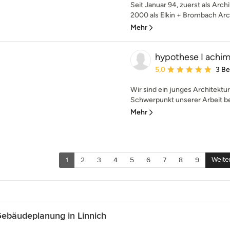
Seit Januar 94, zuerst als Arch
2000 als Elkin + Brombach Arch
Mehr
hypothese I achim
Durchschnittliche Bewe
5,0
3 B
Wir sind ein junges Architektur
Schwerpunkt unserer Arbeit bes
Mehr
Weite
1
2
3
4
5
6
7
8
9
ebäudeplanung in Linnich