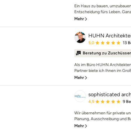
Ein Haus zu bauen, umzubauen 
Entscheidung fürs Leben. Ganz g
Mehr
HUHN Architekte
Durchschnittliche Bewe
5,0
13 
Beratung zu Zuschüsse
Als im Büro HUHN Architekten
Partner biete ich Ihnen im Gro
Mehr
sophisticated arc
Durchschnittliche Bewe
4,9
9 B
Wir übernehmen für private un
Planung, Ausschreibung und Ba
Mehr