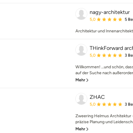
nagy-architektur
Durchschnittliche Bewe
5,0
5 B
Architektur und Innenarchitek
THinkForward arc
Durchschnittliche Bewe
5,0
3 B
Willkommen! ...und schön, das
auf der Suche nach außerordent
Mehr
ZHAC
Durchschnittliche Bewe
5,0
3 B
Zweering Helmus Architektur +
präzise Planung und Leidenschaft
Mehr