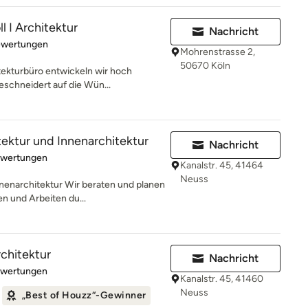
l I Architektur
Nachricht
rtung: 5 von 5 Sternen
ewertungen
Mohrenstrasse 2,
50670 Köln
tekturbüro entwickeln wir hoch
eschneidert auf die Wün...
ektur und Innenarchitektur
Nachricht
rtung: 4.9 von 5 Sternen
ewertungen
Kanalstr. 45, 41464
Neuss
nenarchitektur Wir beraten und planen
n und Arbeiten du...
rchitektur
Nachricht
rtung: 5 von 5 Sternen
ewertungen
Kanalstr. 45, 41460
Neuss
„Best of Houzz“-Gewinner