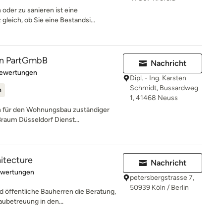
oder zu sanieren ist eine
leich, ob Sie eine Bestandsi...
n PartGmbB
Nachricht
rtung: 5 von 5 Sternen
Bewertungen
Dipl. - Ing. Karsten
Schmidt, Bussardweg
n
1, 41468 Neuss
 für den Wohnungsbau zuständiger
ßraum Düsseldorf Dienst...
hitecture
Nachricht
rtung: 4.9 von 5 Sternen
ewertungen
petersbergstrasse 7,
50939 Köln / Berlin
d öffentliche Bauherren die Beratung,
ubetreuung in den...