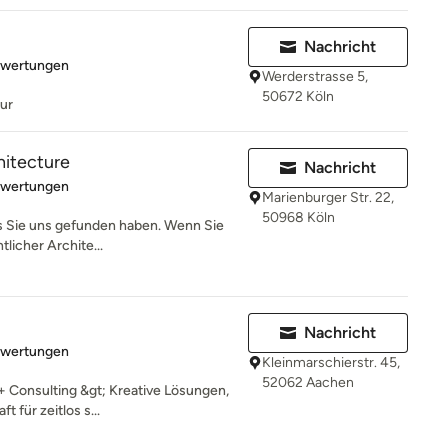
Nachricht
rtung: 5 von 5 Sternen
ewertungen
Werderstrasse 5,
50672 Köln
tur
hitecture
Nachricht
rtung: 5 von 5 Sternen
ewertungen
Marienburger Str. 22,
50968 Köln
s Sie uns gefunden haben. Wenn Sie
licher Archite...
Nachricht
rtung: 5 von 5 Sternen
ewertungen
Kleinmarschierstr. 45,
52062 Aachen
 Consulting &gt; Kreative Lösungen,
 für zeitlos s...