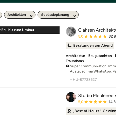
Architekten
Gebäudeplanung
Clahsen Architekt
r Bau bis zum Umbau
Durchschnittliche Bewe
5,0
32 
Beratungen am Abend
Architektur - Baugutachten - Ba
Traumhaus
Super Kommunikation: Immer
Austausch via WhatsApp. Per
– HU-87728627
Studio Meuleneer
Durchschnittliche Bewe
5,0
14 
„Best of Houzz“-Gewin