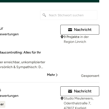
ur
Nachricht
rtung: 5 von 5 Sternen
Bewertungen
9 Projekte
in der
Region Linnich
ucontrolling: Alles für Ihr
 erreichbar, unkomplizierter
sönlich & Sympathisch: D...
Mehr
Gesponsert
s
Nachricht
rtung: 5 von 5 Sternen
Bewertungen
Studio Meuleneers,
Odenthalstraße 7,
ner
47807 Krefeld