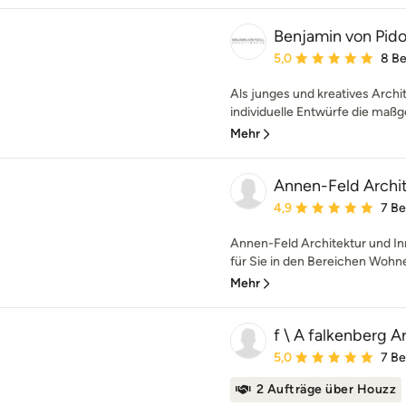
Benjamin von Pidol
Durchschnittliche Bewe
5,0
8 B
Als junges und kreatives Archi
individuelle Entwürfe die maßg
Mehr
Annen-Feld Archit
Durchschnittliche Bewe
4,9
7 B
Annen-Feld Architektur und In
für Sie in den Bereichen Wohne
Mehr
f \ A falkenberg A
Durchschnittliche Bewe
5,0
7 B
2 Aufträge über Houzz