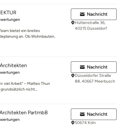
TEKTUR
Nachricht
rtung: 5 von 5 Sternen
ewertungen
Hüttenstraße 36,
40215 Düsseldorf
am bietet ein breites
deplanung an. Ob Wohnbauten,
h Architekten
Nachricht
rtung: 5 von 5 Sternen
ewertungen
Düsseldorfer Straße
88, 40667 Meerbusch
hr viel Arbeit" – Matteo Thun
grundsätzlich nicht...
 Architekten PartmbB
Nachricht
rtung: 4.7 von 5 Sternen
ewertungen
50674 Köln