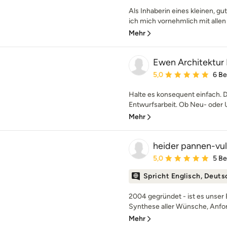
Als Inhaberin eines kleinen, g
ich mich vornehmlich mit allen 
Mehr
Ewen Architektur 
Durchschnittliche Bewe
5,0
6 B
Halte es konsequent einfach. D
Entwurfsarbeit. Ob Neu- oder 
Mehr
heider pannen-vul
Durchschnittliche Bewe
5,0
5 B
Spricht Englisch, Deuts
2004 gegründet - ist es unser
Synthese aller Wünsche, Anfo
Mehr