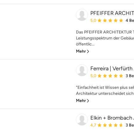
PFEIFFER ARCHI
Durchschnittliche Bewe
5,0
4 B
Das PFEIFFER ARCHITEKTUR Te
Leistungsspektrum der Gebäu
öffentlic...
Mehr
Ferreira | Verfürt
Durchschnittliche Bewe
5,0
3 B
"Einfachheit ist Wissen plus se
Architektur unterscheidet sich 
Mehr
Elkin + Brombach
Durchschnittliche Bewe
4,7
3 B