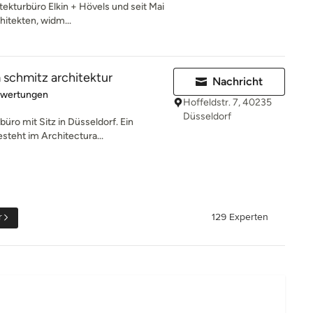
itekturbüro Elkin + Hövels und seit Mai
itekten, widm...
 schmitz architektur
Nachricht
rtung: 5 von 5 Sternen
ewertungen
Hoffeldstr. 7, 40235
Düsseldorf
büro mit Sitz in Düsseldorf. Ein
teht im Architectura...
r
129 Experten