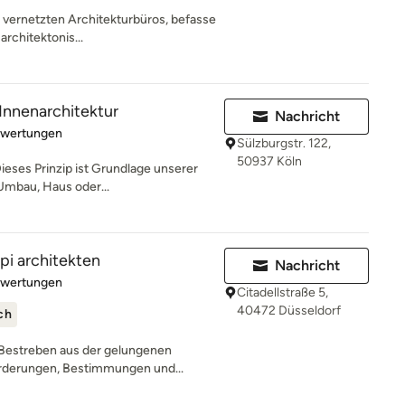
ut vernetzten Architekturbüros, befasse
architektonis...
Innenarchitektur
Nachricht
rtung: 5 von 5 Sternen
ewertungen
Sülzburgstr. 122,
50937 Köln
ieses Prinzip ist Grundlage unserer
Umbau, Haus oder...
pi architekten
Nachricht
rtung: 5 von 5 Sternen
ewertungen
Citadellstraße 5,
40472 Düsseldorf
ch
 Bestreben aus der gelungenen
rderungen, Bestimmungen und...