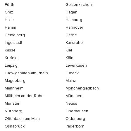
Fürth
Gelsenkirchen
Graz
Hagen
Halle
Hamburg
Hamm
Hannover
Heidelberg
Herne
Ingolstadt
Karlsruhe
Kassel
Kiel
Krefeld
Köln
Leipzig
Leverkusen
Ludwigshafen-am-Rhein
Lübeck
Magdeburg
Mainz
Mannheim
Mönchen­gladbach
Mülheim-an-der-Ruhr
München
Münster
Neuss
Nürnberg
Oberhausen
Offenbach-am-Main
Oldenburg
Osnabrück
Paderborn