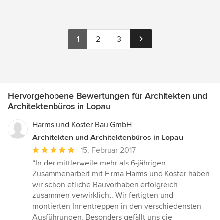
1
2
3
Hervorgehobene Bewertungen für Architekten und
Architektenbüros in Lopau
Harms und Köster Bau GmbH
Architekten und Architektenbüros in Lopau
Durchschnittliche
15. Februar 2017
Bewertung:
“In der mittlerweile mehr als 6-jährigen
5
Zusammenarbeit mit Firma Harms und Köster haben
von
wir schon etliche Bauvorhaben erfolgreich
5
zusammen verwirklicht. Wir fertigten und
Sternen
montierten Innentreppen in den verschiedensten
Ausführungen. Besonders gefällt uns die