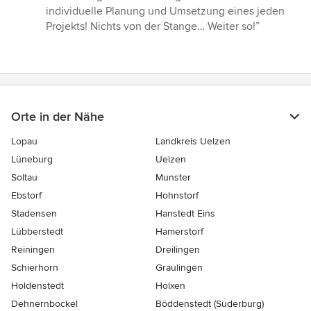
individuelle Planung und Umsetzung eines jeden
Projekts! Nichts von der Stange… Weiter so!”
Orte in der Nähe
Lopau
Landkreis Uelzen
Lüneburg
Uelzen
Soltau
Munster
Ebstorf
Hohnstorf
Stadensen
Hanstedt Eins
Lübberstedt
Hamerstorf
Reiningen
Dreilingen
Schierhorn
Graulingen
Holdenstedt
Holxen
Dehnernbockel
Böddenstedt (Suderburg)