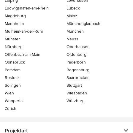
Leipzig
Leverkusen
Ludwigshafen-am-Rhein
Lübeck
Magdeburg
Mainz
Mannheim
Mönchen­gladbach
Mülheim-an-der-Ruhr
München
Münster
Neuss
Nürnberg
Oberhausen
Offenbach-am-Main
Oldenburg
Osnabrück
Paderborn
Potsdam
Regensburg
Rostock
Saarbrücken
Solingen
Stuttgart
Wien
Wiesbaden
Wuppertal
Würzburg
Zürich
Projektart