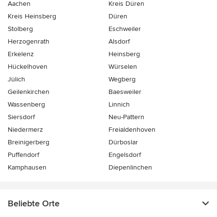
Aachen
Kreis Düren
Kreis Heinsberg
Düren
Stolberg
Eschweiler
Herzogenrath
Alsdorf
Erkelenz
Heinsberg
Hückelhoven
Würselen
Jülich
Wegberg
Geilenkirchen
Baesweiler
Wassenberg
Linnich
Siersdorf
Neu-Pattern
Niedermerz
Freialdenhoven
Breinigerberg
Dürboslar
Puffendorf
Engelsdorf
Kamphausen
Diepenlinchen
Beliebte Orte