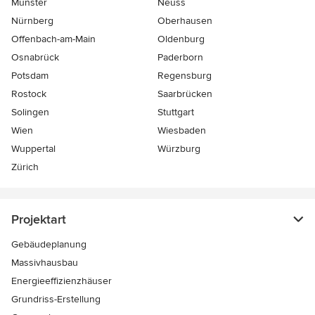
Münster
Neuss
Nürnberg
Oberhausen
Offenbach-am-Main
Oldenburg
Osnabrück
Paderborn
Potsdam
Regensburg
Rostock
Saarbrücken
Solingen
Stuttgart
Wien
Wiesbaden
Wuppertal
Würzburg
Zürich
Projektart
Gebäudeplanung
Massivhausbau
Energieeffizienzhäuser
Grundriss-Erstellung