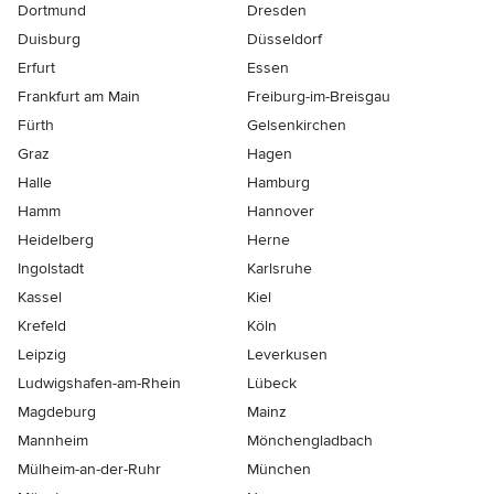
Dortmund
Dresden
Duisburg
Düsseldorf
Erfurt
Essen
Frankfurt am Main
Freiburg-im-Breisgau
Fürth
Gelsenkirchen
Graz
Hagen
Halle
Hamburg
Hamm
Hannover
Heidelberg
Herne
Ingolstadt
Karlsruhe
Kassel
Kiel
Krefeld
Köln
Leipzig
Leverkusen
Ludwigshafen-am-Rhein
Lübeck
Magdeburg
Mainz
Mannheim
Mönchen­gladbach
Mülheim-an-der-Ruhr
München