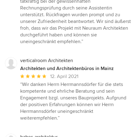
tatkräftig bei der gewissenhaften
Rechnungsprüfung durch seine Assistentin
unterstützt. Rückfragen wurden prompt und zu
unserer Zufriedenheit beantwortet. Wir sind äußerst
froh, dass wir das Projekt mit Neuraum Architekten
durchgeführt haben und können sie
uneingeschränkt empfehlen.”
verticalroom Architekten
Architekten und Architektenbüros in Mainz
Durchschnittliche
12. April 2021
Bewertung:
“Wir danken Herrn Herrmannsdörfer für die stets
5
kompetente und ehrliche Beratung und sein
von
Engagement bzgl. unseres Bauprojekts. Aufgrund
5
der positiven Erfahrungen können wir Herrn
Sternen
Herrmannsdörfer uneingeschränkt
weiterempfehlen.”