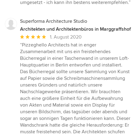
von
umgesetzt - ich kann ihn bestens weiterempfehlen.”
5
Sternen
Superforma Architecture Studio
Architekten und Architektenbüros in Marggraffshof
Durchschnittliche
1. August 2020
Bewertung:
“Pizzeghello Architects hat in enger
5
Zusammenarbeit mit uns ein freistehendes
von
Bücherregal in einer Taschenwand in unserem Loft-
5
Hauptquartier in Berlin entworfen und installiert.
Sternen
Das Bücherregal sollte unsere Sammlung von Kunst
auf Papier sowie die Schreibmaschinensammlung
unseres Gründers und natürlich unsere
Nachschlagewerke präsentieren. Wir brauchten
auch eine größere Einheit für die Aufbewahrung
von Akten und Material sowie ein Display für
unseren Bildschirm, das tagsüber oder abends und
sogar an sonnigen Tagen funktionieren kann. Dieser
Wandschrank hatte die gleiche Herausforderung: Er
musste freistehend sein. Die Architekten schufen