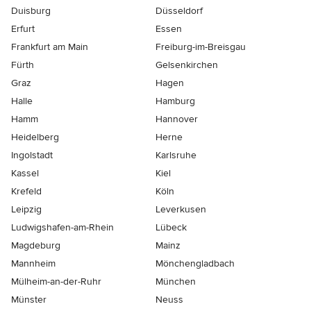
Duisburg
Düsseldorf
Erfurt
Essen
Frankfurt am Main
Freiburg-im-Breisgau
Fürth
Gelsenkirchen
Graz
Hagen
Halle
Hamburg
Hamm
Hannover
Heidelberg
Herne
Ingolstadt
Karlsruhe
Kassel
Kiel
Krefeld
Köln
Leipzig
Leverkusen
Ludwigshafen-am-Rhein
Lübeck
Magdeburg
Mainz
Mannheim
Mönchen­gladbach
Mülheim-an-der-Ruhr
München
Münster
Neuss