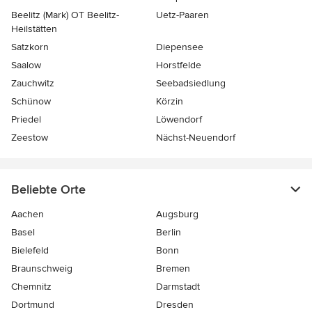
Beelitz (Mark) OT Beelitz-
Uetz-Paaren
Heilstätten
Satzkorn
Diepensee
Saalow
Horstfelde
Zauchwitz
Seebadsiedlung
Schünow
Körzin
Priedel
Löwendorf
Zeestow
Nächst-Neuendorf
Beliebte Orte
Aachen
Augsburg
Basel
Berlin
Bielefeld
Bonn
Braunschweig
Bremen
Chemnitz
Darmstadt
Dortmund
Dresden