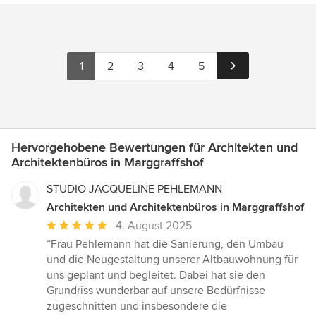
1
2
3
4
5
Hervorgehobene Bewertungen für Architekten und
Architektenbüros in Marggraffshof
STUDIO JACQUELINE PEHLEMANN
Architekten und Architektenbüros in Marggraffshof
Durchschnittliche
4. August 2025
Bewertung:
“Frau Pehlemann hat die Sanierung, den Umbau
5
und die Neugestaltung unserer Altbauwohnung für
von
uns geplant und begleitet. Dabei hat sie den
5
Grundriss wunderbar auf unsere Bedürfnisse
Sternen
zugeschnitten und insbesondere die