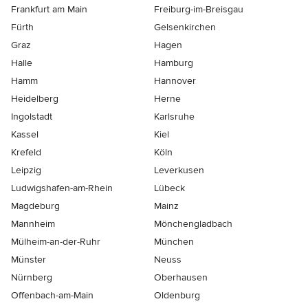
Frankfurt am Main
Freiburg-im-Breisgau
Fürth
Gelsenkirchen
Graz
Hagen
Halle
Hamburg
Hamm
Hannover
Heidelberg
Herne
Ingolstadt
Karlsruhe
Kassel
Kiel
Krefeld
Köln
Leipzig
Leverkusen
Ludwigshafen-am-Rhein
Lübeck
Magdeburg
Mainz
Mannheim
Mönchen­gladbach
Mülheim-an-der-Ruhr
München
Münster
Neuss
Nürnberg
Oberhausen
Offenbach-am-Main
Oldenburg