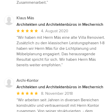
Sternen
Zusammenarbeit.”
Klaus Mäs
Architekten und Architektenbüros in Mechernich
Durchschnittliche
4. August 2020
Bewertung:
“Wir haben mit Herrn Mäs eine alte Villa Renoviert.
5
Zusätzlich zu den klassischen Leistungsphasen 1-8
von
haben wir Herrn Mäs für die Lichtplanung und
5
Möbelplanung engagiert. Das herausragende
Sternen
Resultat spricht für sich. Wir haben Herrn Mäs
bereits weiter empfohlen.”
Archi-Kontor
Architekten und Architektenbüros in Mechernich
Durchschnittliche
8. November 2018
Bewertung:
“Wir arbeiten seit Jahren in diversen Bereichen
5
konstruktiv und vertrauensvoll mit Herrn Kontor
von
zusammen. Von seiner strukturierten, - dem