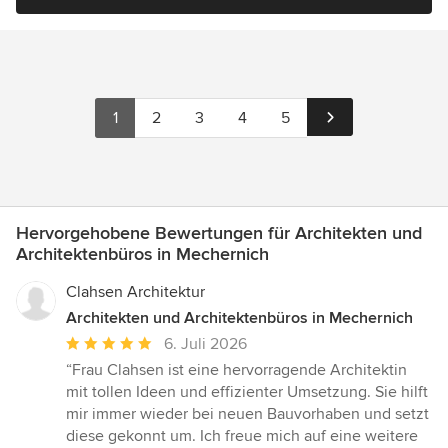
1
2
3
4
5
Hervorgehobene Bewertungen für Architekten und
Architektenbüros in Mechernich
Clahsen Architektur
Architekten und Architektenbüros in Mechernich
Durchschnittliche
6. Juli 2026
Bewertung:
“Frau Clahsen ist eine hervorragende Architektin
5
mit tollen Ideen und effizienter Umsetzung. Sie hilft
von
mir immer wieder bei neuen Bauvorhaben und setzt
5
diese gekonnt um. Ich freue mich auf eine weitere