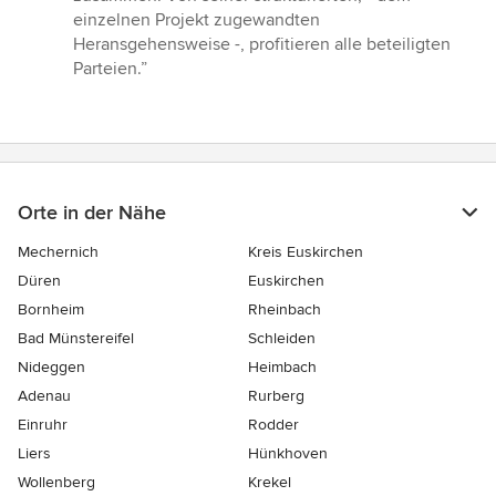
5
einzelnen Projekt zugewandten
Sternen
Heransgehensweise -, profitieren alle beteiligten
Parteien.”
Orte in der Nähe
Mechernich
Kreis Euskirchen
Düren
Euskirchen
Bornheim
Rheinbach
Bad Münstereifel
Schleiden
Nideggen
Heimbach
Adenau
Rurberg
Einruhr
Rodder
Liers
Hünkhoven
Wollenberg
Krekel