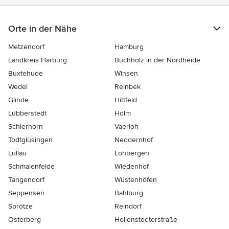
Orte in der Nähe
Metzendorf
Hamburg
Landkreis Harburg
Buchholz in der Nordheide
Buxtehude
Winsen
Wedel
Reinbek
Glinde
Hittfeld
Lübberstedt
Holm
Schierhorn
Vaerloh
Todtglüsingen
Neddernhof
Lüllau
Lohbergen
Schmalenfelde
Wiedenhof
Tangendorf
Wüstenhöfen
Seppensen
Bahlburg
Sprötze
Reindorf
Osterberg
Hollenstedterstraße