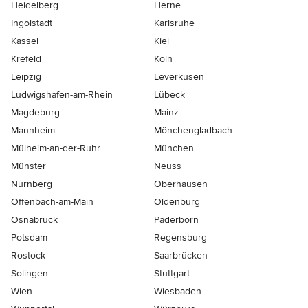
Heidelberg
Herne
Ingolstadt
Karlsruhe
Kassel
Kiel
Krefeld
Köln
Leipzig
Leverkusen
Ludwigshafen-am-Rhein
Lübeck
Magdeburg
Mainz
Mannheim
Mönchen­gladbach
Mülheim-an-der-Ruhr
München
Münster
Neuss
Nürnberg
Oberhausen
Offenbach-am-Main
Oldenburg
Osnabrück
Paderborn
Potsdam
Regensburg
Rostock
Saarbrücken
Solingen
Stuttgart
Wien
Wiesbaden