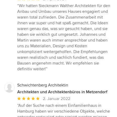
Bewertung:
“Wir hatten Sieckmann Walther Architekten für den
5
Anbau und Umbau unseres Hauses engagiert und
von
waren total zufrieden. Die Zusammenarbeit mit
5
ihnen war super und hat spaß gemacht. Die Ideen
Sternen
waren genau das, was wir gesucht haben, und sie
haben sie wirklich gut umgesetzt. Johannes und
Martin waren auch immer ansprechbar und haben
uns zu Materialien, Design und Kosten
unkompliziert weitergeholfen. Die Empfehlungen
waren realistisch und sachlich fundiert, was das
Bausen angenehm macht. Wir empfehlen sie
definitiv weiter!”
Schwichtenberg Architektin
Architekten und Architektenbüros in Metzendorf
Durchschnittliche
2. Januar 2022
Bewertung:
“Auf der Suche nach einem Einfamilienhaus in
5
Hamburg haben wir verschiedene Objekte, welche
von