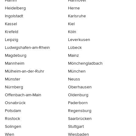
Hamm
Hannover
Heidelberg
Herne
Ingolstadt
Karlsruhe
Kassel
Kiel
Krefeld
Köln
Leipzig
Leverkusen
Ludwigshafen-am-Rhein
Lübeck
Magdeburg
Mainz
Mannheim
Mönchen­gladbach
Mülheim-an-der-Ruhr
München
Münster
Neuss
Nürnberg
Oberhausen
Offenbach-am-Main
Oldenburg
Osnabrück
Paderborn
Potsdam
Regensburg
Rostock
Saarbrücken
Solingen
Stuttgart
Wien
Wiesbaden