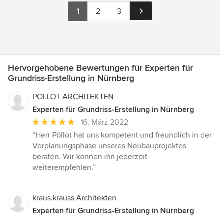
1
2
3
Hervorgehobene Bewertungen für Experten für
Grundriss-Erstellung in Nürnberg
PÖLLOT ARCHITEKTEN
Experten für Grundriss-Erstellung in Nürnberg
Durchschnittliche
16. März 2022
Bewertung:
“Herr Pöllot hat uns kompetent und freundlich in der
5
Vorplanungsphase unseres Neubauprojektes
von
beraten. Wir können ihn jederzeit
5
weiterempfehlen.”
Sternen
kraus.krauss Architekten
Experten für Grundriss-Erstellung in Nürnberg