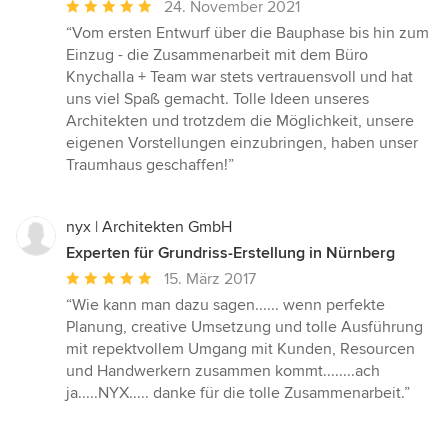
Durchschnittliche
24. November 2021
Bewertung:
“Vom ersten Entwurf über die Bauphase bis hin zum
5
Einzug - die Zusammenarbeit mit dem Büro
von
Knychalla + Team war stets vertrauensvoll und hat
5
uns viel Spaß gemacht. Tolle Ideen unseres
Sternen
Architekten und trotzdem die Möglichkeit, unsere
eigenen Vorstellungen einzubringen, haben unser
Traumhaus geschaffen!”
nyx | Architekten GmbH
Experten für Grundriss-Erstellung in Nürnberg
Durchschnittliche
15. März 2017
Bewertung:
“Wie kann man dazu sagen...... wenn perfekte
5
Planung, creative Umsetzung und tolle Ausführung
von
mit repektvollem Umgang mit Kunden, Resourcen
5
und Handwerkern zusammen kommt........ach
Sternen
ja.....NYX..... danke für die tolle Zusammenarbeit.”