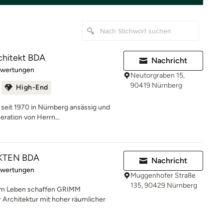
rchitekt BDA
Nachricht
rtung: 5 von 5 Sternen
ewertungen
Neutorgraben 15,
90419 Nürnberg
High-End
 seit 1970 in Nürnberg ansässig und
eration von Herrn...
KTEN BDA
Nachricht
rtung: 5 von 5 Sternen
ewertungen
Muggenhofer Straße
135, 90429 Nürnberg
um Leben schaffen GRIMM
rchitektur mit hoher räumlicher