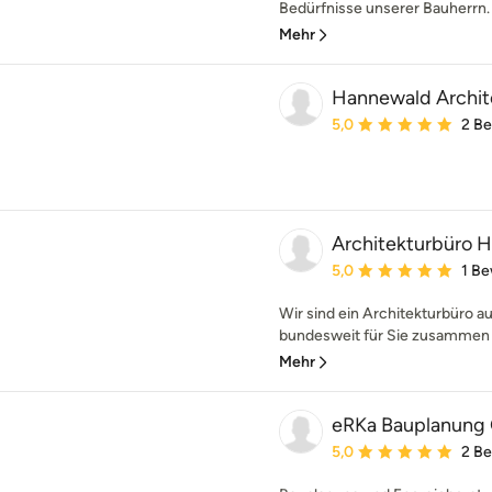
Bedürfnisse unserer Bauherrn. 
Mehr
Hannewald Archi
Durchschnittliche Bewe
5,0
2 B
Architekturbüro H
Durchschnittliche Bewe
5,0
1 B
Wir sind ein Architekturbüro a
bundesweit für Sie zusammen 
Mehr
eRKa Bauplanun
Durchschnittliche Bewe
5,0
2 B