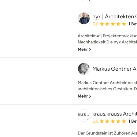
nyx | Architekte
Durchschnittliche Bewe
5,0
1 B
Architektur | Projektentwicklung
Nachhaltigkeit Die nyx Archite
Mehr
Markus Gentner A
Markus Gentner Architekten st
architektonisches Gestalten. De
Mehr
kraus.krauss Arch
Durchschnittliche Bewe
5,0
1 B
Der Grundstein ist Zuhören Al