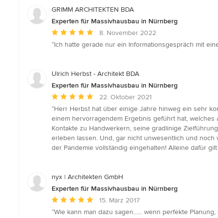
GRIMM ARCHITEKTEN BDA
Experten für Massivhausbau in Nürnberg
Durchschnittliche
8. November 2022
Bewertung:
“Ich hatte gerade nur ein Informationsgespräch mit eine
5
von
5
Ulrich Herbst - Architekt BDA
Sternen
Experten für Massivhausbau in Nürnberg
Durchschnittliche
22. Oktober 2021
Bewertung:
“Herr Herbst hat über einige Jahre hinweg ein sehr ko
5
einem hervorragendem Ergebnis geführt hat, welches au
von
Kontakte zu Handwerkern, seine gradlinige Zielführu
5
erleben lassen. Und, gar nicht unwesentlich und noch w
Sternen
der Pandemie vollständig eingehalten! Alleine dafür g
nyx | Architekten GmbH
Experten für Massivhausbau in Nürnberg
Durchschnittliche
15. März 2017
Bewertung:
“Wie kann man dazu sagen...... wenn perfekte Planun