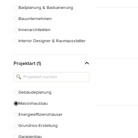
Badplanung & Badsanierung
Bauunternehmen
Innenarchitekten
Interior Designer & Raumausstatter
Küchenplanung
Projektart (1)
Landschaftsarchitekten
Armaturen & Sanitärbedarf
Beleuchtung
Gebäudeplanung
Einbauschränke
Massivhausbau
Alle anzeigen
Energieeffizienzhäuser
Grundriss-Erstellung
Garagenbau