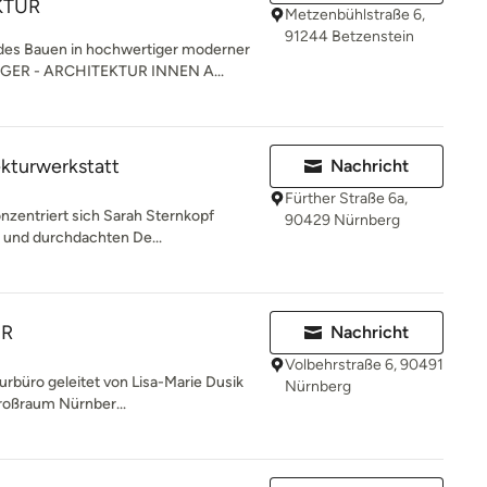
KTUR
Metzenbühlstraße 6,
91244 Betzenstein
es Bauen in hochwertiger moderner
NGER - ARCHITEKTUR INNEN A...
ekturwerkstatt
Nachricht
Fürther Straße 6a,
onzentriert sich Sarah Sternkopf
90429 Nürnberg
n und durchdachten De...
bR
Nachricht
Volbehrstraße 6, 90491
turbüro geleitet von Lisa-Marie Dusik
Nürnberg
roßraum Nürnber...