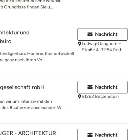
ng für klimafreundliche Neubau-
 Grundrisse finden Sie u...
hitektur und
Nachricht
büro
Ludwig-Ganghofer-
Straße 4, 91154 Roth
ständigenbüro Hochreuther entwickelt
e ganz nach Ihren Vo...
gesellschaft mbH
Nachricht
91282 Betzenstein
en wir uns intensiv mit den
es Bauherren auseinander. W...
NGER - ARCHITEKTUR
Nachricht