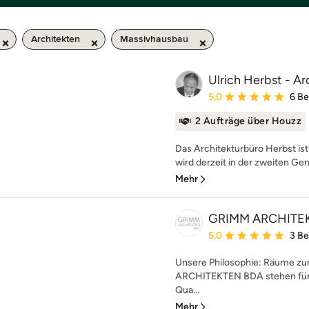
Architekten
Massivhausbau
Ulrich Herbst - A
Durchschnittliche Bewe
5,0
6 B
2 Aufträge über Houzz
Das Architekturbüro Herbst ist
wird derzeit in der zweiten Gen
Mehr
GRIMM ARCHITE
Durchschnittliche Bewe
5,0
3 B
Unsere Philosophie: Räume z
ARCHITEKTEN BDA stehen für A
Qua...
Mehr