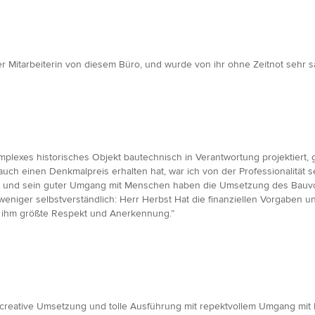
r Mitarbeiterin von diesem Büro, und wurde von ihr ohne Zeitnot sehr sach
mplexes historisches Objekt bautechnisch in Verantwortung projektiert, 
ch einen Denkmalpreis erhalten hat, war ich von der Professionalität s
ng und sein guter Umgang mit Menschen haben die Umsetzung des Bauvo
eniger selbstverständlich: Herr Herbst Hat die finanziellen Vorgaben un
ilt ihm größte Respekt und Anerkennung.”
g, creative Umsetzung und tolle Ausführung mit repektvollem Umgang