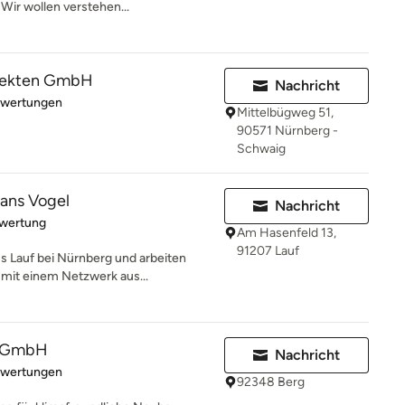
Wir wollen verstehen...
tekten GmbH
Nachricht
rtung: 5 von 5 Sternen
ewertungen
Mittelbügweg 51,
90571 Nürnberg -
Schwaig
ans Vogel
Nachricht
rtung: 5 von 5 Sternen
ewertung
Am Hasenfeld 13,
91207 Lauf
us Lauf bei Nürnberg und arbeiten
mit einem Netzwerk aus...
g GmbH
Nachricht
rtung: 5 von 5 Sternen
ewertungen
92348 Berg