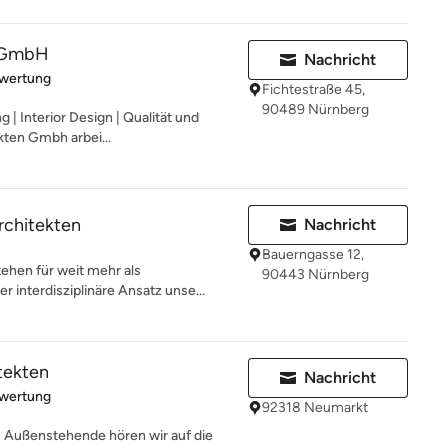
n GmbH
Nachricht
rtung: 5 von 5 Sternen
ewertung
Fichtestraße 45,
90489 Nürnberg
 | Interior Design | Qualität und
kten Gmbh arbei...
rchitekten
Nachricht
Bauerngasse 12,
ehen für weit mehr als
90443 Nürnberg
r interdisziplinäre Ansatz unse...
itekten
Nachricht
rtung: 5 von 5 Sternen
ewertung
92318 Neumarkt
s Außenstehende hören wir auf die