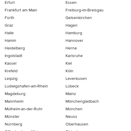
Erfurt
Essen
Frankfurt am Main
Freiburg-im-Breisgau
Fürth
Gelsenkirchen
Graz
Hagen
Halle
Hamburg
Hamm
Hannover
Heidelberg
Herne
Ingolstadt
Karlsruhe
Kassel
Kiel
Krefeld
Köln
Leipzig
Leverkusen
Ludwigshafen-am-Rhein
Lübeck
Magdeburg
Mainz
Mannheim
Mönchen­gladbach
Mülheim-an-der-Ruhr
München
Münster
Neuss
Nürnberg
Oberhausen