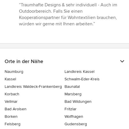
Bewertung:
“Traumhafte Designs & sehr individuell - Auch im
5
Outdoorbereich. Falls Sie einen
von
Kooperationspartner für Wohntextilien brauchen,
5
würden wir gerne mit Ihnen arbeiten.”
Sternen
Orte in der Nähe
Naumburg
Landkreis Kassel
Kassel
Schwalm-Eder-Kreis
Landkreis Waldeck-Frankenberg
Baunatal
Korbach
Marsberg
Vellmar
Bad Wildungen
Bad Arolsen
Fritzlar
Borken
Wolfhagen
Felsberg
Gudensberg