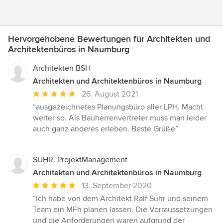
Hervorgehobene Bewertungen für Architekten und
Architektenbüros in Naumburg
Architekten BSH
Architekten und Architektenbüros in Naumburg
Durchschnittliche
26. August 2021
Bewertung:
“ausgezeichnetes Planungsbüro aller LPH. Macht
5
weiter so. Als Bauherrenvertreter muss man leider
von
auch ganz anderes erleben. Beste Grüße”
5
Sternen
SUHR. ProjektManagement
Architekten und Architektenbüros in Naumburg
Durchschnittliche
13. September 2020
Bewertung:
“Ich habe von dem Architekt Ralf Suhr und seinem
5
Team ein MFh planen lassen. Die Vorraussetzungen
von
und die Anforderungen waren aufgrund der