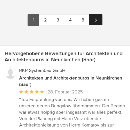
1
2
3
4
8
Hervorgehobene Bewertungen für Architekten und
Architektenbüros in Neunkirchen (Saar)
RKR Systembau GmbH
Architekten und Architektenbüros in Neunkirchen
(Saar)
Durchschnittliche
28. Februar 2025
Bewertung:
“Top Empfehlung von uns. Wir haben gestern
5
unseren neuen Bungalow übernommen. Der Beginn
von
war etwas holprig aber insgesamt war alles perfekt.
5
Von der Planung mit Herrn Volz über die
Sternen
Architektenleistung von Herrn Komarov bis zur