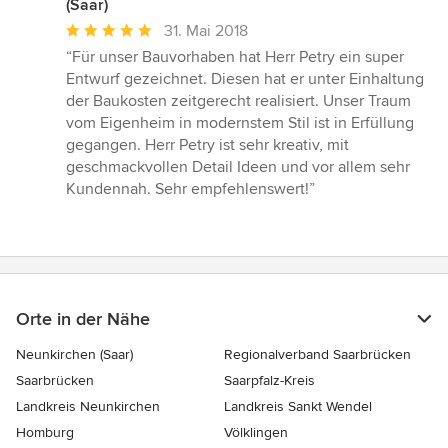
(Saar)
Durchschnittliche
31. Mai 2018
Bewertung:
“Für unser Bauvorhaben hat Herr Petry ein super
5
Entwurf gezeichnet. Diesen hat er unter Einhaltung
von
der Baukosten zeitgerecht realisiert. Unser Traum
5
vom Eigenheim in modernstem Stil ist in Erfüllung
Sternen
gegangen. Herr Petry ist sehr kreativ, mit
geschmackvollen Detail Ideen und vor allem sehr
Kundennah. Sehr empfehlenswert!”
Orte in der Nähe
Neunkirchen (Saar)
Regionalverband Saarbrücken
Saarbrücken
Saarpfalz-Kreis
Landkreis Neunkirchen
Landkreis Sankt Wendel
Homburg
Völklingen