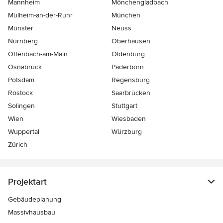
Mannheim
Mönchen­gladbach
Mülheim-an-der-Ruhr
München
Münster
Neuss
Nürnberg
Oberhausen
Offenbach-am-Main
Oldenburg
Osnabrück
Paderborn
Potsdam
Regensburg
Rostock
Saarbrücken
Solingen
Stuttgart
Wien
Wiesbaden
Wuppertal
Würzburg
Zürich
Projektart
Gebäudeplanung
Massivhausbau