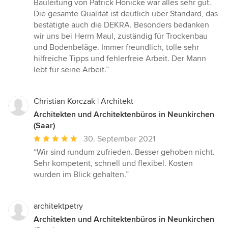
Bauleitung von Patrick Hönicke war alles sehr gut.
Die gesamte Qualität ist deutlich über Standard, das
bestätigte auch die DEKRA. Besonders bedanken
wir uns bei Herrn Maul, zuständig für Trockenbau
und Bodenbeläge. Immer freundlich, tolle sehr
hilfreiche Tipps und fehlerfreie Arbeit. Der Mann
lebt für seine Arbeit.”
Christian Korczak | Architekt
Architekten und Architektenbüros in Neunkirchen
(Saar)
Durchschnittliche
30. September 2021
Bewertung:
“Wir sind rundum zufrieden. Besser gehoben nicht.
5
Sehr kompetent, schnell und flexibel. Kosten
von
wurden im Blick gehalten.”
5
Sternen
architektpetry
Architekten und Architektenbüros in Neunkirchen