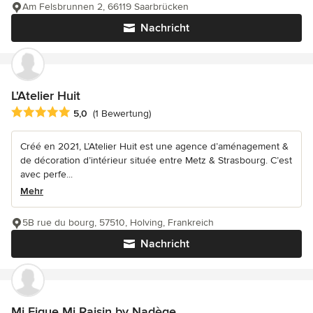
Am Felsbrunnen 2, 66119 Saarbrücken
Nachricht
L'Atelier Huit
Durchschnittliche Bewertung: 5 von 5 Sternen
5,0
(1 Bewertung)
Créé en 2021, L’Atelier Huit est une agence d’aménagement &
de décoration d’intérieur située entre Metz & Strasbourg. C’est
avec perfe...
Mehr
5B rue du bourg, 57510, Holving, Frankreich
Nachricht
Mi Figue Mi Raisin by Nadège