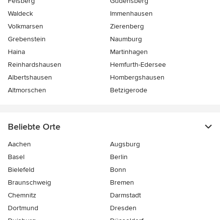
Felsberg
Gudensberg
Waldeck
Immenhausen
Volkmarsen
Zierenberg
Grebenstein
Naumburg
Haina
Martinhagen
Reinhardshausen
Hemfurth-Edersee
Albertshausen
Hombergshausen
Altmorschen
Betzigerode
Beliebte Orte
Aachen
Augsburg
Basel
Berlin
Bielefeld
Bonn
Braunschweig
Bremen
Chemnitz
Darmstadt
Dortmund
Dresden