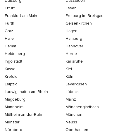
Duisburg
Düsseldorf
Erfurt
Essen
Frankfurt am Main
Freiburg-im-Breisgau
Fürth
Gelsenkirchen
Graz
Hagen
Halle
Hamburg
Hamm
Hannover
Heidelberg
Herne
Ingolstadt
Karlsruhe
Kassel
Kiel
Krefeld
Köln
Leipzig
Leverkusen
Ludwigshafen-am-Rhein
Lübeck
Magdeburg
Mainz
Mannheim
Mönchen­gladbach
Mülheim-an-der-Ruhr
München
Münster
Neuss
Nürnberg
Oberhausen