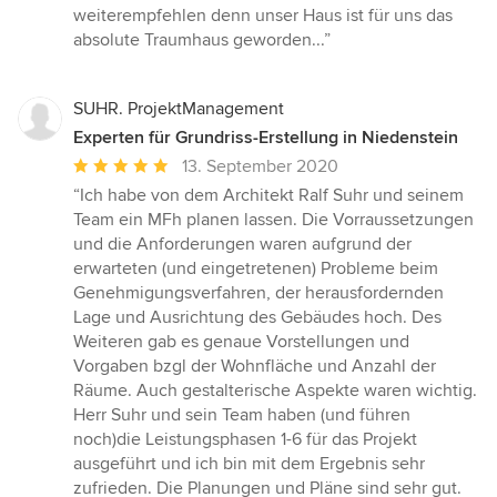
weiterempfehlen denn unser Haus ist für uns das
absolute Traumhaus geworden...”
SUHR. ProjektManagement
Experten für Grundriss-Erstellung in Niedenstein
Durchschnittliche
13. September 2020
Bewertung:
“Ich habe von dem Architekt Ralf Suhr und seinem
5
Team ein MFh planen lassen. Die Vorraussetzungen
von
und die Anforderungen waren aufgrund der
5
erwarteten (und eingetretenen) Probleme beim
Sternen
Genehmigungsverfahren, der herausfordernden
Lage und Ausrichtung des Gebäudes hoch. Des
Weiteren gab es genaue Vorstellungen und
Vorgaben bzgl der Wohnfläche und Anzahl der
Räume. Auch gestalterische Aspekte waren wichtig.
Herr Suhr und sein Team haben (und führen
noch)die Leistungsphasen 1-6 für das Projekt
ausgeführt und ich bin mit dem Ergebnis sehr
zufrieden. Die Planungen und Pläne sind sehr gut.