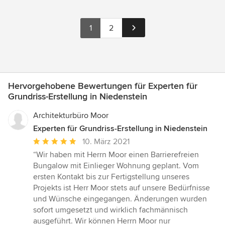
1
2
Hervorgehobene Bewertungen für Experten für
Grundriss-Erstellung in Niedenstein
Architekturbüro Moor
Experten für Grundriss-Erstellung in Niedenstein
Durchschnittliche
10. März 2021
Bewertung:
“Wir haben mit Herrn Moor einen Barrierefreien
5
Bungalow mit Einlieger Wohnung geplant. Vom
von
ersten Kontakt bis zur Fertigstellung unseres
5
Projekts ist Herr Moor stets auf unsere Bedürfnisse
Sternen
und Wünsche eingegangen. Änderungen wurden
sofort umgesetzt und wirklich fachmännisch
ausgeführt. Wir können Herrn Moor nur