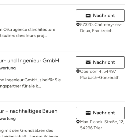
Nachricht
57320, Chémery-les-
n Oïka agence d’architecture
Deux, Frankreich
culiers dans leurs proj...
tur- und Ingenieur GmbH
Nachricht
rtung: 5 von 5 Sternen
ewertung
Oberdorf 4, 54497
Morbach-Gonzerath
und Ingenieur GmbH, sind für Sie
gspartner für alle b...
r + nachhaltiges Bauen
Nachricht
rtung: 5 von 5 Sternen
ewertung
Max-Planck-Straße, 12,
54296 Trier
ang mit den Grundsätzen des
 Leidenschaft. Unsere Schwer...