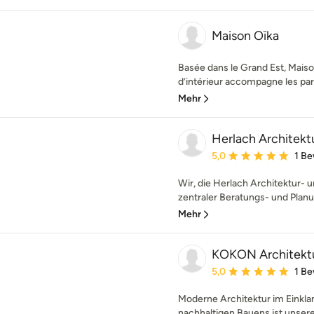
Maison Oïka
Basée dans le Grand Est, Maiso
d’intérieur accompagne les parti
Mehr
Herlach Architek
Durchschnittliche Bewe
5,0
1 B
Wir, die Herlach Architektur- 
zentraler Beratungs- und Planun
Mehr
KOKON Architektu
Durchschnittliche Bewe
5,0
1 B
Moderne Architektur im Einkl
nachhaltigen Bauens ist unsere