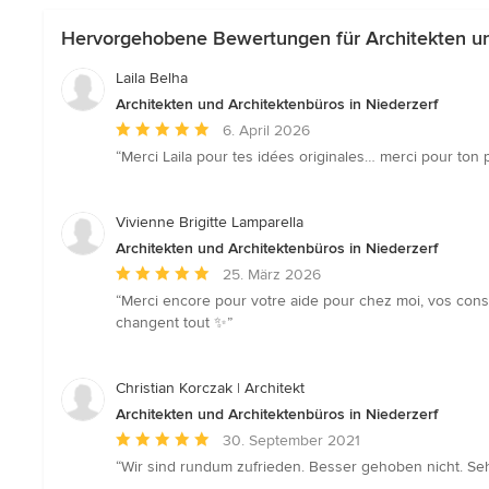
Hervorgehobene Bewertungen für Architekten und
Laila Belha
Architekten und Architektenbüros in Niederzerf
Durchschnittliche
6. April 2026
Bewertung:
“Merci Laila pour tes idées originales… merci pour ton
5
von
5
Vivienne Brigitte Lamparella
Sternen
Architekten und Architektenbüros in Niederzerf
Durchschnittliche
25. März 2026
Bewertung:
“Merci encore pour votre aide pour chez moi, vos cons
5
changent tout ✨”
von
5
Sternen
Christian Korczak | Architekt
Architekten und Architektenbüros in Niederzerf
Durchschnittliche
30. September 2021
Bewertung:
“Wir sind rundum zufrieden. Besser gehoben nicht. Sehr
5