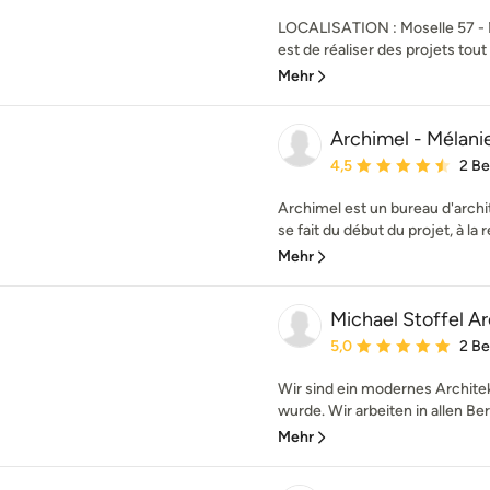
LOCALISATION : Moselle 57 - 
est de réaliser des projets tout 
Mehr
Archimel - Mélanie
Durchschnittliche Bewe
4,5
2 B
Archimel est un bureau d'archi
se fait du début du projet, à la r
Mehr
Michael Stoffel A
Durchschnittliche Bewe
5,0
2 B
Wir sind ein modernes Archite
wurde. Wir arbeiten in allen Be
Mehr