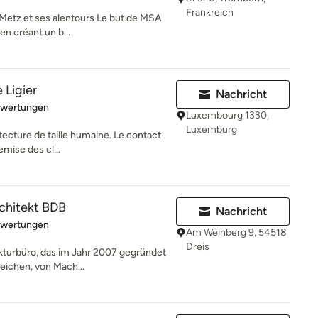
Frankreich
Metz et ses alentours Le but de MSA
en créant un b...
 Ligier
Nachricht
rtung: 4.5 von 5 Sternen
ewertungen
Luxembourg 1330,
Luxemburg
tecture de taille humaine. Le contact
emise des cl...
rchitekt BDB
Nachricht
rtung: 5 von 5 Sternen
ewertungen
Am Weinberg 9, 54518
Dreis
kturbüro, das im Jahr 2007 gegründet
reichen, von Mach...