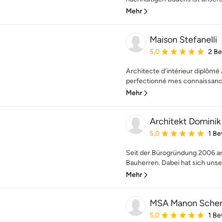
Mehr
Maison Stefanelli
Durchschnittliche Bewe
5,0
2 B
Architecte d’intérieur diplôm
perfectionné mes connaissances
Mehr
Architekt Dominik
Durchschnittliche Bewe
5,0
1 B
Seit der Bürogründung 2006 arb
Bauherren. Dabei hat sich unse
Mehr
MSA Manon Schere
Durchschnittliche Bewe
5,0
1 B