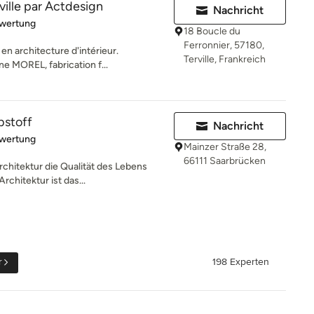
ville par Actdesign
Nachricht
rtung: 5 von 5 Sternen
ewertung
18 Boucle du
Ferronnier, 57180,
en architecture d'intérieur.
Terville, Frankreich
e MOREL, fabrication f...
bstoff
Nachricht
rtung: 5 von 5 Sternen
ewertung
Mainzer Straße 28,
66111 Saarbrücken
rchitektur die Qualität des Lebens
chitektur ist das...
r
198 Experten