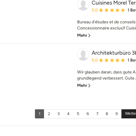
Cuisines Morel Ter
Durchschnittliche Bewe
5,0
1 B
Bureau d'études et de conseils 
Concessionnaire exclusif Cuisin
Mehr
Architekturbüro 3
Durchschnittliche Bewe
5,0
1 B
Wir glauben daran, dass gute A
grundlegend verbessert. Gute Ar
Mehr
Weite
1
2
3
4
5
6
7
8
9