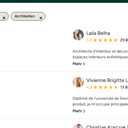
Architekten
Laila Belha
Durchschnittliche Bewe
5,0
29 
Architecte d'intérieur et décora
espaces intérieurs esthétiques, 
Mehr
Vivienne Brigitte 
Durchschnittliche Bewe
4,8
13 
Diplômé de l'université de Des
produit, je m'occupe principale
Mehr
Christian Korczak 