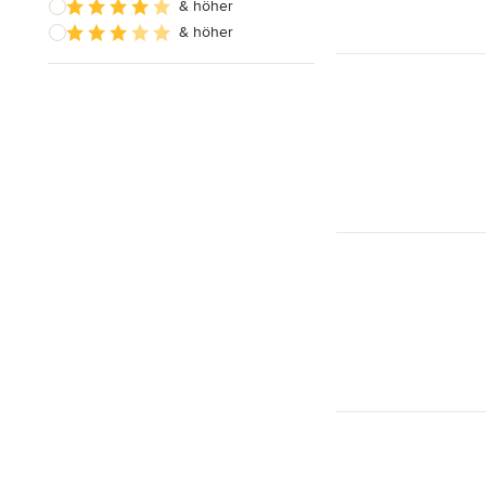
& höher
& höher