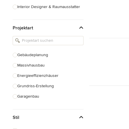
Interior Designer & Raumausstatter
Küchenplanung
Projektart
Landschaftsarchitekten
Armaturen & Sanitärbedarf
Beleuchtung
Gebäudeplanung
Einbauschränke
Massivhausbau
Alle anzeigen
Energieeffizienzhäuser
Grundriss-Erstellung
Garagenbau
Nachhaltiges Bauen
Stil
Baudenkmalpflege
Hausanbau