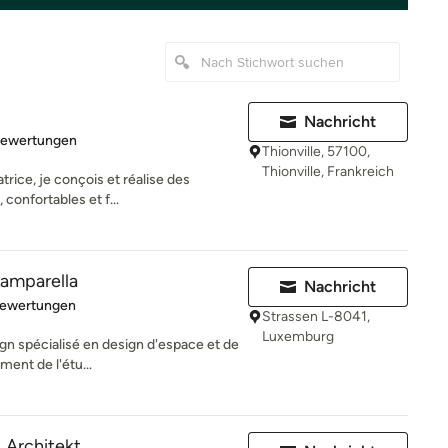
Nachricht
rtung: 5 von 5 Sternen
Bewertungen
Thionville, 57100,
Thionville, Frankreich
trice, je conçois et réalise des
confortables et f...
Lamparella
Nachricht
rtung: 4.8 von 5 Sternen
Bewertungen
Strassen L-8041,
Luxemburg
ign spécialisé en design d'espace et de
ment de l'étu...
| Architekt