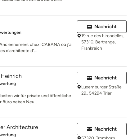
Nachricht
rtung: 5 von 5 Sternen
ewertungen
19 rue des hirondelles,
57310, Bertrange,
é Anciennement chez ICABANA où j'ai
Frankreich
 d'architecte d'...
 Heinrich
Nachricht
rtung: 5 von 5 Sternen
ewertung
Luxemburger Straße
29,, 54294 Trier
eiten wir für private und öffentliche
r Büro neben Neu...
r Architecture
Nachricht
rtung: 5 von 5 Sternen
ewertung
57320, Tromborn,