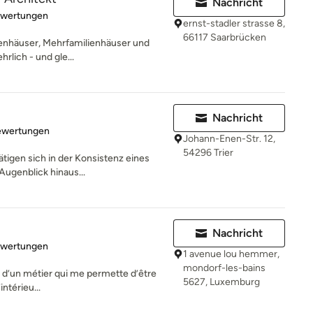
Nachricht
rtung: 5 von 5 Sternen
ewertungen
ernst-stadler strasse 8,
66117 Saarbrücken
ilienhäuser, Mehrfamilienhäuser und
rlich - und gle...
Nachricht
rtung: 4.8 von 5 Sternen
ewertungen
Johann-Enen-Str. 12,
54296 Trier
ätigen sich in der Konsistenz eines
Augenblick hinaus...
Nachricht
rtung: 5 von 5 Sternen
ewertungen
1 avenue lou hemmer,
mondorf-les-bains
vie d’un métier qui me permette d’être
5627, Luxemburg
intérieu...