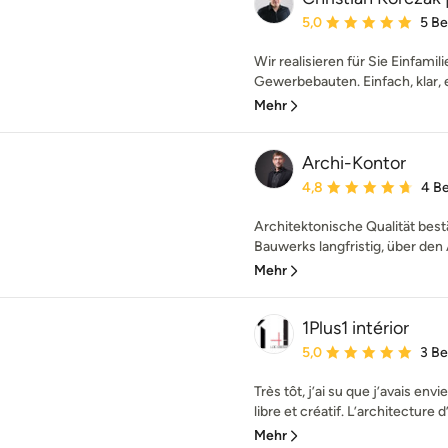
Durchschnittliche Bewe
5,0
5 B
Wir realisieren für Sie Einfam
Gewerbebauten. Einfach, klar, eh
Mehr
Archi-Kontor
Durchschnittliche Bewe
4,8
4 B
Architektonische Qualität best
Bauwerks langfristig, über den 
Mehr
1Plus1 intérior
Durchschnittliche Bewe
5,0
3 B
Très tôt, j’ai su que j’avais en
libre et créatif. L’architecture d’
Mehr