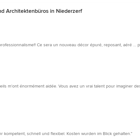
 Architektenbüros in Niederzerf
 professionnalisme!! Ce sera un nouveau décor épuré, reposant, aéré … p
eils m’ont énormément aidée. Vous avez un vrai talent pour imaginer des
 kompetent, schnell und flexibel. Kosten wurden im Blick gehalten.”