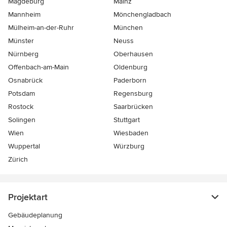
Magdeburg
Mainz
Mannheim
Mönchen­gladbach
Mülheim-an-der-Ruhr
München
Münster
Neuss
Nürnberg
Oberhausen
Offenbach-am-Main
Oldenburg
Osnabrück
Paderborn
Potsdam
Regensburg
Rostock
Saarbrücken
Solingen
Stuttgart
Wien
Wiesbaden
Wuppertal
Würzburg
Zürich
Projektart
Gebäudeplanung