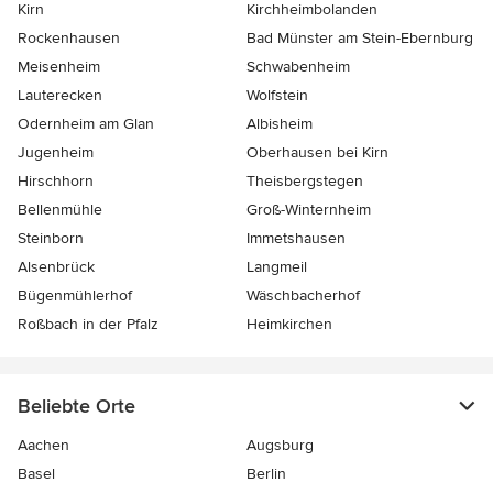
Kirn
Kirchheimbolanden
Rockenhausen
Bad Münster am Stein-Ebernburg
Meisenheim
Schwabenheim
Lauterecken
Wolfstein
Odernheim am Glan
Albisheim
Jugenheim
Oberhausen bei Kirn
Hirschhorn
Theisbergstegen
Bellenmühle
Groß-Winternheim
Steinborn
Immetshausen
Alsenbrück
Langmeil
Bügenmühlerhof
Wäschbacherhof
Roßbach in der Pfalz
Heimkirchen
Beliebte Orte
Aachen
Augsburg
Basel
Berlin