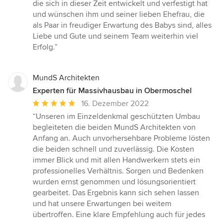
die sich in dieser Zeit entwickelt und verfestigt hat
und wünschen ihm und seiner lieben Ehefrau, die
als Paar in freudiger Erwartung des Babys sind, alles
Liebe und Gute und seinem Team weiterhin viel
Erfolg.”
MundS Architekten
Experten für Massivhausbau in Obermoschel
Durchschnittliche
16. Dezember 2022
Bewertung:
“Unseren im Einzeldenkmal geschützten Umbau
5
begleiteten die beiden MundS Architekten von
von
Anfang an. Auch unvorhersehbare Probleme lösten
5
die beiden schnell und zuverlässig. Die Kosten
Sternen
immer Blick und mit allen Handwerkern stets ein
professionelles Verhältnis. Sorgen und Bedenken
wurden ernst genommen und lösungsorientiert
gearbeitet. Das Ergebnis kann sich sehen lassen
und hat unsere Erwartungen bei weitem
übertroffen. Eine klare Empfehlung auch für jedes