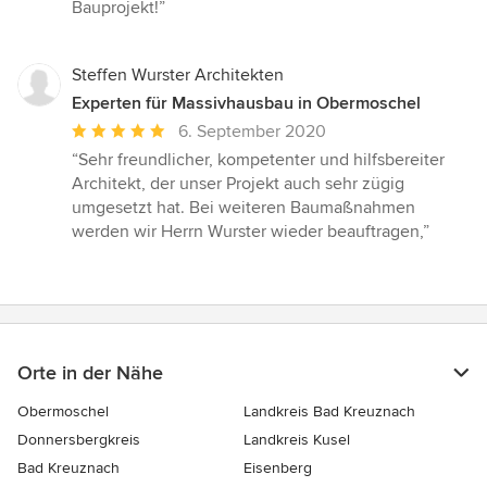
Bauprojekt!”
Steffen Wurster Architekten
Experten für Massivhausbau in Obermoschel
Durchschnittliche
6. September 2020
Bewertung:
“Sehr freundlicher, kompetenter und hilfsbereiter
5
Architekt, der unser Projekt auch sehr zügig
von
umgesetzt hat. Bei weiteren Baumaßnahmen
5
werden wir Herrn Wurster wieder beauftragen,”
Sternen
Orte in der Nähe
Obermoschel
Landkreis Bad Kreuznach
Donnersbergkreis
Landkreis Kusel
Bad Kreuznach
Eisenberg