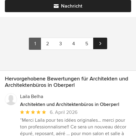
Nachricht
1
2
3
4
5
Hervorgehobene Bewertungen für Architekten und
Architektenbüros in Oberperl
Laila Belha
Architekten und Architektenbüros in Oberperl
Durchschnittliche
6. April 2026
Bewertung:
“Merci Laila pour tes idées originales… merci pour
5
ton professionnalisme!! Ce sera un nouveau décor
von
épuré, reposant, aéré … pour mon salon et salle à