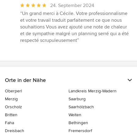
Durchschnittliche
24. September 2024
Bewertung:
“Un grand merci à Cécile. Votre professionnalisme
5
et votre travail traduit parfaitement ce que nous
von
souhaitions Vous avez ajouté une note de chaleur
5
et de sympathie malgré un planning serré qui a été
Sternen
respecté scrupuleusement”
Orte in der Nähe
Oberperl
Landkreis Merzig-Wadern
Merzig
Saarburg
Orscholz
Saarhölzbach
Britten
Weiten
Faha
Bethingen
Dreisbach
Fremersdorf