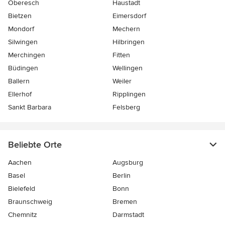
Oberesch
Haustadt
Bietzen
Eimersdorf
Mondorf
Mechern
Silwingen
Hilbringen
Merchingen
Fitten
Büdingen
Wellingen
Ballern
Weiler
Ellerhof
Ripplingen
Sankt Barbara
Felsberg
Beliebte Orte
Aachen
Augsburg
Basel
Berlin
Bielefeld
Bonn
Braunschweig
Bremen
Chemnitz
Darmstadt