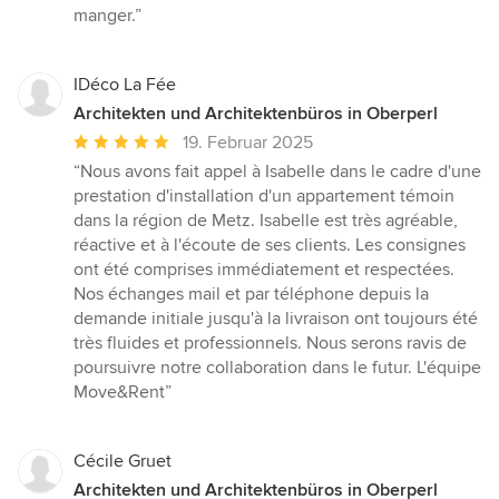
5
manger.”
Sternen
IDéco La Fée
Architekten und Architektenbüros in Oberperl
Durchschnittliche
19. Februar 2025
Bewertung:
“Nous avons fait appel à Isabelle dans le cadre d'une
5
prestation d'installation d'un appartement témoin
von
dans la région de Metz. Isabelle est très agréable,
5
réactive et à l'écoute de ses clients. Les consignes
Sternen
ont été comprises immédiatement et respectées.
Nos échanges mail et par téléphone depuis la
demande initiale jusqu'à la livraison ont toujours été
très fluides et professionnels. Nous serons ravis de
poursuivre notre collaboration dans le futur. L'équipe
Move&Rent”
Cécile Gruet
Architekten und Architektenbüros in Oberperl