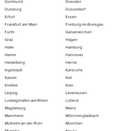
Dortmund
Dresden
Duisburg
Düsseldorf
Erfurt
Essen
Frankfurt am Main
Freiburg-im-Breisgau
Fürth
Gelsenkirchen
Graz
Hagen
Halle
Hamburg
Hamm
Hannover
Heidelberg
Herne
Ingolstadt
Karlsruhe
Kassel
Kiel
Krefeld
Köln
Leipzig
Leverkusen
Ludwigshafen-am-Rhein
Lübeck
Magdeburg
Mainz
Mannheim
Mönchen­gladbach
Mülheim-an-der-Ruhr
München
Münster
Neuss