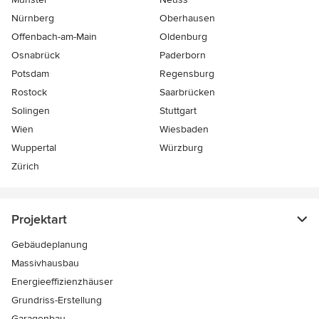
Nürnberg
Oberhausen
Offenbach-am-Main
Oldenburg
Osnabrück
Paderborn
Potsdam
Regensburg
Rostock
Saarbrücken
Solingen
Stuttgart
Wien
Wiesbaden
Wuppertal
Würzburg
Zürich
Projektart
Gebäudeplanung
Massivhausbau
Energieeffizienzhäuser
Grundriss-Erstellung
Garagenbau