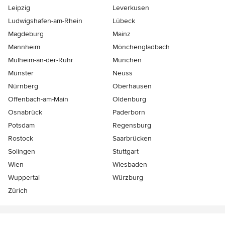
Leipzig
Leverkusen
Ludwigshafen-am-Rhein
Lübeck
Magdeburg
Mainz
Mannheim
Mönchen­gladbach
Mülheim-an-der-Ruhr
München
Münster
Neuss
Nürnberg
Oberhausen
Offenbach-am-Main
Oldenburg
Osnabrück
Paderborn
Potsdam
Regensburg
Rostock
Saarbrücken
Solingen
Stuttgart
Wien
Wiesbaden
Wuppertal
Würzburg
Zürich