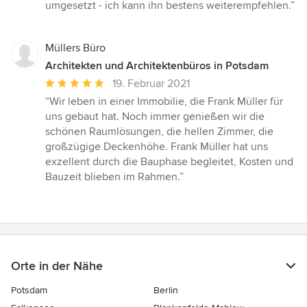
von
umgesetzt - ich kann ihn bestens weiterempfehlen.”
5
Sternen
Müllers Büro
Architekten und Architektenbüros in Potsdam
Durchschnittliche
19. Februar 2021
Bewertung:
“Wir leben in einer Immobilie, die Frank Müller für
5
uns gebaut hat. Noch immer genießen wir die
von
schönen Raumlösungen, die hellen Zimmer, die
5
großzügige Deckenhöhe. Frank Müller hat uns
Sternen
exzellent durch die Bauphase begleitet, Kosten und
Bauzeit blieben im Rahmen.”
Orte in der Nähe
Potsdam
Berlin