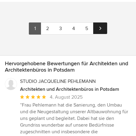
1
2
3
4
5
Hervorgehobene Bewertungen für Architekten und
Architektenbüros in Potsdam
STUDIO JACQUELINE PEHLEMANN
Architekten und Architektenbüros in Potsdam
Durchschnittliche
4. August 2025
Bewertung:
“Frau Pehlemann hat die Sanierung, den Umbau
5
und die Neugestaltung unserer Altbauwohnung für
von
uns geplant und begleitet. Dabei hat sie den
5
Grundriss wunderbar auf unsere Bedürfnisse
Sternen
zugeschnitten und insbesondere die