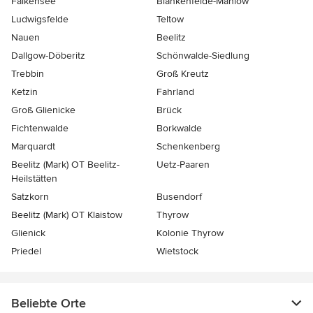
Falkensee
Blankenfelde-Mahlow
Ludwigsfelde
Teltow
Nauen
Beelitz
Dallgow-Döberitz
Schönwalde-Siedlung
Trebbin
Groß Kreutz
Ketzin
Fahrland
Groß Glienicke
Brück
Fichtenwalde
Borkwalde
Marquardt
Schenkenberg
Beelitz (Mark) OT Beelitz-
Uetz-Paaren
Heilstätten
Satzkorn
Busendorf
Beelitz (Mark) OT Klaistow
Thyrow
Glienick
Kolonie Thyrow
Priedel
Wietstock
Beliebte Orte