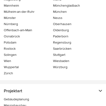
Mannheim
Mönchen­gladbach
Mülheim-an-der-Ruhr
München
Münster
Neuss
Nürnberg
Oberhausen
Offenbach-am-Main
Oldenburg
Osnabrück
Paderborn
Potsdam
Regensburg
Rostock
Saarbrücken
Solingen
Stuttgart
Wien
Wiesbaden
Wuppertal
Würzburg
Zürich
Projektart
Gebäudeplanung
Massivhausbau