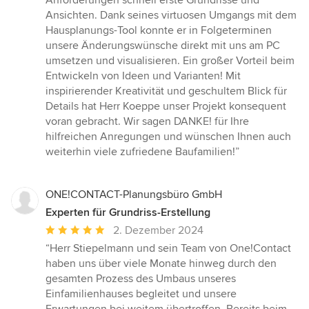
Anforderungen schnell erste Grundrisse und
Ansichten. Dank seines virtuosen Umgangs mit dem
Hausplanungs-Tool konnte er in Folgeterminen
unsere Änderungswünsche direkt mit uns am PC
umsetzen und visualisieren. Ein großer Vorteil beim
Entwickeln von Ideen und Varianten! Mit
inspirierender Kreativität und geschultem Blick für
Details hat Herr Koeppe unser Projekt konsequent
voran gebracht. Wir sagen DANKE! für Ihre
hilfreichen Anregungen und wünschen Ihnen auch
weiterhin viele zufriedene Baufamilien!”
ONE!CONTACT-Planungsbüro GmbH
Experten für Grundriss-Erstellung
Durchschnittliche
2. Dezember 2024
Bewertung:
“Herr Stiepelmann und sein Team von One!Contact
5
haben uns über viele Monate hinweg durch den
von
gesamten Prozess des Umbaus unseres
5
Einfamilienhauses begleitet und unsere
Sternen