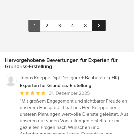
1
2
3
4
8
Hervorgehobene Bewertungen für Experten für
Grundriss-Erstellung
Tobias Koeppe Dipl-Designer + Bauberater (IHK)
Experten für Grundriss-Erstellung
Durchschnittliche
31. Dezember 2025
Bewertung:
“Mit großem Engagement und sichtbarer Freude an
5
unserem Hausprojekt hat uns Herr Koeppe bei
von
unseren Planungen wertvolle Dienste geleistet. Aus
5
unseren nur vagen Vorstellungen erstellte er mit
Sternen
gezielten Fragen nach Wünschen und