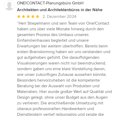
ONE!CONTACT-Planungsbüro GmbH
Architekten und Architektenbüros in der Nähe
Durchschnittliche
2. Dezember 2024
Bewertung:
“Herr Stiepelmann und sein Team von One!Contact
5
haben uns über viele Monate hinweg durch den
von
gesamten Prozess des Umbaus unseres
5
Einfamilienhauses begleitet und unsere
Sternen
Erwartungen bei weitem übertroffen. Bereits beim
ersten Brainstorming haben wir uns verstanden und
gut aufgehoben gefühlt. Die darauffolgenden
Visualisierungen waren nicht nur beeindruckend,
sondern gaben uns eine klare Vorstellung davon,
wie unser zukünftiges Zuhause aussehen könnte.
Besonders hervorzuheben ist die kompetente
Beratung bei der Auswahl von Produkten und
Materialien. Hier wurde großer Wert auf Qualität und
Design gelegt, ohne unser Budget aus den Augen
zu verlieren. Die anschließende Umsetzung mit
überaus professionellen Handwerkern und
Dienstleistern verlief reibungslos und zeigte die