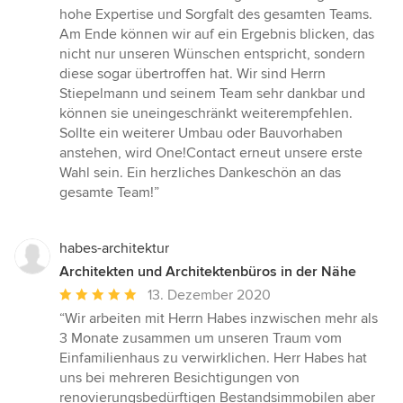
hohe Expertise und Sorgfalt des gesamten Teams.
Am Ende können wir auf ein Ergebnis blicken, das
nicht nur unseren Wünschen entspricht, sondern
diese sogar übertroffen hat. Wir sind Herrn
Stiepelmann und seinem Team sehr dankbar und
können sie uneingeschränkt weiterempfehlen.
Sollte ein weiterer Umbau oder Bauvorhaben
anstehen, wird One!Contact erneut unsere erste
Wahl sein. Ein herzliches Dankeschön an das
gesamte Team!”
habes-architektur
Architekten und Architektenbüros in der Nähe
Durchschnittliche
13. Dezember 2020
Bewertung:
“Wir arbeiten mit Herrn Habes inzwischen mehr als
5
3 Monate zusammen um unseren Traum vom
von
Einfamilienhaus zu verwirklichen. Herr Habes hat
5
uns bei mehreren Besichtigungen von
Sternen
renovierungsbedürftigen Bestandsimmobilen aber