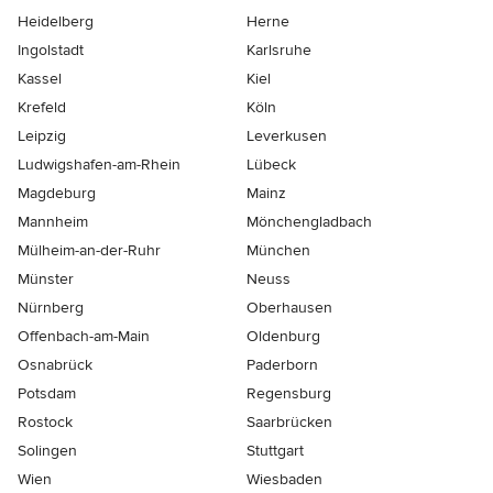
Heidelberg
Herne
Ingolstadt
Karlsruhe
Kassel
Kiel
Krefeld
Köln
Leipzig
Leverkusen
Ludwigshafen-am-Rhein
Lübeck
Magdeburg
Mainz
Mannheim
Mönchen­gladbach
Mülheim-an-der-Ruhr
München
Münster
Neuss
Nürnberg
Oberhausen
Offenbach-am-Main
Oldenburg
Osnabrück
Paderborn
Potsdam
Regensburg
Rostock
Saarbrücken
Solingen
Stuttgart
Wien
Wiesbaden