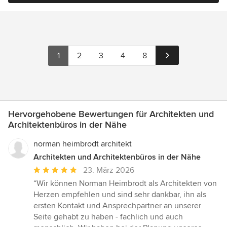
1
2
3
4
8
Hervorgehobene Bewertungen für Architekten und
Architektenbüros in der Nähe
norman heimbrodt architekt
Architekten und Architektenbüros in der Nähe
Durchschnittliche
23. März 2026
Bewertung:
“Wir können Norman Heimbrodt als Architekten von
5
Herzen empfehlen und sind sehr dankbar, ihn als
von
ersten Kontakt und Ansprechpartner an unserer
5
Seite gehabt zu haben - fachlich und auch
Sternen