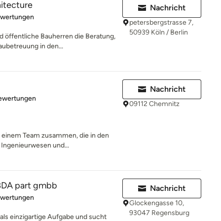
hitecture
Nachricht
rtung: 4.9 von 5 Sternen
ewertungen
petersbergstrasse 7,
50939 Köln / Berlin
d öffentliche Bauherren die Beratung,
ubetreuung in den...
Nachricht
rtung: 5 von 5 Sternen
Bewertungen
09112 Chemnitz
us einem Team zusammen, die in den
 Ingenieurwesen und...
 BDA part gmbb
Nachricht
rtung: 5 von 5 Sternen
ewertungen
Glockengasse 10,
93047 Regensburg
 als einzigartige Aufgabe und sucht