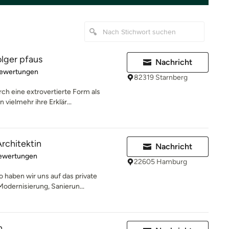
olger pfaus
Nachricht
rtung: 5 von 5 Sternen
Bewertungen
82319 Starnberg
rch eine extrovertierte Form als
vielmehr ihre Erklär...
rchitektin
Nachricht
rtung: 5 von 5 Sternen
Bewertungen
22605 Hamburg
 haben wir uns auf das private
odernisierung, Sanierun...
n