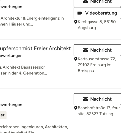
Nachricht
rtung: 5 von 5 Sternen
Bewertungen
Videoberatung
rchitektur & Energieintelligenz in
Kirchgasse 8, 86150
nen Häuser und...
Augsburg
Kupferschmidt Freier Architekt
Nachricht
rtung: 4.8 von 5 Sternen
Bewertungen
Kartäuserstrasse 72,
79102 Freiburg im
g. Architekt Bauassessor
Breisgau
er in der 4. Generation...
s
Nachricht
rtung: 5 von 5 Sternen
Bewertungen
Bahnhofstraße 17, four
site, 82327 Tutzing
ner
rfahrenen Ingenieuren, Architekten,
 und begleitet Sie...