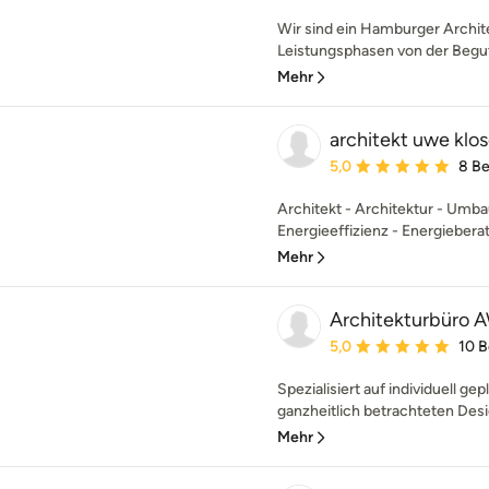
Wir sind ein Hamburger Archite
Leistungsphasen von der Beguta
Mehr
architekt uwe klo
Durchschnittliche Bewe
5,0
8 B
Architekt - Architektur - Umba
Energieeffizienz - Energieberat
Mehr
Architekturbüro
Durchschnittliche Bewe
5,0
10 
Spezialisiert auf individuell g
ganzheitlich betrachteten Desi
Mehr