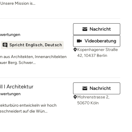
Unsere Mission is...
Nachricht
rtung: 5 von 5 Sternen
ewertungen
Videoberatung
Spricht Englisch, Deutsch
Kopenhagener Straße
42, 10437 Berlin
 aus Architekten, Innenarchitekten
auer Berg. Schwer...
l I Architektur
Nachricht
rtung: 5 von 5 Sternen
ewertungen
Mohrenstrasse 2,
50670 Köln
tekturbüro entwickeln wir hoch
eschneidert auf die Wün...