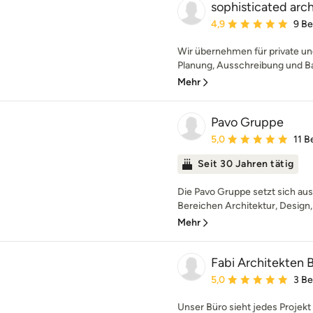
sophisticated arc
Durchschnittliche Bewe
4,9
9 B
Wir übernehmen für private un
Planung, Ausschreibung und Ba
Mehr
Pavo Gruppe
Durchschnittliche Bewe
5,0
11 
Seit 30 Jahren tätig
Die Pavo Gruppe setzt sich a
Bereichen Architektur, Design,
Mehr
Fabi Architekten
Durchschnittliche Bewe
5,0
3 B
Unser Büro sieht jedes Projekt