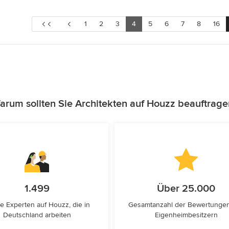
1
2
3
4
5
6
7
8
16
arum sollten Sie Architekten auf Houzz beauftrage
1.499
Über 25.000
e Experten auf Houzz, die in
Gesamtanzahl der Bewertunge
Deutschland arbeiten
Eigenheimbesitzern