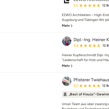
Durchschnittliche Bewe
5,0
12 
E2WO Architekten – High-End A
Augsburg und Tübingen Wir pla
Mehr
Dipl.-Ing. Heiner 
Durchschnittliche Bewe
4,8
12 
Heiner Kupferschmidt Dipl.-In
"Leidenschaft für Holz und Häus
Mehr
Pfisterer Twiehau
Durchschnittliche Bewe
5,0
12 
„Best of Houzz“-Gewin
Unser Team aus über zwanzig e
Bauleitern und Technikern berät