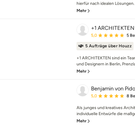
hierfür nach idealen Lösungen. 
Mehr
+1 ARCHITEKTEN
Durchschnittliche Bewe
5,0
5 B
5 Aufträge über Houzz
+1 ARCHITEKTEN sind ein Team
und Designern in Berlin, Prenzl
Mehr
Benjamin von Pidol
Durchschnittliche Bewe
5,0
8 B
Als junges und kreatives Archi
individuelle Entwürfe die maßg
Mehr