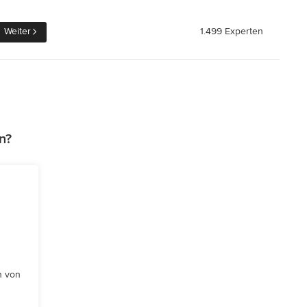
Weiter
1.499 Experten
n?
n von