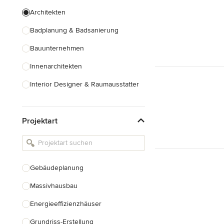
Architekten
Badplanung & Badsanierung
Bauunternehmen
Innenarchitekten
Interior Designer & Raumausstatter
Küchenplanung
Projektart
Landschaftsarchitekten
Armaturen & Sanitärbedarf
Beleuchtung
Gebäudeplanung
Einbauschränke
Massivhausbau
Alle anzeigen
Energieeffizienzhäuser
Grundriss-Erstellung