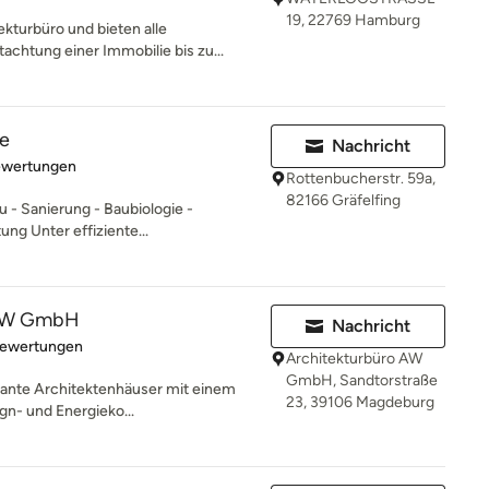
19, 22769 Hamburg
kturbüro und bieten alle
chtung einer Immobilie bis zu...
se
Nachricht
rtung: 5 von 5 Sternen
ewertungen
Rottenbucherstr. 59a,
82166 Gräfelfing
u - Sanierung - Baubiologie -
ung Unter effiziente...
 AW GmbH
Nachricht
rtung: 5 von 5 Sternen
Bewertungen
Architekturbüro AW
GmbH, Sandtorstraße
eplante Architektenhäuser mit einem
23, 39106 Magdeburg
gn- und Energieko...