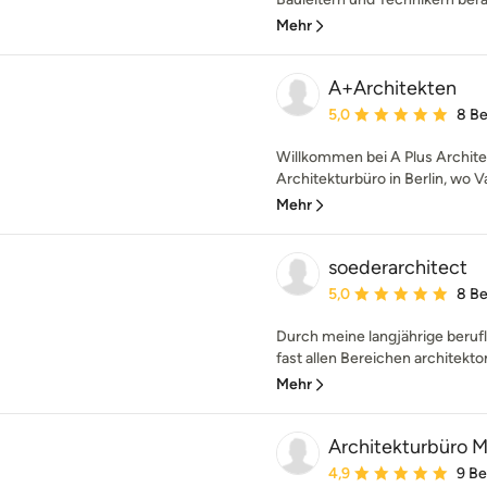
Mehr
A+Architekten
Durchschnittliche Bewe
5,0
8 B
Willkommen bei A Plus Architek
Architekturbüro in Berlin, wo 
Mehr
soederarchitect
Durchschnittliche Bewe
5,0
8 B
Durch meine langjährige berufl
fast allen Bereichen architekto
Mehr
Architekturbür
Durchschnittliche Bewe
4,9
9 B