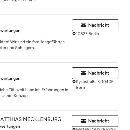
Nachricht
rtung: 5 von 5 Sternen
ewertungen
10823 Berlin
ten! Wir sind ein familiengeführtes
Vater und Sohn gem...
Nachricht
rtung: 5 von 5 Sternen
ewertungen
Rykestraße 3, 10405
Berlin
iche Tätigkeit habe ich Erfahrungen in
nischer Konzep...
o MATTHIAS MECKLENBURG
Nachricht
rtung: 4.9 von 5 Sternen
ewertungen
WATERLOOSTRASSE