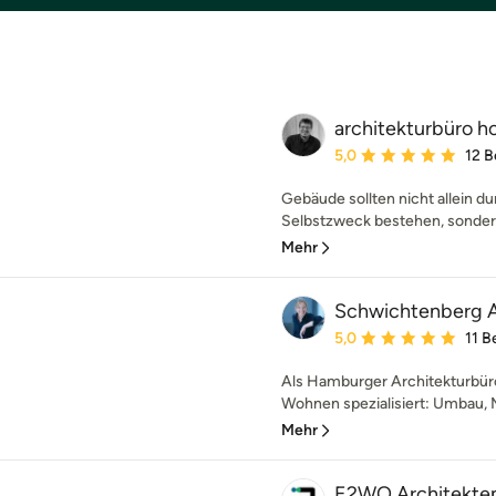
architekturbüro h
Durchschnittliche Bewe
5,0
12 
Gebäude sollten nicht allein du
Selbstzweck bestehen, sondern 
Mehr
Schwichtenberg A
Durchschnittliche Bewe
5,0
11 
Als Hamburger Architekturbüro
Wohnen spezialisiert: Umbau, M
Mehr
E2WO Architekte