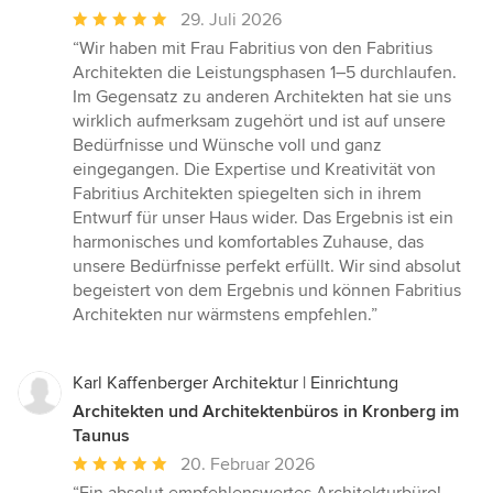
Durchschnittliche
29. Juli 2026
Bewertung:
“Wir haben mit Frau Fabritius von den Fabritius
5
Architekten die Leistungsphasen 1–5 durchlaufen.
von
Im Gegensatz zu anderen Architekten hat sie uns
5
wirklich aufmerksam zugehört und ist auf unsere
Sternen
Bedürfnisse und Wünsche voll und ganz
eingegangen. Die Expertise und Kreativität von
Fabritius Architekten spiegelten sich in ihrem
Entwurf für unser Haus wider. Das Ergebnis ist ein
harmonisches und komfortables Zuhause, das
unsere Bedürfnisse perfekt erfüllt. Wir sind absolut
begeistert von dem Ergebnis und können Fabritius
Architekten nur wärmstens empfehlen.”
Karl Kaffenberger Architektur | Einrichtung
Architekten und Architektenbüros in Kronberg im
Taunus
Durchschnittliche
20. Februar 2026
Bewertung: