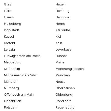
Graz
Hagen
Halle
Hamburg
Hamm
Hannover
Heidelberg
Herne
Ingolstadt
Karlsruhe
Kassel
Kiel
Krefeld
Köln
Leipzig
Leverkusen
Ludwigshafen-am-Rhein
Lübeck
Magdeburg
Mainz
Mannheim
Mönchen­gladbach
Mülheim-an-der-Ruhr
München
Münster
Neuss
Nürnberg
Oberhausen
Offenbach-am-Main
Oldenburg
Osnabrück
Paderborn
Potsdam
Regensburg