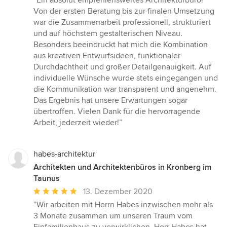
“Ein absolut empfehlenswertes Architekturbüro!
5
Von der ersten Beratung bis zur finalen Umsetzung
von
war die Zusammenarbeit professionell, strukturiert
5
und auf höchstem gestalterischen Niveau.
Sternen
Besonders beeindruckt hat mich die Kombination
aus kreativen Entwurfsideen, funktionaler
Durchdachtheit und großer Detailgenauigkeit. Auf
individuelle Wünsche wurde stets eingegangen und
die Kommunikation war transparent und angenehm.
Das Ergebnis hat unsere Erwartungen sogar
übertroffen. Vielen Dank für die hervorragende
Arbeit, jederzeit wieder!”
habes-architektur
Architekten und Architektenbüros in Kronberg im
Taunus
Durchschnittliche
13. Dezember 2020
Bewertung:
“Wir arbeiten mit Herrn Habes inzwischen mehr als
5
3 Monate zusammen um unseren Traum vom
von