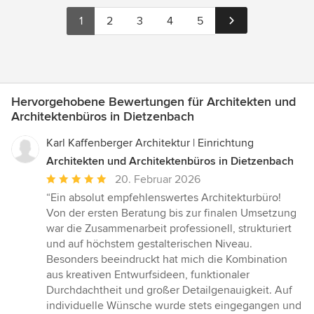
1
2
3
4
5
Hervorgehobene Bewertungen für Architekten und
Architektenbüros in Dietzenbach
Karl Kaffenberger Architektur | Einrichtung
Architekten und Architektenbüros in Dietzenbach
Durchschnittliche
20. Februar 2026
Bewertung:
“Ein absolut empfehlenswertes Architekturbüro!
5
Von der ersten Beratung bis zur finalen Umsetzung
von
war die Zusammenarbeit professionell, strukturiert
5
und auf höchstem gestalterischen Niveau.
Sternen
Besonders beeindruckt hat mich die Kombination
aus kreativen Entwurfsideen, funktionaler
Durchdachtheit und großer Detailgenauigkeit. Auf
individuelle Wünsche wurde stets eingegangen und