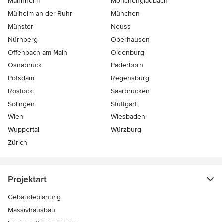
Mannheim
Mönchen­gladbach
Mülheim-an-der-Ruhr
München
Münster
Neuss
Nürnberg
Oberhausen
Offenbach-am-Main
Oldenburg
Osnabrück
Paderborn
Potsdam
Regensburg
Rostock
Saarbrücken
Solingen
Stuttgart
Wien
Wiesbaden
Wuppertal
Würzburg
Zürich
Projektart
Gebäudeplanung
Massivhausbau