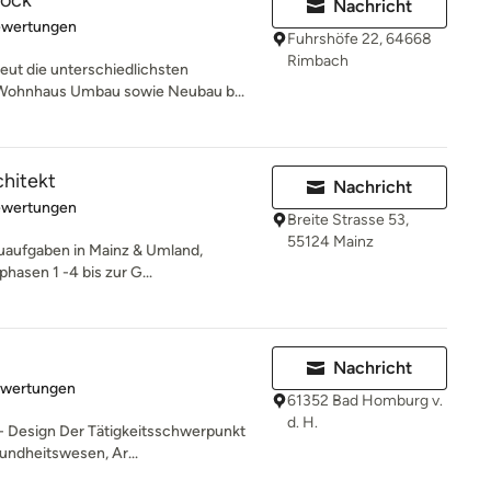
Hock
Nachricht
rtung: 5 von 5 Sternen
ewertungen
Fuhrshöfe 22, 64668
Rimbach
eut die unterschiedlichsten
 Wohnhaus Umbau sowie Neubau b...
chitekt
Nachricht
rtung: 5 von 5 Sternen
ewertungen
Breite Strasse 53,
55124 Mainz
auaufgaben in Mainz & Umland,
hasen 1 -4 bis zur G...
Nachricht
rtung: 5 von 5 Sternen
ewertungen
61352 Bad Homburg v.
d. H.
 - Design Der Tätigkeitsschwerpunkt
undheitswesen, Ar...