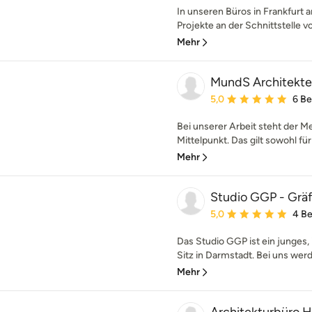
In unseren Büros in Frankfurt
Projekte an der Schnittstelle v
Mehr
MundS Architekt
Durchschnittliche Bewe
5,0
6 B
Bei unserer Arbeit steht der M
Mittelpunkt. Das gilt sowohl für
Mehr
Studio GGP - Grä
Durchschnittliche Bewe
5,0
4 B
Das Studio GGP ist ein junges,
Sitz in Darmstadt. Bei uns werde
Mehr