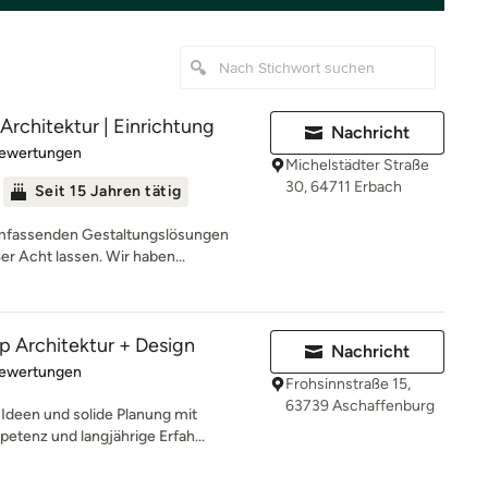
Architektur | Einrichtung
Nachricht
rtung: 4.7 von 5 Sternen
Bewertungen
Michelstädter Straße
30, 64711 Erbach
Seit 15 Jahren tätig
mfassenden Gestaltungslösungen
er Acht lassen. Wir haben...
Architektur + Design
Nachricht
rtung: 4.9 von 5 Sternen
Bewertungen
Frohsinnstraße 15,
63739 Aschaffenburg
Ideen und solide Planung mit
etenz und langjährige Erfah...