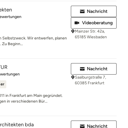
ekten
Nachricht
rtung: 4.9 von 5 Sternen
Bewertungen
Videoberatung
Mainzer Str. 42a,
65185 Wiesbaden
um Selbstzweck. Wir entwerfen, planen
. Zu Beginn...
TUR
Nachricht
rtung: 5 von 5 Sternen
ewertungen
Saalburgstraße 7,
60385 Frankfurt
ner
 in Frankfurt am Main gegründet.
n in verschiedenen Bür...
chitekten bda
Nachricht