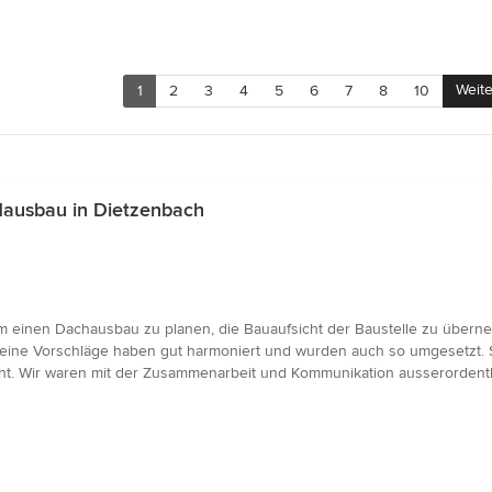
Weite
1
2
3
4
5
6
7
8
10
Hausbau in Dietzenbach
 einen Dachausbau zu planen, die Bauaufsicht der Baustelle zu überneh
 seine Vorschläge haben gut harmoniert und wurden auch so umgesetzt. 
ht. Wir waren mit der Zusammenarbeit und Kommunikation ausserordentli