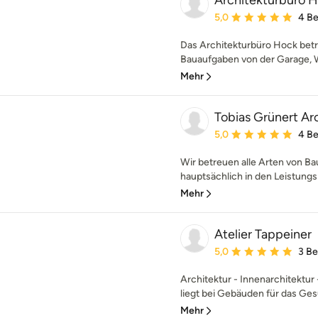
Architekturbüro 
Durchschnittliche Bewe
5,0
4 B
Das Architekturbüro Hock betr
Bauaufgaben von der Garage,
Mehr
Tobias Grünert Ar
Durchschnittliche Bewe
5,0
4 B
Wir betreuen alle Arten von B
hauptsächlich in den Leistungsp
Mehr
Atelier Tappeiner
Durchschnittliche Bewe
5,0
3 B
Architektur - Innenarchitektur
liegt bei Gebäuden für das Ges
Mehr