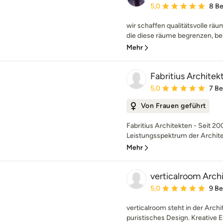
Durchschnittliche Bewe
5,0
8 B
wir schaffen qualitätsvolle räu
die diese räume begrenzen, ber
Mehr
Fabritius Architek
Durchschnittliche Bewe
5,0
7 B
Von Frauen geführt
Fabritius Architekten - Seit 2
Leistungsspektrum der Architek
Mehr
verticalroom Arch
Durchschnittliche Bewe
5,0
9 B
verticalroom steht in der Archi
puristisches Design. Kreative E