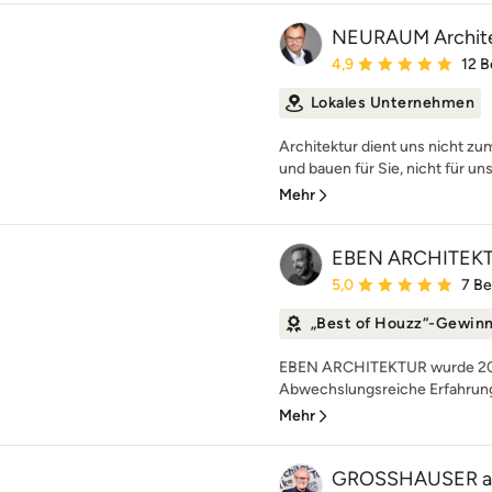
NEURAUM Archit
Durchschnittliche Bewe
4,9
12 
Lokales Unternehmen
Architektur dient uns nicht z
und bauen für Sie, nicht für uns
Mehr
EBEN ARCHITEK
Durchschnittliche Bewe
5,0
7 B
„Best of Houzz“-Gewin
EBEN ARCHITEKTUR wurde 2011
Abwechslungsreiche Erfahrunge
Mehr
GROSSHAUSER ar