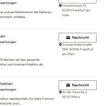
rtung: 5 von 5 Sternen
ewertungen
moselstrasse 15,
60329 frankfurt am
me und perfektionieren die faktoren,
main
eichern, erlebba...
ten
Nachricht
rtung: 5 von 5 Sternen
ewertungen
Schwanthalerstraße
59A, 60596 Frankfurt
am Main
009 decken wir das gesamte
tur und Innenarchitektur ab...
itekten
Nachricht
rtung: 5 von 5 Sternen
ewertungen
An der Favorite 2,
55131 Mainz
tektur repräsentativ für klare Formen,
ntwürfe und i...