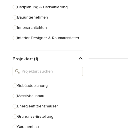
Badplanung & Badsanierung
Bauunternehmen
Innenarchitekten
Interior Designer & Raumausstatter
Küchenplanung
Projektart (1)
Landschaftsarchitekten
Armaturen & Sanitärbedarf
Beleuchtung
Gebäudeplanung
Einbauschränke
Massivhausbau
Alle anzeigen
Energieeffizienzhäuser
Grundriss-Erstellung
Garagenbau