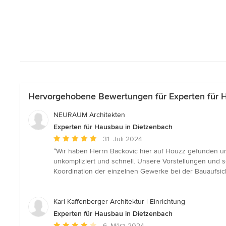
Hervorgehobene Bewertungen für Experten für 
NEURAUM Architekten
Experten für Hausbau in Dietzenbach
Durchschnittliche
31. Juli 2024
Bewertung:
“Wir haben Herrn Backovic hier auf Houzz gefunden um
5
unkompliziert und schnell. Unsere Vorstellungen und
von
Koordination der einzelnen Gewerke bei der Bauaufsic
5
Sternen
Karl Kaffenberger Architektur | Einrichtung
Experten für Hausbau in Dietzenbach
Durchschnittliche
6. März 2024