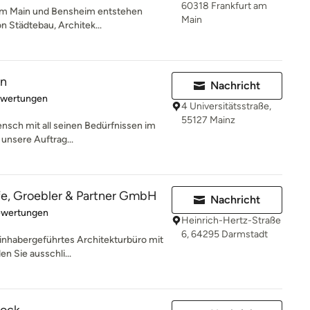
60318 Frankfurt am
 am Main und Bensheim entstehen
Main
on Städtebau, Architek...
en
Nachricht
rtung: 5 von 5 Sternen
ewertungen
4 Universitätsstraße,
55127 Mainz
ensch mit all seinen Bedürfnissen im
 unsere Auftrag...
fe, Groebler & Partner GmbH
Nachricht
rtung: 5 von 5 Sternen
ewertungen
Heinrich-Hertz-Straße
6, 64295 Darmstadt
 inhabergeführtes Architekturbüro mit
n Sie ausschli...