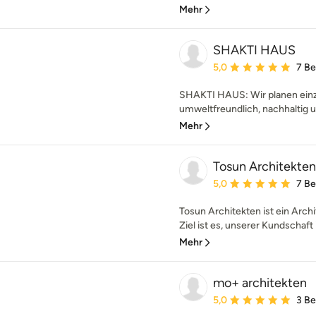
Mehr
SHAKTI HAUS
Durchschnittliche Bewe
5,0
7 B
SHAKTI HAUS: Wir planen einz
umweltfreundlich, nachhaltig 
Mehr
Tosun Architekten
Durchschnittliche Bewe
5,0
7 B
Tosun Architekten ist ein Arc
Ziel ist es, unserer Kundschaft i
Mehr
mo+ architekten
Durchschnittliche Bewe
5,0
3 B