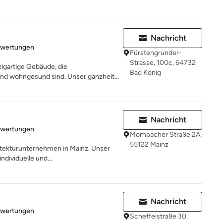
Nachricht
rtung: 5 von 5 Sternen
ewertungen
Fürstengrunder-
Strasse, 100c, 64732
igartige Gebäude, die
Bad König
und wohngesund sind. Unser ganzheit...
Nachricht
rtung: 5 von 5 Sternen
ewertungen
Mombacher Straße 2A,
55122 Mainz
hitekturunternehmen in Mainz. Unser
ndividuelle und...
Nachricht
rtung: 5 von 5 Sternen
ewertungen
Scheffelstraße 30,