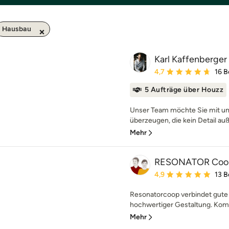
Hausbau
Karl Kaffenberger 
Durchschnittliche Bewe
4,7
16 
5 Aufträge über Houzz
Unser Team möchte Sie mit u
überzeugen, die kein Detail auß
Mehr
RESONATOR Coop 
Durchschnittliche Bewe
4,9
13 
Resonatorcoop verbindet gute 
hochwertiger Gestaltung. Komp
Mehr