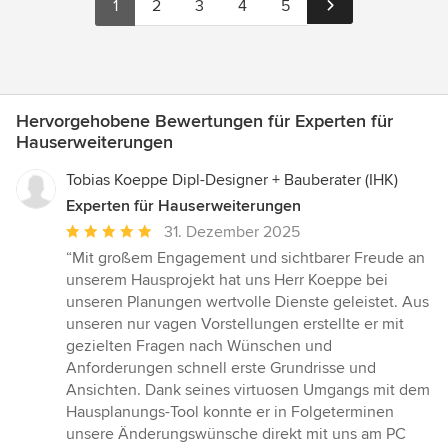
1
2
3
4
5
Hervorgehobene Bewertungen für Experten für
Hauserweiterungen
Tobias Koeppe Dipl-Designer + Bauberater (IHK)
Experten für Hauserweiterungen
Durchschnittliche
31. Dezember 2025
Bewertung:
“Mit großem Engagement und sichtbarer Freude an
5
unserem Hausprojekt hat uns Herr Koeppe bei
von
unseren Planungen wertvolle Dienste geleistet. Aus
5
unseren nur vagen Vorstellungen erstellte er mit
Sternen
gezielten Fragen nach Wünschen und
Anforderungen schnell erste Grundrisse und
Ansichten. Dank seines virtuosen Umgangs mit dem
Hausplanungs-Tool konnte er in Folgeterminen
unsere Änderungswünsche direkt mit uns am PC