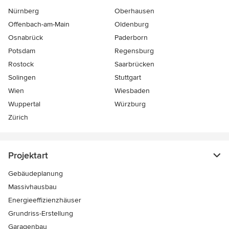
Nürnberg
Oberhausen
Offenbach-am-Main
Oldenburg
Osnabrück
Paderborn
Potsdam
Regensburg
Rostock
Saarbrücken
Solingen
Stuttgart
Wien
Wiesbaden
Wuppertal
Würzburg
Zürich
Projektart
Gebäudeplanung
Massivhausbau
Energieeffizienzhäuser
Grundriss-Erstellung
Garagenbau