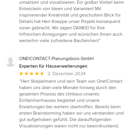
umsetzen und visualisieren. Ein großer Vorteil beim
Entwickeln von Ideen und Varianten! Mit
inspirierender Kreativität und geschultem Blick für
Details hat Herr Koeppe unser Projekt konsequent
voran gebracht. Wir sagen DANKE! für Ihre
hilfreichen Anregungen und wünschen Ihnen auch
weiterhin viele zufriedene Baufamilien!”
ONE!CONTACT-Planungsbüro GmbH
Experten für Hauserweiterungen
Durchschnittliche
2. Dezember 2024
Bewertung:
“Herr Stiepelmann und sein Team von One!Contact
5
haben uns über viele Monate hinweg durch den
von
gesamten Prozess des Umbaus unseres
5
Einfamilienhauses begleitet und unsere
Sternen
Erwartungen bei weitem übertroffen. Bereits beim
ersten Brainstorming haben wir uns verstanden und
gut aufgehoben gefühlt. Die darauffolgenden
Visualisierungen waren nicht nur beeindruckend,