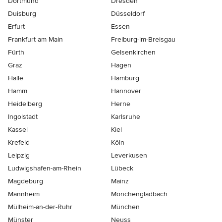
Dortmund
Dresden
Duisburg
Düsseldorf
Erfurt
Essen
Frankfurt am Main
Freiburg-im-Breisgau
Fürth
Gelsenkirchen
Graz
Hagen
Halle
Hamburg
Hamm
Hannover
Heidelberg
Herne
Ingolstadt
Karlsruhe
Kassel
Kiel
Krefeld
Köln
Leipzig
Leverkusen
Ludwigshafen-am-Rhein
Lübeck
Magdeburg
Mainz
Mannheim
Mönchen­gladbach
Mülheim-an-der-Ruhr
München
Münster
Neuss