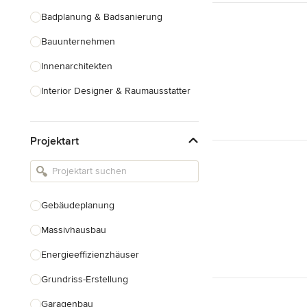
Badplanung & Badsanierung
Bauunternehmen
Innenarchitekten
Interior Designer & Raumausstatter
Küchenplanung
Projektart
Landschaftsarchitekten
Armaturen & Sanitärbedarf
Beleuchtung
Gebäudeplanung
Einbauschränke
Massivhausbau
Alle anzeigen
Energieeffizienzhäuser
Grundriss-Erstellung
Garagenbau