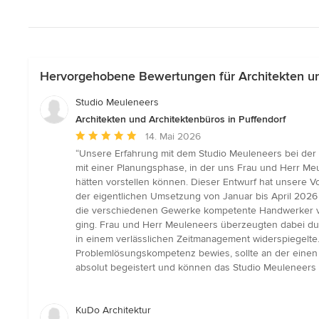
Hervorgehobene Bewertungen für Architekten und
Studio Meuleneers
Architekten und Architektenbüros in Puffendorf
Durchschnittliche
14. Mai 2026
Bewertung:
“Unsere Erfahrung mit dem Studio Meuleneers bei de
5
mit einer Planungsphase, in der uns Frau und Herr Meu
von
hätten vorstellen können. Dieser Entwurf hat unsere V
5
der eigentlichen Umsetzung von Januar bis April 2026
Sternen
die verschiedenen Gewerke kompetente Handwerker vor
ging. Frau und Herr Meuleneers überzeugten dabei du
in einem verlässlichen Zeitmanagement widerspiegelte.
Problemlösungskompetenz bewies, sollte an der einen o
absolut begeistert und können das Studio Meuleneers 
KuDo Architektur