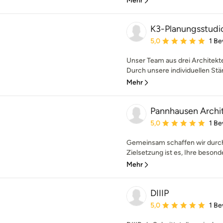
Mehr
K3-Planungsstudi
Durchschnittliche Bewe
5,0
1 B
Unser Team aus drei Architekte
Durch unsere individuellen Stär
Mehr
Pannhausen Archi
Durchschnittliche Bewe
5,0
1 B
Gemeinsam schaffen wir durch
Zielsetzung ist es, Ihre besond
Mehr
DIIIP
Durchschnittliche Bewe
5,0
1 B