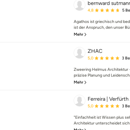
bernward sutmann
Durchschnittliche Bewe
4,8
5 B
Agathos ist griechisch und bede
ist der Anspruch, den unser Bür
Mehr
ZHAC
Durchschnittliche Bewe
5,0
3 B
Zweering Helmus Architektur +
präzise Planung und Leidenschaft
Mehr
Ferreira | Verfürt
Durchschnittliche Bewe
5,0
3 B
"Einfachheit ist Wissen plus se
Architektur unterscheidet sich 