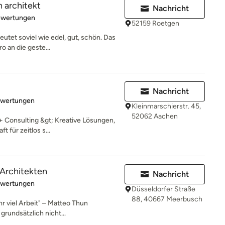
 architekt
Nachricht
rtung: 4.8 von 5 Sternen
ewertungen
52159 Roetgen
utet soviel wie edel, gut, schön. Das
o an die geste...
Nachricht
rtung: 5 von 5 Sternen
ewertungen
Kleinmarschierstr. 45,
52062 Aachen
 Consulting &gt; Kreative Lösungen,
 für zeitlos s...
h Architekten
Nachricht
rtung: 5 von 5 Sternen
ewertungen
Düsseldorfer Straße
88, 40667 Meerbusch
hr viel Arbeit" – Matteo Thun
grundsätzlich nicht...