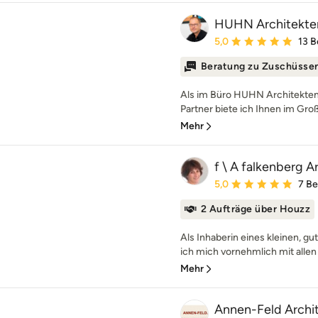
HUHN Architekte
Durchschnittliche Bewe
5,0
13 
Beratung zu Zuschüsse
Als im Büro HUHN Architekten
Partner biete ich Ihnen im Gro
Mehr
f \ A falkenberg A
Durchschnittliche Bewe
5,0
7 B
2 Aufträge über Houzz
Als Inhaberin eines kleinen, g
ich mich vornehmlich mit allen 
Mehr
Annen-Feld Archit