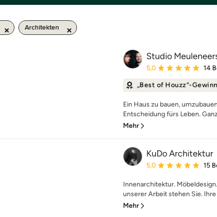
Architekten
Studio Meuleneer
Durchschnittliche Bewe
5,0
14 
„Best of Houzz“-Gewin
Ein Haus zu bauen, umzubauen 
Entscheidung fürs Leben. Ganz g
Mehr
KuDo Architektur
Durchschnittliche Bewe
5,0
15 
Innenarchitektur. Möbeldesign
unserer Arbeit stehen Sie. Ihr
Mehr