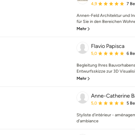
Durchschnittliche Bewe
4,9
7 B
Annen-Feld Architektur und In
für Sie in den Bereichen Wohne
Mehr
Flavio Papisca
Durchschnittliche Bewe
5,0
6 B
Begleitung Ihres Bauvorhabens
Entwurfsskizze zur 3D Visualisie
Mehr
Anne-Catherine B
Durchschnittliche Bewe
5,0
5 B
Styliste d'intérieur - aménage
d'ambiance