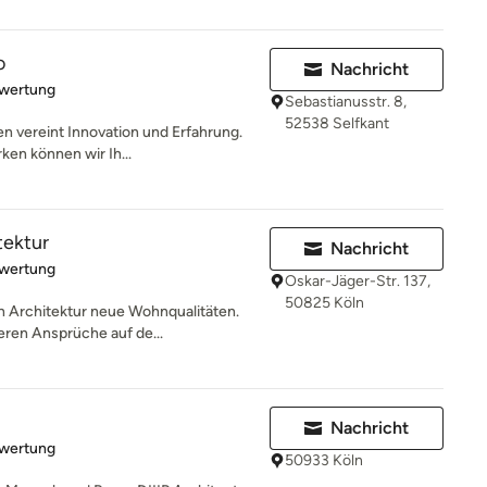
o
Nachricht
rtung: 5 von 5 Sternen
ewertung
Sebastianusstr. 8,
52538 Selfkant
n vereint Innovation und Erfahrung.
ken können wir Ih...
tektur
Nachricht
rtung: 5 von 5 Sternen
ewertung
Oskar-Jäger-Str. 137,
50825 Köln
 Architektur neue Wohnqualitäten.
eren Ansprüche auf de...
Nachricht
rtung: 5 von 5 Sternen
ewertung
50933 Köln