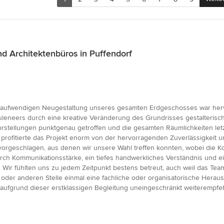
 Architektenbüros in Puffendorf
r aufwendigen Neugestaltung unseres gesamten Erdgeschosses war he
leneers durch eine kreative Veränderung des Grundrisses gestalterische
orstellungen punktgenau getroffen und die gesamten Räumlichkeiten let
 profitierte das Projekt enorm von der hervorragenden Zuverlässigkeit
geschlagen, aus denen wir unsere Wahl treffen konnten, wobei die Koo
rch Kommunikationsstärke, ein tiefes handwerkliches Verständnis und 
 Wir fühlten uns zu jedem Zeitpunkt bestens betreut, auch weil das Team
der anderen Stelle einmal eine fachliche oder organisatorische Heraus
aufgrund dieser erstklassigen Begleitung uneingeschränkt weiterempfeh