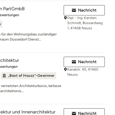
n PartGmbB
Nachricht
rtung: 5 von 5 Sternen
Bewertungen
Dipl. - Ing. Karsten
Schmidt, Bussardweg
n
1, 41468 Neuss
 für den Wohnungsbau zuständiger
ßraum Düsseldorf Dienst...
rchitektur
Nachricht
rtung: 5 von 5 Sternen
ewertungen
Kanalstr. 45, 41460
Neuss
„Best of Houzz“-Gewinner
ut vernetzten Architekturbüros, befasse
architektonis...
ektur und Innenarchitektur
Nachricht