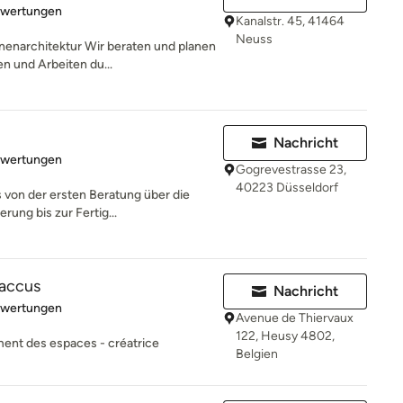
rtung: 4.9 von 5 Sternen
ewertungen
Kanalstr. 45, 41464
Neuss
nenarchitektur Wir beraten und planen
n und Arbeiten du...
Nachricht
rtung: 5 von 5 Sternen
ewertungen
Gogrevestrasse 23,
40223 Düsseldorf
 von der ersten Beratung über die
rung bis zur Fertig...
accus
Nachricht
rtung: 5 von 5 Sternen
ewertungen
Avenue de Thiervaux
122, Heusy 4802,
ment des espaces - créatrice
Belgien