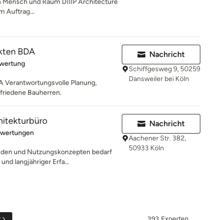
hen Mensch und Raum DIIIP Architecture
m Auftrag...
kten BDA
Nachricht
rtung: 5 von 5 Sternen
ewertung
Schiffgesweg 9, 50259
Dansweiler bei Köln
erantwortungsvolle Planung,
ufriedene Bauherren.
hitekturbüro
Nachricht
rtung: 5 von 5 Sternen
ewertungen
Aachener Str. 382,
50933 Köln
uden und Nutzungskonzepten bedarf
nd langjähriger Erfa...
r
393 Experten