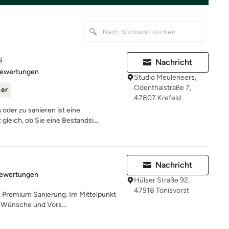
s
Nachricht
rtung: 5 von 5 Sternen
Bewertungen
Studio Meuleneers,
Odenthalstraße 7,
ner
47807 Krefeld
oder zu sanieren ist eine
leich, ob Sie eine Bestandsi...
Nachricht
rtung: 5 von 5 Sternen
Bewertungen
Hülser Straße 92,
47918 Tönisvorst
. Premium Sanierung. Im Mittelpunkt
e Wünsche und Vors...