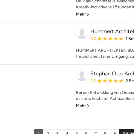
DIIIP als Schnittstelle zwisc
Kreativ-individuelle Lösungen i
Mehr
Hummert Archite
Durchschnittliche Bewe
5,0
1 B
HUMMERT ARCHITEKTEN BDA V
freundlicher, fairer Umgang, z
Stephan Otto Arc
Durchschnittliche Bewe
5,0
2 B
Bei der Entwicklung von Gebä
es stets höchster Achtsamkeit u
Mehr
Weite
1
2
3
4
5
6
7
8
9