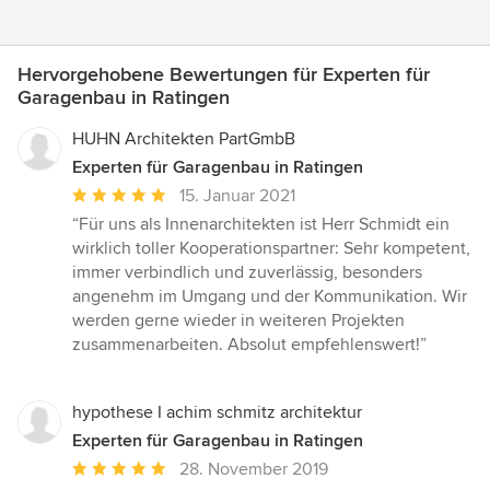
Hervorgehobene Bewertungen für Experten für
Garagenbau in Ratingen
HUHN Architekten PartGmbB
Experten für Garagenbau in Ratingen
Durchschnittliche
15. Januar 2021
Bewertung:
“Für uns als Innenarchitekten ist Herr Schmidt ein
5
wirklich toller Kooperationspartner: Sehr kompetent,
von
immer verbindlich und zuverlässig, besonders
5
angenehm im Umgang und der Kommunikation. Wir
Sternen
werden gerne wieder in weiteren Projekten
zusammenarbeiten. Absolut empfehlenswert!”
hypothese I achim schmitz architektur
Experten für Garagenbau in Ratingen
Durchschnittliche
28. November 2019