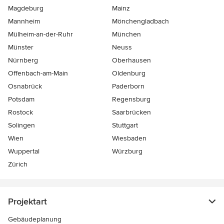
Magdeburg
Mainz
Mannheim
Mönchen­gladbach
Mülheim-an-der-Ruhr
München
Münster
Neuss
Nürnberg
Oberhausen
Offenbach-am-Main
Oldenburg
Osnabrück
Paderborn
Potsdam
Regensburg
Rostock
Saarbrücken
Solingen
Stuttgart
Wien
Wiesbaden
Wuppertal
Würzburg
Zürich
Projektart
Gebäudeplanung