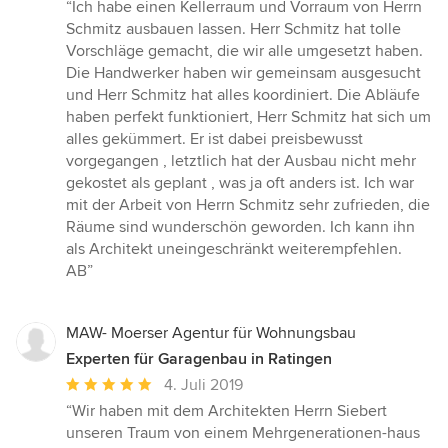
Bewertung:
“Ich habe einen Kellerraum und Vorraum von Herrn
5
Schmitz ausbauen lassen. Herr Schmitz hat tolle
von
Vorschläge gemacht, die wir alle umgesetzt haben.
5
Die Handwerker haben wir gemeinsam ausgesucht
Sternen
und Herr Schmitz hat alles koordiniert. Die Abläufe
haben perfekt funktioniert, Herr Schmitz hat sich um
alles gekümmert. Er ist dabei preisbewusst
vorgegangen , letztlich hat der Ausbau nicht mehr
gekostet als geplant , was ja oft anders ist. Ich war
mit der Arbeit von Herrn Schmitz sehr zufrieden, die
Räume sind wunderschön geworden. Ich kann ihn
als Architekt uneingeschränkt weiterempfehlen.
AB”
MAW- Moerser Agentur für Wohnungsbau
Experten für Garagenbau in Ratingen
Durchschnittliche
4. Juli 2019
Bewertung:
“Wir haben mit dem Architekten Herrn Siebert
5
unseren Traum von einem Mehrgenerationen-haus