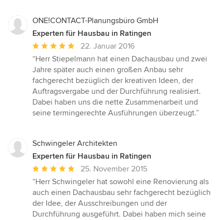
ONE!CONTACT-Planungsbüro GmbH
Experten für Hausbau in Ratingen
Durchschnittliche
22. Januar 2016
Bewertung:
“Herr Stiepelmann hat einen Dachausbau und zwei
5
Jahre später auch einen großen Anbau sehr
von
fachgerecht bezüglich der kreativen Ideen, der
5
Auftragsvergabe und der Durchführung realisiert.
Sternen
Dabei haben uns die nette Zusammenarbeit und
seine termingerechte Ausführungen überzeugt.”
Schwingeler Architekten
Experten für Hausbau in Ratingen
Durchschnittliche
25. November 2015
Bewertung:
“Herr Schwingeler hat sowohl eine Renovierung als
5
auch einen Dachausbau sehr fachgerecht bezüglich
von
der Idee, der Ausschreibungen und der
5
Durchführung ausgeführt. Dabei haben mich seine