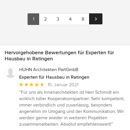
1
2
3
4
8
Hervorgehobene Bewertungen für Experten für
Hausbau in Ratingen
HUHN Architekten PartGmbB
Experten für Hausbau in Ratingen
Durchschnittliche
15. Januar 2021
Bewertung:
“Für uns als Innenarchitekten ist Herr Schmidt ein
5
wirklich toller Kooperationspartner: Sehr kompetent,
von
immer verbindlich und zuverlässig, besonders
5
angenehm im Umgang und der Kommunikation. Wir
Sternen
werden gerne wieder in weiteren Projekten
zusammenarbeiten. Absolut empfehlenswert!”