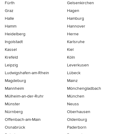
Fürth
Gelsenkirchen
Graz
Hagen
Halle
Hamburg
Hamm
Hannover
Heidelberg
Herne
Ingolstadt
Karlsruhe
Kassel
Kiel
Krefeld
Köln
Leipzig
Leverkusen
Ludwigshafen-am-Rhein
Lübeck
Magdeburg
Mainz
Mannheim
Mönchen­gladbach
Mülheim-an-der-Ruhr
München
Münster
Neuss
Nürnberg
Oberhausen
Offenbach-am-Main
Oldenburg
Osnabrück
Paderborn