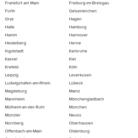
Frankfurt am Main
Freiburg-im-Breisgau
Fürth
Gelsenkirchen
Graz
Hagen
Halle
Hamburg
Hamm
Hannover
Heidelberg
Herne
Ingolstadt
Karlsruhe
Kassel
Kiel
Krefeld
Köln
Leipzig
Leverkusen
Ludwigshafen-am-Rhein
Lübeck
Magdeburg
Mainz
Mannheim
Mönchen­gladbach
Mülheim-an-der-Ruhr
München
Münster
Neuss
Nürnberg
Oberhausen
Offenbach-am-Main
Oldenburg