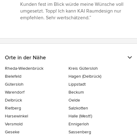
5
Kunden fest im Blick würde meine Wünsche voll
von
umgesetzt. Topp! Ich kann KAI Raumdesign nur
5
empfehlen. Sehr wertschätzend.”
Sternen
Orte in der Nähe
Rheda-Wiedenbrück
Kreis Gütersloh
Bielefeld
Hagen (Delbrück)
Gütersloh
Lippstadt
Warendorf
Beckum
Delbrück
Oelde
Rietberg
Salzkotten
Harsewinkel
Halle (Westf.)
Versmold
Ennigerloh
Geseke
Sassenberg