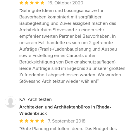
Durchschnittliche
16. Oktober 2020
Bewertung:
“Sehr gute Ideen und Lösungsansätze für
5
Bauvorhaben kombiniert mit sorgfältiger
von
Baubegleitung und Zuverlässigkeit machen das
5
Architekturbüro Stövesand zu einem sehr
Sternen
empfehlenswerten Partner bei Bauvorhaben. In
unserem Fall handelte es sich um 2 getrennte
Aufträge (Praxis-/Ladenbauplanung und Ausbau
sowie Erstellung eines Carports unter
Berücksichtigung von Denkmalschutzauflagen).
Beide Aufträge sind im Ergebnis zu unserer größten
Zufriedenheit abgeschlossen worden. Wir würden
Stövesand Architektur wieder wählen!”
KAI Architekten
Architekten und Architektenbüros in Rheda-
Wiedenbrück
Durchschnittliche
7. September 2018
Bewertung:
“Gute Planung mit tollen Ideen. Das Budget des