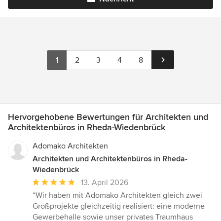
1
2
3
4
8
Hervorgehobene Bewertungen für Architekten und
Architektenbüros in Rheda-Wiedenbrück
Adomako Architekten
Architekten und Architektenbüros in Rheda-
Wiedenbrück
Durchschnittliche
13. April 2026
Bewertung:
“Wir haben mit Adomako Architekten gleich zwei
5
Großprojekte gleichzeitig realisiert: eine moderne
von
Gewerbehalle sowie unser privates Traumhaus