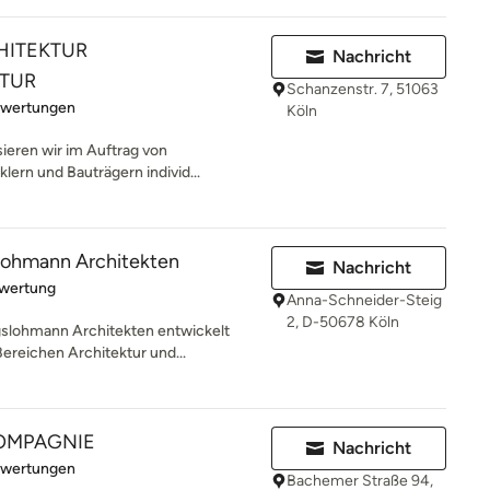
HITEKTUR
Nachricht
TUR
Schanzenstr. 7, 51063
rtung: 5 von 5 Sternen
ewertungen
Köln
sieren wir im Auftrag von
lern und Bauträgern individ...
slohmann Architekten
Nachricht
rtung: 5 von 5 Sternen
ewertung
Anna-Schneider-Steig
2, D-50678 Köln
gslohmann Architekten entwickelt
reichen Architektur und...
OMPAGNIE
Nachricht
rtung: 5 von 5 Sternen
ewertungen
Bachemer Straße 94,