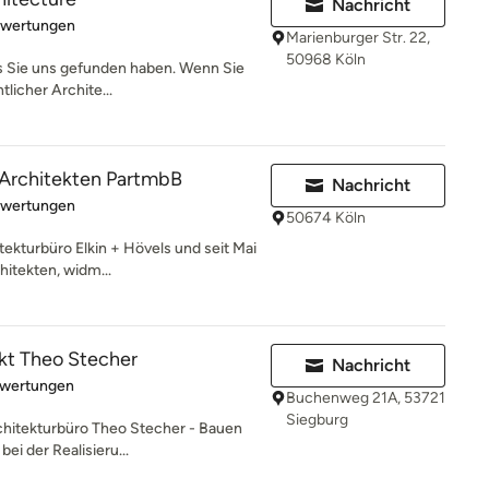
Nachricht
rtung: 5 von 5 Sternen
ewertungen
Marienburger Str. 22,
50968 Köln
s Sie uns gefunden haben. Wenn Sie
licher Archite...
 Architekten PartmbB
Nachricht
rtung: 4.7 von 5 Sternen
ewertungen
50674 Köln
itekturbüro Elkin + Hövels und seit Mai
itekten, widm...
tekt Theo Stecher
Nachricht
rtung: 3.2 von 5 Sternen
ewertungen
Buchenweg 21A, 53721
Siegburg
hitekturbüro Theo Stecher - Bauen
ei der Realisieru...