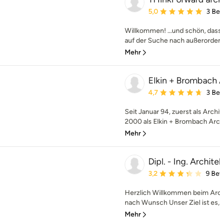
Durchschnittliche Bewe
5,0
3 B
Willkommen! ...und schön, das
auf der Suche nach außerordent
Mehr
Elkin + Brombach
Durchschnittliche Bewe
4,7
3 B
Seit Januar 94, zuerst als Arch
2000 als Elkin + Brombach Arch
Mehr
Dipl. - Ing. Archi
Durchschnittliche Bewe
3,2
9 B
Herzlich Willkommen beim Arc
nach Wunsch Unser Ziel ist es, b
Mehr