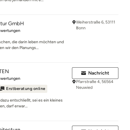
Weiherstraße 6, 53111
ektur GmbH
Bonn
rtung: 5 von 5 Sternen
ewertungen
schen, die darin leben möchten und
en wir den Planungs...
KTEN
Nachricht
rtung: 5 von 5 Sternen
ewertungen
Pfarrstraße 4, 56564
Neuwied
Erstberatung online
dazu entschließt, sei es ein kleines
en, darf erwar...
hitecture