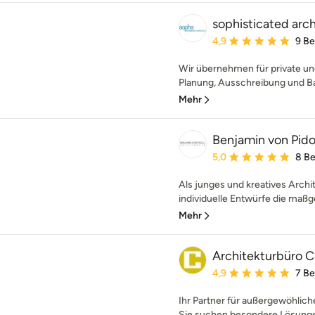
sophisticated arc
Durchschnittliche Bewe
4,9
9 B
Wir übernehmen für private un
Planung, Ausschreibung und Ba
Mehr
Benjamin von Pidol
Durchschnittliche Bewe
5,0
8 B
Als junges und kreatives Archi
individuelle Entwürfe die maßg
Mehr
Architekturbüro C
Durchschnittliche Bewe
4,9
7 B
Ihr Partner für außergewöhlic
Sie suchen besondere Lösunge