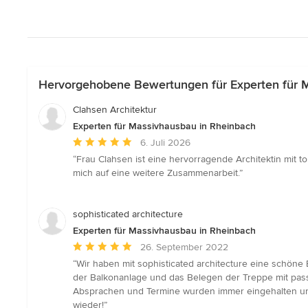
Hervorgehobene Bewertungen für Experten für 
Clahsen Architektur
Experten für Massivhausbau in Rheinbach
Durchschnittliche
6. Juli 2026
Bewertung:
“Frau Clahsen ist eine hervorragende Architektin mit t
5
mich auf eine weitere Zusammenarbeit.”
von
5
Sternen
sophisticated architecture
Experten für Massivhausbau in Rheinbach
Durchschnittliche
26. September 2022
Bewertung:
“Wir haben mit sophisticated architecture eine schöne
5
der Balkonanlage und das Belegen der Treppe mit pas
von
Absprachen und Termine wurden immer eingehalten und 
5
wieder!”