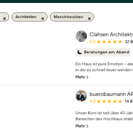
Architekten
Massivhausbau
Clahsen Architekt
Durchschnittliche Bewe
5,0
32 
Beratungen am Abend
Ein Haus ist pure Emotion – a
in der es schnell teuer werden
Mehr
buerobaumann A
Durchschnittliche Bewe
4,9
14 
Unser Büro ist seit über 40 Ja
Bereichen des Hochbaus etabli
Mehr