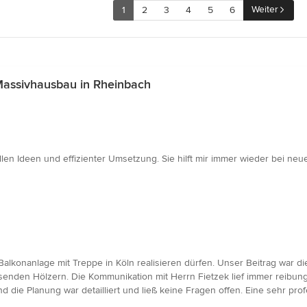
Weiter
1
2
3
4
5
6
Massivhausbau in Rheinbach
ollen Ideen und effizienter Umsetzung. Sie hilft mir immer wieder bei n
 Balkonanlage mit Treppe in Köln realisieren dürfen. Unser Beitrag war 
senden Hölzern. Die Kommunikation mit Herrn Fietzek lief immer reibun
die Planung war detailliert und ließ keine Fragen offen. Eine sehr pr