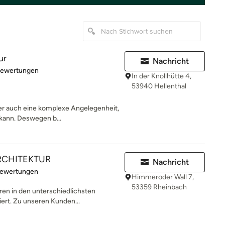
ur
Nachricht
rtung: 5 von 5 Sternen
Bewertungen
In der Knollhütte 4,
53940 Hellenthal
ber auch eine komplexe Angelegenheit,
 kann. Deswegen b...
RCHITEKTUR
Nachricht
rtung: 4.9 von 5 Sternen
Bewertungen
Himmeroder Wall 7,
53359 Rheinbach
hren in den unterschiedlichsten
ert. Zu unseren Kunden...