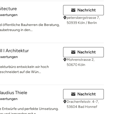
hitecture
Nachricht
rtung: 4.9 von 5 Sternen
ewertungen
petersbergstrasse 7,
50939 Köln / Berlin
d öffentliche Bauherren die Beratung,
ubetreuung in den...
l I Architektur
Nachricht
rtung: 5 von 5 Sternen
ewertungen
Mohrenstrasse 2,
50670 Köln
tekturbüro entwickeln wir hoch
eschneidert auf die Wün...
laudius Thiele
Nachricht
rtung: 4.9 von 5 Sternen
ewertungen
Drachenfelsstr. 4-7,
53604 Bad Honnef
he Entwürfe und perfekte Umsetzung.
n und jemanden mit e...