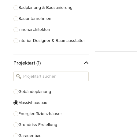
Badplanung & Badsanierung
Bauunternehmen
Innenarchitekten
Interior Designer & Raumausstatter
Küchenplanung
Projektart (1)
Landschaftsarchitekten
Armaturen & Sanitärbedarf
Beleuchtung
Gebäudeplanung
Einbauschränke
Massivhausbau
Alle anzeigen
Energieeffizienzhäuser
Grundriss-Erstellung
Garagenbau