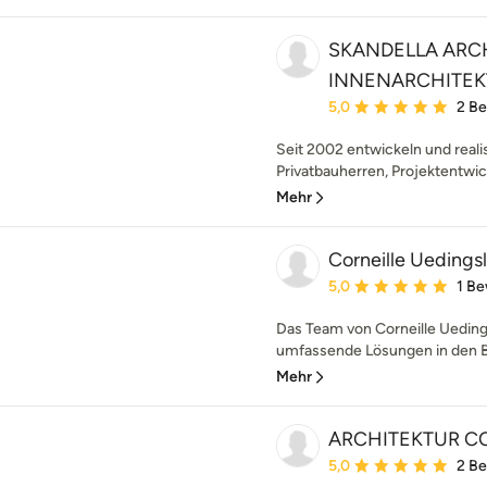
SKANDELLA ARC
INNENARCHITEK
Durchschnittliche Bewe
5,0
2 B
Seit 2002 entwickeln und reali
Privatbauherren, Projektentwick
Mehr
Corneille Ueding
Durchschnittliche Bewe
5,0
1 B
Das Team von Corneille Uedin
umfassende Lösungen in den Be
Mehr
ARCHITEKTUR C
Durchschnittliche Bewe
5,0
2 B