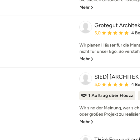
Mehr
Grotegut Archit
Durchschnittliche Bewe
5,0
4 B
Wir planen Häuser für die Men
nicht für unser Ego. So versteh
Mehr
SIED[ ]ARCHITE
Durchschnittliche Bewe
5,0
4 B
1 Auftrag über Houzz
Wir sind der Meinung, wer sich 
oder großes Projekt zu realisier
Mehr
THinkForward arc