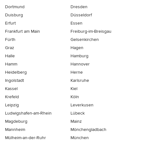
Dortmund
Dresden
Duisburg
Düsseldorf
Erfurt
Essen
Frankfurt am Main
Freiburg-im-Breisgau
Fürth
Gelsenkirchen
Graz
Hagen
Halle
Hamburg
Hamm
Hannover
Heidelberg
Herne
Ingolstadt
Karlsruhe
Kassel
Kiel
Krefeld
Köln
Leipzig
Leverkusen
Ludwigshafen-am-Rhein
Lübeck
Magdeburg
Mainz
Mannheim
Mönchen­gladbach
Mülheim-an-der-Ruhr
München