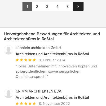
1
2
3
4
8
Hervorgehobene Bewertungen für Architekten und
Architektenbüros in Roßtal
kühnlein architekten GmbH
Architekten und Architektenbüros in Roßtal
Durchschnittliche
9. Februar 2024
Bewertung:
“Tolles Unternehmen mit innovativen Köpfen und
5
außerordentlichem sowie persönlichem
von
Qualitätsanspruch!”
5
Sternen
GRIMM ARCHITEKTEN BDA
Architekten und Architektenbüros in Roßtal
Durchschnittliche
8. November 2022