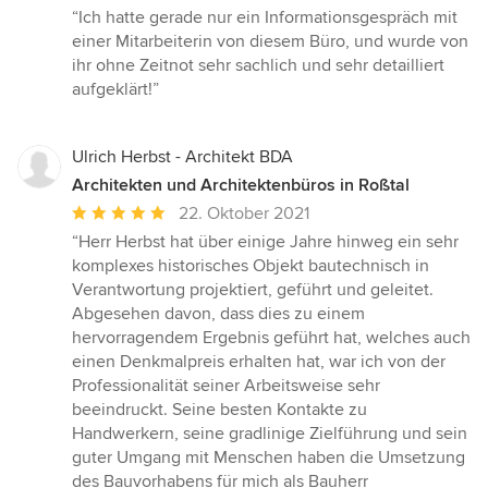
Bewertung:
“Ich hatte gerade nur ein Informationsgespräch mit
5
einer Mitarbeiterin von diesem Büro, und wurde von
von
ihr ohne Zeitnot sehr sachlich und sehr detailliert
5
aufgeklärt!”
Sternen
Ulrich Herbst - Architekt BDA
Architekten und Architektenbüros in Roßtal
Durchschnittliche
22. Oktober 2021
Bewertung:
“Herr Herbst hat über einige Jahre hinweg ein sehr
5
komplexes historisches Objekt bautechnisch in
von
Verantwortung projektiert, geführt und geleitet.
5
Abgesehen davon, dass dies zu einem
Sternen
hervorragendem Ergebnis geführt hat, welches auch
einen Denkmalpreis erhalten hat, war ich von der
Professionalität seiner Arbeitsweise sehr
beeindruckt. Seine besten Kontakte zu
Handwerkern, seine gradlinige Zielführung und sein
guter Umgang mit Menschen haben die Umsetzung
des Bauvorhabens für mich als Bauherr