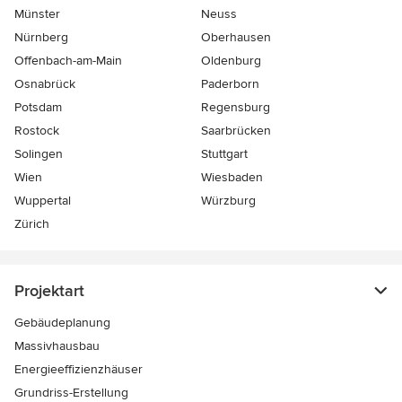
Münster
Neuss
Nürnberg
Oberhausen
Offenbach-am-Main
Oldenburg
Osnabrück
Paderborn
Potsdam
Regensburg
Rostock
Saarbrücken
Solingen
Stuttgart
Wien
Wiesbaden
Wuppertal
Würzburg
Zürich
Projektart
Gebäudeplanung
Massivhausbau
Energieeffizienzhäuser
Grundriss-Erstellung