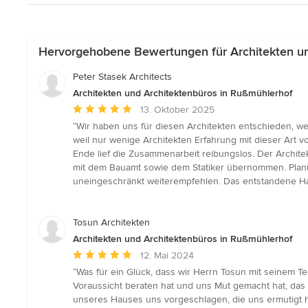
Hervorgehobene Bewertungen für Architekten un
Peter Stasek Architects
Architekten und Architektenbüros in Rußmühlerhof
Durchschnittliche
13. Oktober 2025
Bewertung:
“Wir haben uns für diesen Architekten entschieden, we
5
weil nur wenige Architekten Erfahrung mit dieser Art
von
Ende lief die Zusammenarbeit reibungslos. Der Archite
5
mit dem Bauamt sowie dem Statiker übernommen. Planu
Sternen
uneingeschränkt weiterempfehlen. Das entstandene Haus
Tosun Architekten
Architekten und Architektenbüros in Rußmühlerhof
Durchschnittliche
12. Mai 2024
Bewertung:
“Was für ein Glück, dass wir Herrn Tosun mit seinem T
5
Voraussicht beraten hat und uns Mut gemacht hat, da
von
unseres Hauses uns vorgeschlagen, die uns ermutigt h