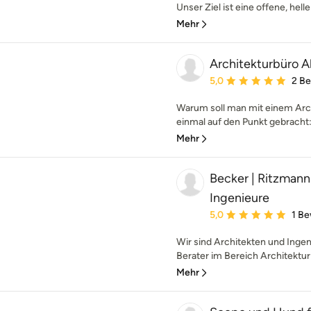
Unser Ziel ist eine offene, helle
Mehr
Architekturbüro A
Durchschnittliche Bewe
5,0
2 B
Warum soll man mit einem Arch
einmal auf den Punkt gebracht: 
Mehr
Becker | Ritzmann
Ingenieure
Durchschnittliche Bewe
5,0
1 B
Wir sind Architekten und Ingen
Berater im Bereich Architektur
Mehr