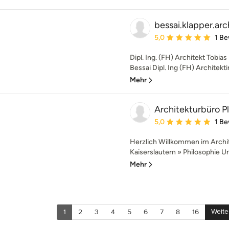
bessai.klapper.arc
Durchschnittliche Bewe
5,0
1 B
Dipl. Ing. (FH) Architekt Tobias
Bessai Dipl. Ing (FH) Architektin
Mehr
Architekturbüro
Durchschnittliche Bewe
5,0
1 B
Herzlich Willkommen im Archi
Kaiserslautern » Philosophie 
Mehr
Weite
1
2
3
4
5
6
7
8
16