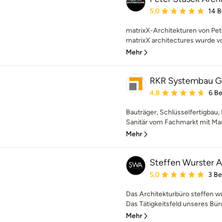
Durchschnittliche Bewe
5,0
14 
matrixX-Architekturen von Pet
matrixX architectures wurde vo
Mehr
RKR Systembau 
Durchschnittliche Bewe
4,8
6 B
Bauträger, Schlüsselfertigbau, 
Sanitär vom Fachmarkt mit Mar
Mehr
Steffen Wurster A
Durchschnittliche Bewe
5,0
3 B
Das Architekturbüro steffen w
Das Tätigkeitsfeld unseres Büro
Mehr