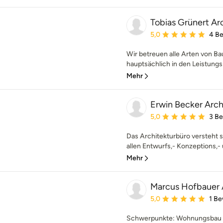
Tobias Grünert Ar
Durchschnittliche Bewe
5,0
4 B
Wir betreuen alle Arten von B
hauptsächlich in den Leistungsp
Mehr
Erwin Becker Arch
Durchschnittliche Bewe
5,0
3 B
Das Architekturbüro versteht sic
allen Entwurfs,- Konzeptions,- 
Mehr
Marcus Hofbauer 
Durchschnittliche Bewe
5,0
1 B
Schwerpunkte: Wohnungsbau |