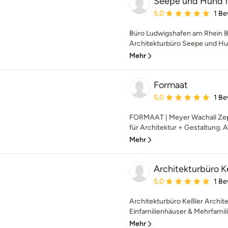
Seepe und Hund f
Durchschnittliche Bewe
5,0
1 B
Büro Ludwigshafen am Rhein B
Architekturbüro Seepe und Hun
Mehr
Formaat
Durchschnittliche Bewe
5,0
1 B
FORMAAT | Meyer Wachall Zepf
für Architektur + Gestaltung. 
Mehr
Architekturbüro K
Durchschnittliche Bewe
5,0
1 B
Architekturbüro Keßler Archit
Einfamilienhäuser & Mehrfamil
Mehr