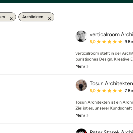
 km
Architekten
verticalroom Arch
Durchschnittliche Bewe
5,0
9 B
verticalroom steht in der Archi
puristisches Design. Kreative E
Mehr
Tosun Architekten
Durchschnittliche Bewe
5,0
7 B
Tosun Architekten ist ein Arc
Ziel ist es, unserer Kundschaft i
Mehr
Peter Stasek Arch