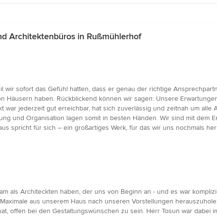
d Architektenbüros in Rußmühlerhof
il wir sofort das Gefühl hatten, dass er genau der richtige Ansprechpar
 von Häusern haben. Rückblickend können wir sagen: Unsere Erwartungen 
kt war jederzeit gut erreichbar, hat sich zuverlässig und zeitnah um a
ng und Organisation lagen somit in besten Händen. Wir sind mit dem 
 spricht für sich – ein großartiges Werk, für das wir uns nochmals he
eam als Architeckten haben, der uns von Beginn an - und es war kompli
s Maximale aus unserem Haus nach unseren Vorstellungen herauszuholen
at, offen bei den Gestaltungswünschen zu sein. Herr Tosun war dabei i