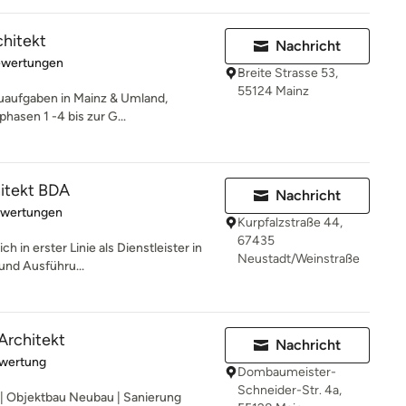
chitekt
Nachricht
rtung: 5 von 5 Sternen
ewertungen
Breite Strasse 53,
55124 Mainz
auaufgaben in Mainz & Umland,
hasen 1 -4 bis zur G...
itekt BDA
Nachricht
rtung: 5 von 5 Sternen
ewertungen
Kurpfalzstraße 44,
67435
h in erster Linie als Dienstleister in
Neustadt/Weinstraße
und Ausführu...
Architekt
Nachricht
rtung: 5 von 5 Sternen
ewertung
Dombaumeister-
Schneider-Str. 4a,
 Objektbau Neubau | Sanierung