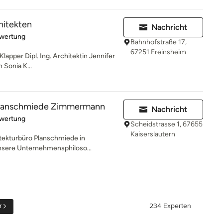
hitekten
Nachricht
rtung: 5 von 5 Sternen
ewertung
Bahnhofstraße 17,
67251 Freinsheim
 Klapper Dipl. Ing. Architektin Jennifer
 Sonia K...
 Planschmiede Zimmermann
Nachricht
rtung: 5 von 5 Sternen
ewertung
Scheidstrasse 1, 67655
Kaiserslautern
tekturbüro Planschmiede in
Unsere Unternehmensphiloso...
r
234 Experten