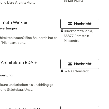
55128 Mainz
 und klare Architektur...
llmuth Winkler
Nachricht
rtung: 5 von 5 Sternen
ewertungen
Brucknerstraße 9a,
66877 Ramstein-
itekten bauen? Eine Bauherrin hat es
Miesenbach
"Nicht am, son...
 Architekten BDA +
Nachricht
67433 Neustadt
rtung: 5 von 5 Sternen
ewertung
ieure und arbeiten als unabhängige
 und Städtebau. Uns...