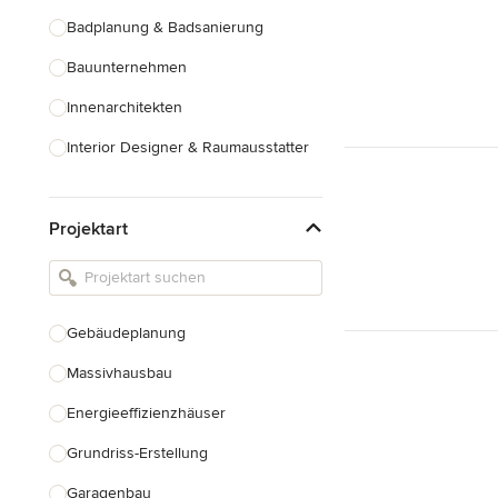
Badplanung & Badsanierung
Bauunternehmen
Innenarchitekten
Interior Designer & Raumausstatter
Küchenplanung
Projektart
Landschaftsarchitekten
Armaturen & Sanitärbedarf
Beleuchtung
Gebäudeplanung
Einbauschränke
Massivhausbau
Alle anzeigen
Energieeffizienzhäuser
Grundriss-Erstellung
Garagenbau