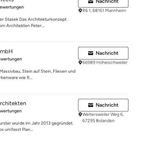
Nachricht
rtung: 5 von 5 Sternen
Bewertungen
R6 1, 68161 Mannheim
er Stasek Das Architekturkonzept
m Architekten Peter...
GmbH
Nachricht
rtung: 4.8 von 5 Sternen
ewertungen
66989 Höheischweiler
Massivbau, Stein auf Stein, Fliesen und
kenware wie R...
rchitekten
Nachricht
rtung: 5 von 5 Sternen
ewertungen
Weitersweiler Weg 6,
67295 Bolanden
urster wurde im Jahr 2013 gegründet.
s umfasst Plan...