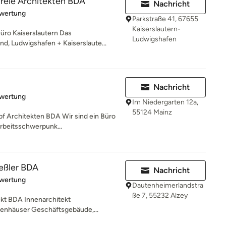
reie Architekten BDA
Nachricht
rtung: 5 von 5 Sternen
ewertung
Parkstraße 41, 67655
Kaiserslautern-
üro Kaiserslautern Das
Ludwigshafen
d, Ludwigshafen + Kaiserslaute...
Nachricht
rtung: 5 von 5 Sternen
ewertung
Im Niedergarten 12a,
55124 Mainz
 Architekten BDA Wir sind ein Büro
Arbeitsschwerpunk...
eßler BDA
Nachricht
rtung: 5 von 5 Sternen
ewertung
Dautenheimerlandstra
ße 7, 55232 Alzey
ekt BDA Innenarchitekt
ienhäuser Geschäftsgebäude,...