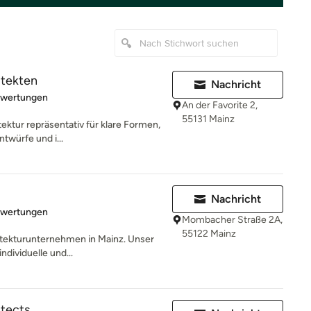
itekten
Nachricht
rtung: 5 von 5 Sternen
ewertungen
An der Favorite 2,
55131 Mainz
tektur repräsentativ für klare Formen,
ntwürfe und i...
Nachricht
rtung: 5 von 5 Sternen
ewertungen
Mombacher Straße 2A,
55122 Mainz
hitekturunternehmen in Mainz. Unser
ndividuelle und...
itects