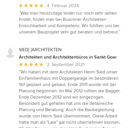
Durchschnittliche
4. Februar 2024
Bewertung:
“Was man heutzutage leider nur noch sehr selten
5
findet, findet man bei Buschner Architekten :
von
Erreichbarkeit und Kompetenz. Wir fühlten uns bei
5
unserem Bauprojekt sehr gut beraten und betreut.”
Sternen
SIED[ ]ARCHITEKTEN
Architekten und Architektenbüros in Sankt Goar
Durchschnittliche
2. September 2021
Bewertung:
“Wir haben mit dem Architekten Herrn Sied unser
5
Einfamilienhaus mit Doppelgarage im besonderen
von
Stil geplant und gebaut. Ende 2011 wurde mit der
5
Planung begonnen. Im Mai 2012 rollten die Bagger.
Sternen
Ende Dezember 2012 sind wir eingezogen.
Besonders gut gefallen hat uns die detailreiche
Planung und Beratung. Auch die Baubegleitung
wurde von Herrn Sied übernommen. Diese Arbeit
hätte man als "Laie" gar nicht übernehmen können.