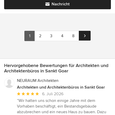
Nachricht
1
2
3
4
8
Hervorgehobene Bewertungen für Architekten und
Architektenbüros in Sankt Goar
NEURAUM Architekten
Architekten und Architektenbüros in Sankt Goar
Durchschnittliche
6. Juli 2026
Bewertung:
“Wir hatten uns schon einige Jahre mit dem
5
Vorhaben beschäftigt, ein Bestandsgebäude
von
abzubrechen und ein neues Haus zu bauen. Dazu