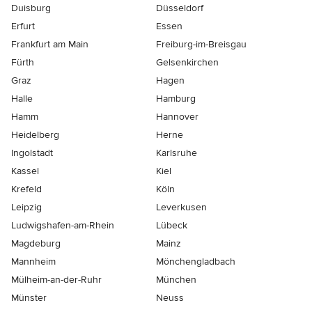
Duisburg
Düsseldorf
Erfurt
Essen
Frankfurt am Main
Freiburg-im-Breisgau
Fürth
Gelsenkirchen
Graz
Hagen
Halle
Hamburg
Hamm
Hannover
Heidelberg
Herne
Ingolstadt
Karlsruhe
Kassel
Kiel
Krefeld
Köln
Leipzig
Leverkusen
Ludwigshafen-am-Rhein
Lübeck
Magdeburg
Mainz
Mannheim
Mönchen­gladbach
Mülheim-an-der-Ruhr
München
Münster
Neuss