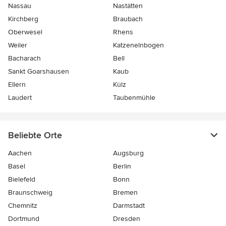
Nassau
Nastätten
Kirchberg
Braubach
Oberwesel
Rhens
Weiler
Katzenelnbogen
Bacharach
Bell
Sankt Goarshausen
Kaub
Ellern
Külz
Laudert
Taubenmühle
Beliebte Orte
Aachen
Augsburg
Basel
Berlin
Bielefeld
Bonn
Braunschweig
Bremen
Chemnitz
Darmstadt
Dortmund
Dresden