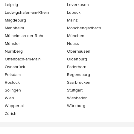
Leipzig
Leverkusen
Ludwigshafen-am-Rhein
Lübeck
Magdeburg
Mainz
Mannheim
Mönchen­gladbach
Mülheim-an-der-Ruhr
München
Münster
Neuss
Nürnberg
Oberhausen
Offenbach-am-Main
Oldenburg
Osnabrück
Paderborn
Potsdam
Regensburg
Rostock
Saarbrücken
Solingen
Stuttgart
Wien
Wiesbaden
Wuppertal
Würzburg
Zürich