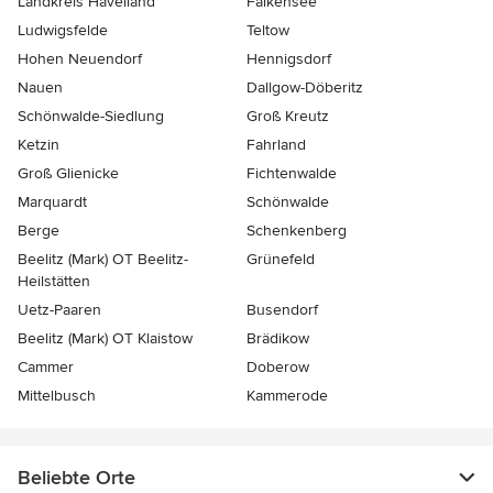
Landkreis Havelland
Falkensee
Ludwigsfelde
Teltow
Hohen Neuendorf
Hennigsdorf
Nauen
Dallgow-Döberitz
Schönwalde-Siedlung
Groß Kreutz
Ketzin
Fahrland
Groß Glienicke
Fichtenwalde
Marquardt
Schönwalde
Berge
Schenkenberg
Beelitz (Mark) OT Beelitz-
Grünefeld
Heilstätten
Uetz-Paaren
Busendorf
Beelitz (Mark) OT Klaistow
Brädikow
Cammer
Doberow
Mittelbusch
Kammerode
Beliebte Orte