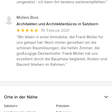
von
umgesetzt - ich kann ihn bestens weiterempfehlen.”
5
Sternen
Müllers Büro
Architekten und Architektenbüros in Satzkorn
Durchschnittliche
19. Februar 2021
Bewertung:
“Wir leben in einer Immobilie, die Frank Müller für
5
uns gebaut hat. Noch immer genießen wir die
von
schönen Raumlösungen, die hellen Zimmer, die
5
großzügige Deckenhöhe. Frank Müller hat uns
Sternen
exzellent durch die Bauphase begleitet, Kosten und
Bauzeit blieben im Rahmen.”
Orte in der Nähe
Satzkorn
Potsdam