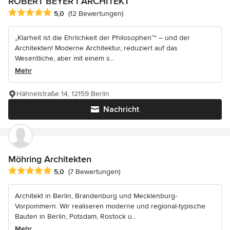
ROBERT BEYER I ARCHITEKT
Durchschnittliche Bewertung: 5 von 5 Sternen
5,0
(12 Bewertungen)
„Klarheit ist die Ehrlichkeit der Philosophen“* – und der
Architekten! Moderne Architektur, reduziert auf das
Wesentliche, aber mit einem s...
Mehr
Hähnelstraße 14, 12159 Berlin
Nachricht
Möhring Architekten
Durchschnittliche Bewertung: 5 von 5 Sternen
5,0
(7 Bewertungen)
Architekt in Berlin, Brandenburg und Mecklenburg-
Vorpommern. Wir realiseren moderne und regional-typische
Bauten in Berlin, Potsdam, Rostock u...
Mehr