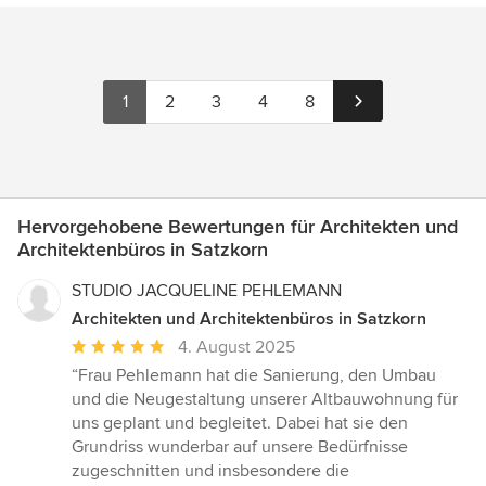
1
2
3
4
8
Hervorgehobene Bewertungen für Architekten und
Architektenbüros in Satzkorn
STUDIO JACQUELINE PEHLEMANN
Architekten und Architektenbüros in Satzkorn
Durchschnittliche
4. August 2025
Bewertung:
“Frau Pehlemann hat die Sanierung, den Umbau
5
und die Neugestaltung unserer Altbauwohnung für
von
uns geplant und begleitet. Dabei hat sie den
5
Grundriss wunderbar auf unsere Bedürfnisse
Sternen
zugeschnitten und insbesondere die