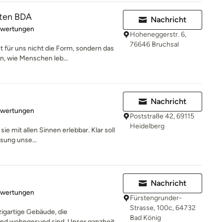
kten BDA
Nachricht
rtung: 5 von 5 Sternen
ewertungen
Hoheneggerstr. 6,
76646 Bruchsal
 für uns nicht die Form, sondern das
, wie Menschen leb...
Nachricht
rtung: 5 von 5 Sternen
ewertungen
Poststraße 42, 69115
Heidelberg
e mit allen Sinnen erlebbar. Klar soll
ösung unse...
Nachricht
rtung: 5 von 5 Sternen
ewertungen
Fürstengrunder-
Strasse, 100c, 64732
igartige Gebäude, die
Bad König
und wohngesund sind. Unser ganzheit...