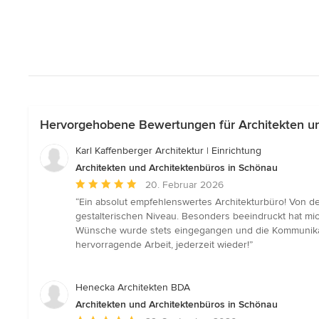
Hervorgehobene Bewertungen für Architekten un
Karl Kaffenberger Architektur | Einrichtung
Architekten und Architektenbüros in Schönau
Durchschnittliche
20. Februar 2026
Bewertung:
“Ein absolut empfehlenswertes Architekturbüro! Von de
5
gestalterischen Niveau. Besonders beeindruckt hat mich
von
Wünsche wurde stets eingegangen und die Kommunikati
5
hervorragende Arbeit, jederzeit wieder!”
Sternen
Henecka Architekten BDA
Architekten und Architektenbüros in Schönau