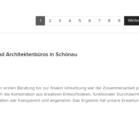
Weite
1
2
3
4
5
6
7
8
9
d Architektenbüros in Schönau
r ersten Beratung bis zur finalen Umsetzung war die Zusammenarbeit pro
 die Kombination aus kreativen Entwurfsideen, funktionaler Durchdachth
on war transparent und angenehm. Das Ergebnis hat unsere Erwartunge