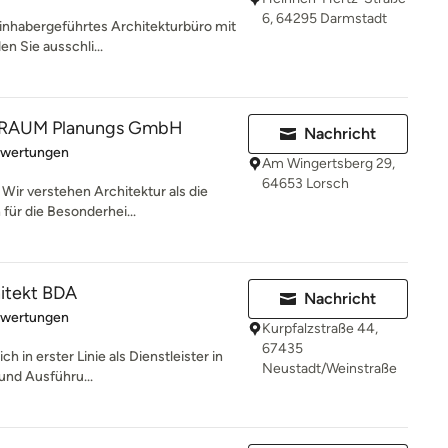
6, 64295 Darmstadt
 inhabergeführtes Architekturbüro mit
n Sie ausschli...
RAUM Planungs GmbH
Nachricht
rtung: 5 von 5 Sternen
ewertungen
Am Wingertsberg 29,
64653 Lorsch
 Wir verstehen Architektur als die
für die Besonderhei...
itekt BDA
Nachricht
rtung: 5 von 5 Sternen
ewertungen
Kurpfalzstraße 44,
67435
h in erster Linie als Dienstleister in
Neustadt/Weinstraße
und Ausführu...