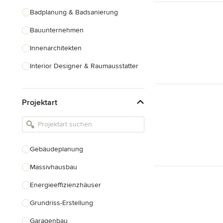
Badplanung & Badsanierung
Bauunternehmen
Innenarchitekten
Interior Designer & Raumausstatter
Küchenplanung
Projektart
Landschaftsarchitekten
Armaturen & Sanitärbedarf
Beleuchtung
Gebäudeplanung
Einbauschränke
Massivhausbau
Alle anzeigen
Energieeffizienzhäuser
Grundriss-Erstellung
Garagenbau