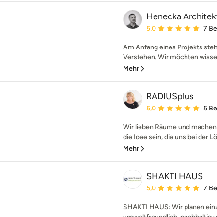
Henecka Archite
Durchschnittliche Bewe
5,0
7 B
Am Anfang eines Projekts steht
Verstehen. Wir möchten wissen
Mehr
RADIUSplus
Durchschnittliche Bewe
5,0
5 B
Wir lieben Räume und machen si
die Idee sein, die uns bei der L
Mehr
SHAKTI HAUS
Durchschnittliche Bewe
5,0
7 B
SHAKTI HAUS: Wir planen einz
umweltfreundlich, nachhaltig 