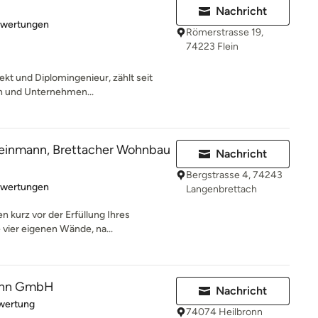
Nachricht
rtung: 5 von 5 Sternen
ewertungen
Römerstrasse 19,
74223 Flein
ekt und Diplomingenieur, zählt seit
en und Unternehmen...
Reinmann, Brettacher Wohnbau
Nachricht
Bergstrasse 4, 74243
rtung: 5 von 5 Sternen
ewertungen
Langenbrettach
 kurz vor der Erfüllung Ihres
 vier eigenen Wände, na...
onn GmbH
Nachricht
rtung: 1 von 5 Sternen
wertung
74074 Heilbronn