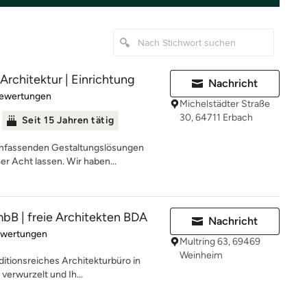
Architektur | Einrichtung
Nachricht
rtung: 4.7 von 5 Sternen
Bewertungen
Michelstädter Straße
30, 64711 Erbach
Seit 15 Jahren tätig
mfassenden Gestaltungslösungen
er Acht lassen. Wir haben...
bB | freie Architekten BDA
Nachricht
rtung: 4.9 von 5 Sternen
ewertungen
Multring 63, 69469
Weinheim
itionsreiches Architekturbüro in
verwurzelt und Ih...