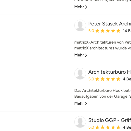
Mehr
Peter Stasek Arch
Durchschnittliche Bewe
5,0
14 
matrixX-Architekturen von Pet
matrixX architectures wurde vo
Mehr
Architekturbüro 
Durchschnittliche Bewe
5,0
4 B
Das Architekturbüro Hock betr
Bauaufgaben von der Garage,
Mehr
Studio GGP - Grä
Durchschnittliche Bewe
5,0
4 B