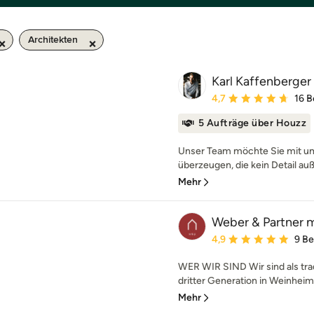
Architekten
Karl Kaffenberger 
Durchschnittliche Bewe
4,7
16 
5 Aufträge über Houzz
Unser Team möchte Sie mit u
überzeugen, die kein Detail auß
Mehr
Weber & Partner m
Durchschnittliche Bewe
4,9
9 B
WER WIR SIND Wir sind als trad
dritter Generation in Weinheim 
Mehr