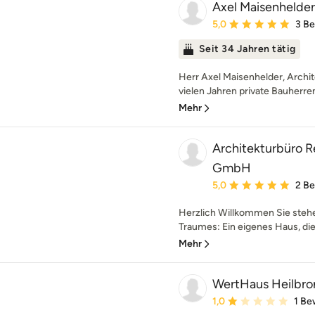
Axel Maisenhelder
Durchschnittliche Bewe
5,0
3 B
Seit 34 Jahren tätig
Herr Axel Maisenhelder, Archit
vielen Jahren private Bauherr
Mehr
Architekturbüro 
GmbH
Durchschnittliche Bewe
5,0
2 B
Herzlich Willkommen Sie stehen
Traumes: Ein eigenes Haus, die
Mehr
WertHaus Heilbr
Durchschnittliche Bewe
1,0
1 Be