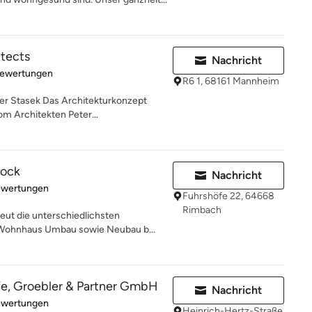
itects
Nachricht
rtung: 5 von 5 Sternen
Bewertungen
R6 1, 68161 Mannheim
er Stasek Das Architekturkonzept
m Architekten Peter...
Hock
Nachricht
rtung: 5 von 5 Sternen
ewertungen
Fuhrshöfe 22, 64668
Rimbach
eut die unterschiedlichsten
 Wohnhaus Umbau sowie Neubau b...
fe, Groebler & Partner GmbH
Nachricht
rtung: 5 von 5 Sternen
ewertungen
Heinrich-Hertz-Straße