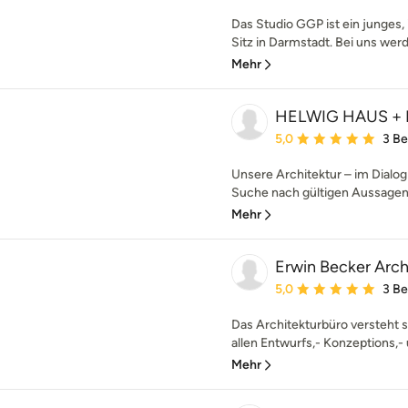
Das Studio GGP ist ein junges,
Sitz in Darmstadt. Bei uns werde
Mehr
HELWIG HAUS + 
Durchschnittliche Bewe
5,0
3 B
Unsere Architektur – im Dialog
Suche nach gültigen Aussagen 
Mehr
Erwin Becker Arch
Durchschnittliche Bewe
5,0
3 B
Das Architekturbüro versteht sic
allen Entwurfs,- Konzeptions,- 
Mehr