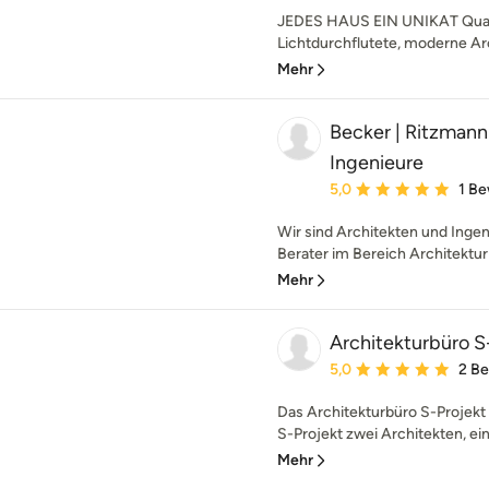
JEDES HAUS EIN UNIKAT Quali
Lichtdurchflutete, moderne Arch
Mehr
Becker | Ritzmann
Ingenieure
Durchschnittliche Bewe
5,0
1 B
Wir sind Architekten und Ingen
Berater im Bereich Architektur
Mehr
Architekturbüro S
Durchschnittliche Bewe
5,0
2 B
Das Architekturbüro S-Projekt 
S-Projekt zwei Architekten, ein
Mehr