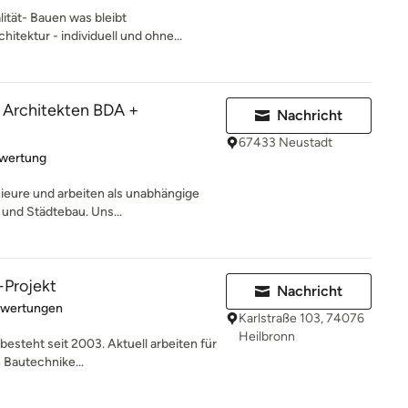
tät- Bauen was bleibt
itektur - individuell und ohne...
 Architekten BDA +
Nachricht
67433 Neustadt
rtung: 5 von 5 Sternen
ewertung
ieure und arbeiten als unabhängige
 und Städtebau. Uns...
-Projekt
Nachricht
rtung: 5 von 5 Sternen
ewertungen
Karlstraße 103, 74076
Heilbronn
besteht seit 2003. Aktuell arbeiten für
 Bautechnike...