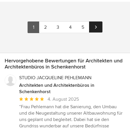
1
2
3
4
5
Hervorgehobene Bewertungen für Architekten und
Architektenbüros in Schenkenhorst
STUDIO JACQUELINE PEHLEMANN
Architekten und Architektenbüros in
Schenkenhorst
Durchschnittliche
4. August 2025
Bewertung:
“Frau Pehlemann hat die Sanierung, den Umbau
5
und die Neugestaltung unserer Altbauwohnung für
von
uns geplant und begleitet. Dabei hat sie den
5
Grundriss wunderbar auf unsere Bedürfnisse