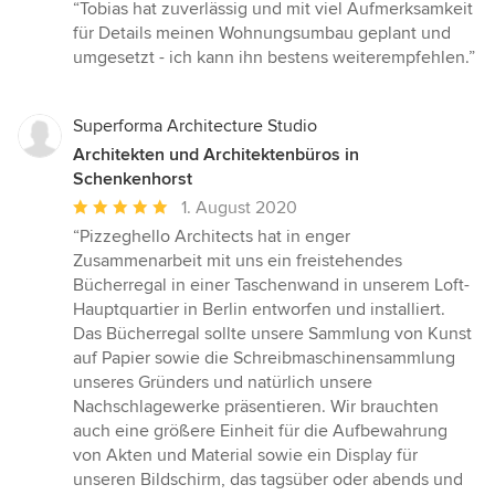
Bewertung:
“Tobias hat zuverlässig und mit viel Aufmerksamkeit
5
für Details meinen Wohnungsumbau geplant und
von
umgesetzt - ich kann ihn bestens weiterempfehlen.”
5
Sternen
Superforma Architecture Studio
Architekten und Architektenbüros in
Schenkenhorst
Durchschnittliche
1. August 2020
Bewertung:
“Pizzeghello Architects hat in enger
5
Zusammenarbeit mit uns ein freistehendes
von
Bücherregal in einer Taschenwand in unserem Loft-
5
Hauptquartier in Berlin entworfen und installiert.
Sternen
Das Bücherregal sollte unsere Sammlung von Kunst
auf Papier sowie die Schreibmaschinensammlung
unseres Gründers und natürlich unsere
Nachschlagewerke präsentieren. Wir brauchten
auch eine größere Einheit für die Aufbewahrung
von Akten und Material sowie ein Display für
unseren Bildschirm, das tagsüber oder abends und