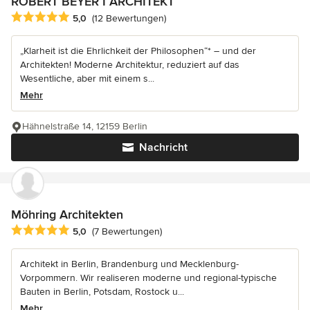
ROBERT BEYER I ARCHITEKT
Durchschnittliche Bewertung: 5 von 5 Sternen
5,0
(12 Bewertungen)
„Klarheit ist die Ehrlichkeit der Philosophen“* – und der
Architekten! Moderne Architektur, reduziert auf das
Wesentliche, aber mit einem s...
Mehr
Hähnelstraße 14, 12159 Berlin
Nachricht
Möhring Architekten
Durchschnittliche Bewertung: 5 von 5 Sternen
5,0
(7 Bewertungen)
Architekt in Berlin, Brandenburg und Mecklenburg-
Vorpommern. Wir realiseren moderne und regional-typische
Bauten in Berlin, Potsdam, Rostock u...
Mehr