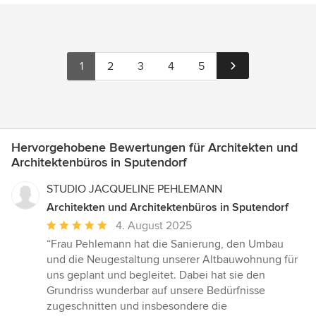
1
2
3
4
5
Hervorgehobene Bewertungen für Architekten und
Architektenbüros in Sputendorf
STUDIO JACQUELINE PEHLEMANN
Architekten und Architektenbüros in Sputendorf
Durchschnittliche
4. August 2025
Bewertung:
“Frau Pehlemann hat die Sanierung, den Umbau
5
und die Neugestaltung unserer Altbauwohnung für
von
uns geplant und begleitet. Dabei hat sie den
5
Grundriss wunderbar auf unsere Bedürfnisse
Sternen
zugeschnitten und insbesondere die