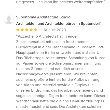
von
umgesetzt - ich kann ihn bestens weiterempfehlen.”
5
Sternen
Superforma Architecture Studio
Architekten und Architektenbüros in Sputendorf
Durchschnittliche
1. August 2020
Bewertung:
“Pizzeghello Architects hat in enger
5
Zusammenarbeit mit uns ein freistehendes
von
Bücherregal in einer Taschenwand in unserem Loft-
5
Hauptquartier in Berlin entworfen und installiert.
Sternen
Das Bücherregal sollte unsere Sammlung von Kunst
auf Papier sowie die Schreibmaschinensammlung
unseres Gründers und natürlich unsere
Nachschlagewerke präsentieren. Wir brauchten
auch eine größere Einheit für die Aufbewahrung
von Akten und Material sowie ein Display für
unseren Bildschirm, das tagsüber oder abends und
sogar an sonnigen Tagen funktionieren kann. Dieser
Wandschrank hatte die gleiche Herausforderung: Er
musste freistehend sein. Die Architekten schufen