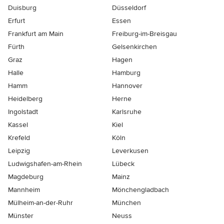
Duisburg
Düsseldorf
Erfurt
Essen
Frankfurt am Main
Freiburg-im-Breisgau
Fürth
Gelsenkirchen
Graz
Hagen
Halle
Hamburg
Hamm
Hannover
Heidelberg
Herne
Ingolstadt
Karlsruhe
Kassel
Kiel
Krefeld
Köln
Leipzig
Leverkusen
Ludwigshafen-am-Rhein
Lübeck
Magdeburg
Mainz
Mannheim
Mönchen­gladbach
Mülheim-an-der-Ruhr
München
Münster
Neuss