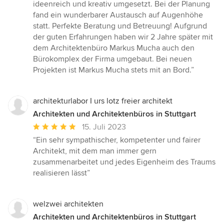
5
ideenreich und kreativ umgesetzt. Bei der Planung
Sternen
fand ein wunderbarer Austausch auf Augenhöhe
statt. Perfekte Beratung und Betreuung! Aufgrund
der guten Erfahrungen haben wir 2 Jahre später mit
dem Architektenbüro Markus Mucha auch den
Bürokomplex der Firma umgebaut. Bei neuen
Projekten ist Markus Mucha stets mit an Bord.”
architekturlabor I urs lotz freier architekt
Architekten und Architektenbüros in Stuttgart
Durchschnittliche
15. Juli 2023
Bewertung:
“Ein sehr sympathischer, kompetenter und fairer
5
Architekt, mit dem man immer gern
von
zusammenarbeitet und jedes Eigenheim des Traums
5
realisieren lässt”
Sternen
welzwei architekten
Architekten und Architektenbüros in Stuttgart