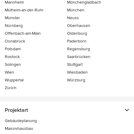
Mannheim
Mönchen­gladbach
Mülheim-an-der-Ruhr
München
Münster
Neuss
Nürnberg
Oberhausen
Offenbach-am-Main
Oldenburg
Osnabrück
Paderborn
Potsdam
Regensburg
Rostock
Saarbrücken
Solingen
Stuttgart
Wien
Wiesbaden
Wuppertal
Würzburg
Zürich
Projektart
Gebäudeplanung
Massivhausbau