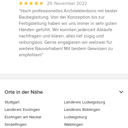
Durchschnittliche
29. November 2022
Bewertung:
“Hoch professionelles Architektenbüro mit bester
5
Baubegleitung. Von der Konzeption bis zur
von
Fertigstellung haben wir uns immer in sehr guten
5
Händen gefühlt. Wir konnten jederzeit Abläufe
Sternen
nachfragen und klären, alles lief zügig und
reibungslos. Gerne engagieren wir welzwei für
weitere Bauvorhaben! Mit bestem Gewissen zu
empfehlen!”
Orte in der Nähe
Stuttgart
Landkreis Ludwigsburg
Landkreis Esslingen
Landkreis Böblingen
Esslingen am Neckar
Ludwigsburg
Sindelfingen
Waiblingen