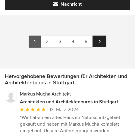
Nachricht
1
2
3
4
8
Hervorgehobene Bewertungen für Architekten und
Architektenbüros in Stuttgart
Markus Mucha Architekt
Architekten und Architektenbüros in Stuttgart
Durchschnittliche
13. März 2024
Bewertung:
“Wir haben ein altes Haus im Naturschutzgebiet
5
gekauft und haben mit Markus Mucha komplett
von
umgebaut. Unsere Anforderungen wurden