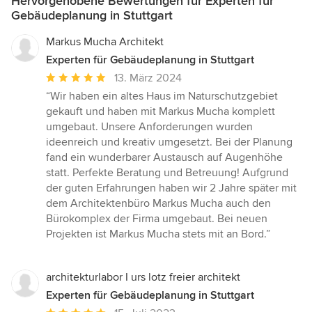
Hervorgehobene Bewertungen für Experten für
Gebäudeplanung in Stuttgart
Markus Mucha Architekt
Experten für Gebäudeplanung in Stuttgart
Durchschnittliche
13. März 2024
Bewertung:
“Wir haben ein altes Haus im Naturschutzgebiet
5
gekauft und haben mit Markus Mucha komplett
von
umgebaut. Unsere Anforderungen wurden
5
ideenreich und kreativ umgesetzt. Bei der Planung
Sternen
fand ein wunderbarer Austausch auf Augenhöhe
statt. Perfekte Beratung und Betreuung! Aufgrund
der guten Erfahrungen haben wir 2 Jahre später mit
dem Architektenbüro Markus Mucha auch den
Bürokomplex der Firma umgebaut. Bei neuen
Projekten ist Markus Mucha stets mit an Bord.”
architekturlabor I urs lotz freier architekt
Experten für Gebäudeplanung in Stuttgart