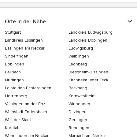
Orte in der Nähe
Stuttgart
Landkreis Ludwigsburg
Landkreis Esslingen
Landkreis Böblingen
Esslingen am Neckar
Ludwigsburg
Sindelfingen
Waiblingen
Böblingen
Leonberg
Fellbach
Bietigheim-Bissingen
Nürtingen
Kirchheim unter Teck
Leinfelden-Echterdingen
Backnang
Herrenberg
Kornwestheim
Vaihingen an der Enz
Winnenden
Weinstadt-Endersbach
Ditzingen
Weil der Stadt
Gerlingen
Korntal
Renningen
Wendlingen am Neckar
Marbach am Neckar