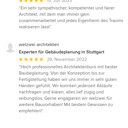
Durchschnittliche
15. Juli 2023
Bewertung:
“Ein sehr sympathischer, kompetenter und fairer
5
Architekt, mit dem man immer gern
von
zusammenarbeitet und jedes Eigenheim des Traums
5
realisieren lässt”
Sternen
welzwei architekten
Experten für Gebäudeplanung in Stuttgart
Durchschnittliche
29. November 2022
Bewertung:
“Hoch professionelles Architektenbüro mit bester
5
Baubegleitung. Von der Konzeption bis zur
von
Fertigstellung haben wir uns immer in sehr guten
5
Händen gefühlt. Wir konnten jederzeit Abläufe
Sternen
nachfragen und klären, alles lief zügig und
reibungslos. Gerne engagieren wir welzwei für
weitere Bauvorhaben! Mit bestem Gewissen zu
empfehlen!”