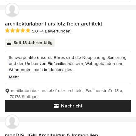
architekturlabor I urs lotz freier architekt
Durchschnittliche Bewertung: 5 von 5 Sternen
5,0
(4 Bewertungen)
Seit 18 Jahren tätig
Schwerpunkte unseres Büros sind die Neuplanung, Sanierung
und der Umbau von Einfamilienhäusern, Wohngebäuden und
Wohnungen, auch im denkmalges...
Mehr
architketurlabor urs lotz.freier architekt., Paulinenstraße 18 a,
70178 Stuttgart
Nachricht
monDIS_IGN Architektur & Immobilien