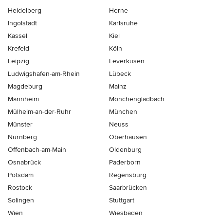
Heidelberg
Herne
Ingolstadt
Karlsruhe
Kassel
Kiel
Krefeld
Köln
Leipzig
Leverkusen
Ludwigshafen-am-Rhein
Lübeck
Magdeburg
Mainz
Mannheim
Mönchen­gladbach
Mülheim-an-der-Ruhr
München
Münster
Neuss
Nürnberg
Oberhausen
Offenbach-am-Main
Oldenburg
Osnabrück
Paderborn
Potsdam
Regensburg
Rostock
Saarbrücken
Solingen
Stuttgart
Wien
Wiesbaden