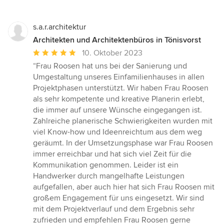
s.a.r.architektur
Architekten und Architektenbüros in Tönisvorst
Durchschnittliche
10. Oktober 2023
Bewertung:
“Frau Roosen hat uns bei der Sanierung und
5
Umgestaltung unseres Einfamilienhauses in allen
von
Projektphasen unterstützt. Wir haben Frau Roosen
5
als sehr kompetente und kreative Planerin erlebt,
Sternen
die immer auf unsere Wünsche eingegangen ist.
Zahlreiche planerische Schwierigkeiten wurden mit
viel Know-how und Ideenreichtum aus dem weg
geräumt. In der Umsetzungsphase war Frau Roosen
immer erreichbar und hat sich viel Zeit für die
Kommunikation genommen. Leider ist ein
Handwerker durch mangelhafte Leistungen
aufgefallen, aber auch hier hat sich Frau Roosen mit
großem Engagement für uns eingesetzt. Wir sind
mit dem Projektverlauf und dem Ergebnis sehr
zufrieden und empfehlen Frau Roosen gerne