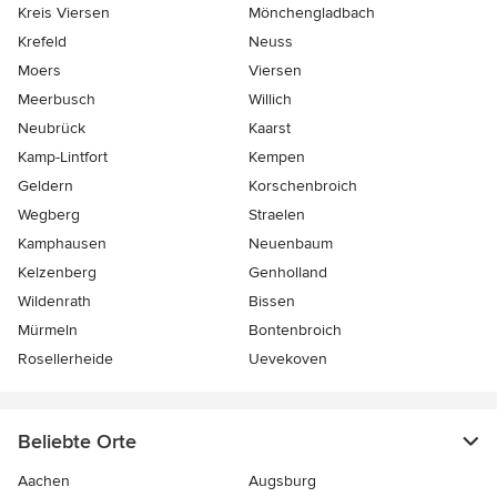
Kreis Viersen
Mönchengladbach
Krefeld
Neuss
Moers
Viersen
Meerbusch
Willich
Neubrück
Kaarst
Kamp-Lintfort
Kempen
Geldern
Korschenbroich
Wegberg
Straelen
Kamphausen
Neuenbaum
Kelzenberg
Genholland
Wildenrath
Bissen
Mürmeln
Bontenbroich
Rosellerheide
Uevekoven
Beliebte Orte
Aachen
Augsburg