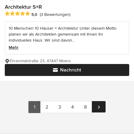
Architektur S+R
Durchschnittliche Bewertung: 5 von 5 Sternen
5,0
(3 Bewertungen)
10 Menschen 10 Häuser = Architektur Unter diesem Motto
planen wir als Architekten gemeinsam mit Ihnen Ihr
individuelles Haus. Wir sind davon...
Mehr
Ehrenmalstraße 23, 47447 Moers
Nachricht
1
2
3
4
8