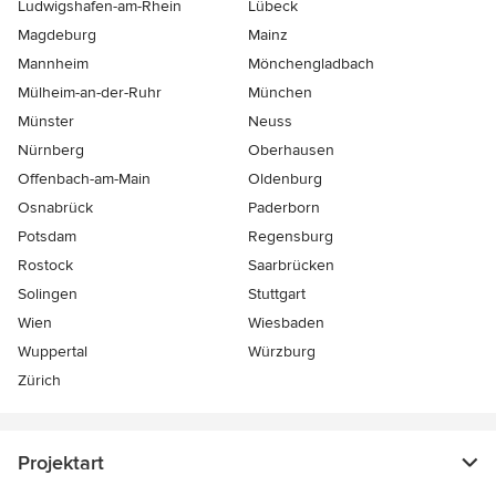
Ludwigshafen-am-Rhein
Lübeck
Magdeburg
Mainz
Mannheim
Mönchen­gladbach
Mülheim-an-der-Ruhr
München
Münster
Neuss
Nürnberg
Oberhausen
Offenbach-am-Main
Oldenburg
Osnabrück
Paderborn
Potsdam
Regensburg
Rostock
Saarbrücken
Solingen
Stuttgart
Wien
Wiesbaden
Wuppertal
Würzburg
Zürich
Projektart