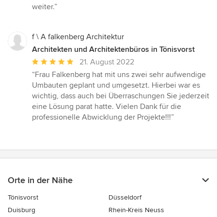
weiter.”
f \ A falkenberg Architektur
Architekten und Architektenbüros in Tönisvorst
Durchschnittliche
21. August 2022
Bewertung:
“Frau Falkenberg hat mit uns zwei sehr aufwendige
5
Umbauten geplant und umgesetzt. Hierbei war es
von
wichtig, dass auch bei Überraschungen Sie jederzeit
5
eine Lösung parat hatte. Vielen Dank für die
Sternen
professionelle Abwicklung der Projekte!!!”
Orte in der Nähe
Tönisvorst
Düsseldorf
Duisburg
Rhein-Kreis Neuss