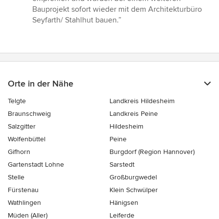
Bauprojekt sofort wieder mit dem Architekturbüro
Seyfarth/ Stahlhut bauen.”
Orte in der Nähe
Telgte
Landkreis Hildesheim
Braunschweig
Landkreis Peine
Salzgitter
Hildesheim
Wolfenbüttel
Peine
Gifhorn
Burgdorf (Region Hannover)
Gartenstadt Lohne
Sarstedt
Stelle
Großburgwedel
Fürstenau
Klein Schwülper
Wathlingen
Hänigsen
Müden (Aller)
Leiferde