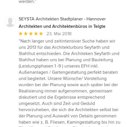
werden.”
SEYSTA Architekten Stadtplaner - Hannover
Architekten und Architektenbüros in Telgte
Durchschnittliche
23. Mai 2018
Bewertung:
“Nach langer und zeitintensiver Suche haben wir
5
uns 2013 für das Architekturbüro Seyfarth und
von
Stahlhut entschieden. Die Architeken Seyfarth und
5
Stahlhut haben uns bei Planung und Bauleitung
Sternen
(Leistungsphasen 1 -9 ) unseres EFH inkl.
Außenanlagen / Gartengestaltung perfekt beraten
und begleitet. Unsere Wünsche/ Vorstellung
wurden bei der Planung sowie auch später bei der
Realisierung immer aufgenommen, gemeinsam
diskutiert und die Ergebnisse entsprechend
umgesetzt. Auch sind Zeit und Geduld
hervorzuheben, die sich die Architekten selbst bei
der Planung und Auswahl von Details genommen
haben wie z. B. Fliesen, Kamingestaltung bis hin zu