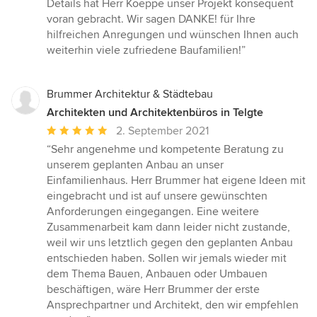
Details hat Herr Koeppe unser Projekt konsequent
voran gebracht. Wir sagen DANKE! für Ihre
hilfreichen Anregungen und wünschen Ihnen auch
weiterhin viele zufriedene Baufamilien!”
Brummer Architektur & Städtebau
Architekten und Architektenbüros in Telgte
Durchschnittliche
2. September 2021
Bewertung:
“Sehr angenehme und kompetente Beratung zu
5
unserem geplanten Anbau an unser
von
Einfamilienhaus. Herr Brummer hat eigene Ideen mit
5
eingebracht und ist auf unsere gewünschten
Sternen
Anforderungen eingegangen. Eine weitere
Zusammenarbeit kam dann leider nicht zustande,
weil wir uns letztlich gegen den geplanten Anbau
entschieden haben. Sollen wir jemals wieder mit
dem Thema Bauen, Anbauen oder Umbauen
beschäftigen, wäre Herr Brummer der erste
Ansprechpartner und Architekt, den wir empfehlen