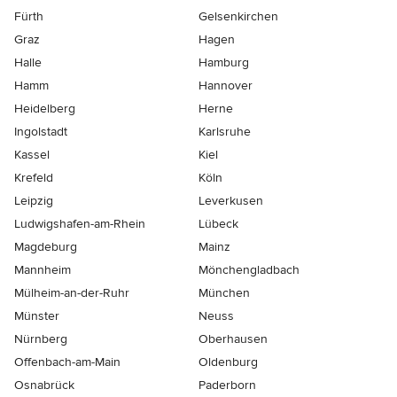
Fürth
Gelsenkirchen
Graz
Hagen
Halle
Hamburg
Hamm
Hannover
Heidelberg
Herne
Ingolstadt
Karlsruhe
Kassel
Kiel
Krefeld
Köln
Leipzig
Leverkusen
Ludwigshafen-am-Rhein
Lübeck
Magdeburg
Mainz
Mannheim
Mönchen­gladbach
Mülheim-an-der-Ruhr
München
Münster
Neuss
Nürnberg
Oberhausen
Offenbach-am-Main
Oldenburg
Osnabrück
Paderborn