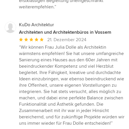
erstklassigen Begleitung uneingeschränkt
weiterempfehlen.”
KuDo Architektur
Architekten und Architektenbüros in Vossem
Durchschnittliche
21. Dezember 2024
Bewertung:
“Wir können Frau Julia Dolle als Architektin
5
wärmstens empfehlen! Sie hat unsere umfangreiche
von
Sanierung eines Hauses aus den 60er Jahren mit
5
beeindruckender Kompetenz und viel Herzblut
Sternen
begleitet. Ihre Fähigkeit, kreative und durchdachte
Ideen einzubringen, war ebenso beeindruckend wie
ihre Offenheit, unsere eigenen Vorstellungen zu
integrieren. Sie hat stets versucht, alles möglich zu
machen, und dabei eine perfekte Balance zwischen
Funktionalität und Ästhetik gefunden. Die
Zusammenarbeit mit ihr war in jeder Hinsicht
bereichernd, und für zukünftige Projekte würden wir
uns immer wieder für Frau Dolle entscheiden!”