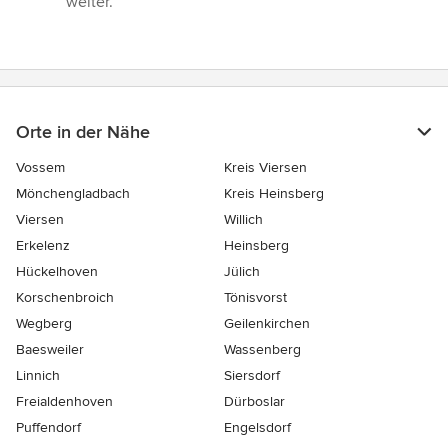
weiter.”
Orte in der Nähe
Vossem
Kreis Viersen
Mönchengladbach
Kreis Heinsberg
Viersen
Willich
Erkelenz
Heinsberg
Hückelhoven
Jülich
Korschenbroich
Tönisvorst
Wegberg
Geilenkirchen
Baesweiler
Wassenberg
Linnich
Siersdorf
Freialdenhoven
Dürboslar
Puffendorf
Engelsdorf