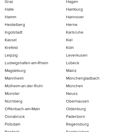
Graz
Hagen
Halle
Hamburg
Hamm
Hannover
Heidelberg
Herne
Ingolstadt
Karlsruhe
Kassel
Kiel
Krefeld
Köln
Leipzig
Leverkusen
Ludwigshafen-am-Rhein
Lübeck
Magdeburg
Mainz
Mannheim
Mönchen­gladbach
Mülheim-an-der-Ruhr
München
Münster
Neuss
Nürnberg
Oberhausen
Offenbach-am-Main
Oldenburg
Osnabrück
Paderborn
Potsdam
Regensburg
Rostock
Saarbrücken