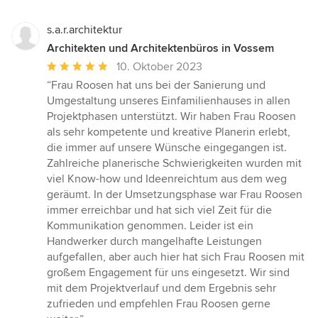
s.a.r.architektur
Architekten und Architektenbüros in Vossem
Durchschnittliche
10. Oktober 2023
Bewertung:
“Frau Roosen hat uns bei der Sanierung und
5
Umgestaltung unseres Einfamilienhauses in allen
von
Projektphasen unterstützt. Wir haben Frau Roosen
5
als sehr kompetente und kreative Planerin erlebt,
Sternen
die immer auf unsere Wünsche eingegangen ist.
Zahlreiche planerische Schwierigkeiten wurden mit
viel Know-how und Ideenreichtum aus dem weg
geräumt. In der Umsetzungsphase war Frau Roosen
immer erreichbar und hat sich viel Zeit für die
Kommunikation genommen. Leider ist ein
Handwerker durch mangelhafte Leistungen
aufgefallen, aber auch hier hat sich Frau Roosen mit
großem Engagement für uns eingesetzt. Wir sind
mit dem Projektverlauf und dem Ergebnis sehr
zufrieden und empfehlen Frau Roosen gerne