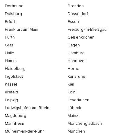
Dortmund
Dresden
Duisburg
Düsseldorf
Erfurt
Essen
Frankfurt am Main
Freiburg-im-Breisgau
Fürth
Gelsenkirchen
Graz
Hagen
Halle
Hamburg
Hamm
Hannover
Heidelberg
Herne
Ingolstadt
Karlsruhe
Kassel
Kiel
Krefeld
Köln
Leipzig
Leverkusen
Ludwigshafen-am-Rhein
Lübeck
Magdeburg
Mainz
Mannheim
Mönchen­gladbach
Mülheim-an-der-Ruhr
München