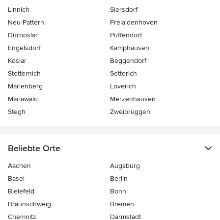
Linnich
Siersdorf
Neu-Pattern
Freialdenhoven
Dürboslar
Puffendorf
Engelsdorf
Kamphausen
Koslar
Beggendorf
Stetternich
Setterich
Marienberg
Loverich
Mariawald
Merzenhausen
Stegh
Zweibrüggen
Beliebte Orte
Aachen
Augsburg
Basel
Berlin
Bielefeld
Bonn
Braunschweig
Bremen
Chemnitz
Darmstadt