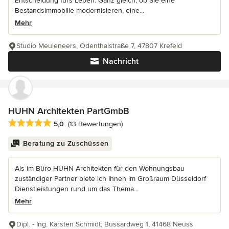
Entscheidung fürs Leben. Ganz gleich, ob Sie eine
Bestandsimmobilie modernisieren, eine...
Mehr
Studio Meuleneers, Odenthalstraße 7, 47807 Krefeld
Nachricht
HUHN Architekten PartGmbB
Durchschnittliche Bewertung: 5 von 5 Sternen
5,0
(13 Bewertungen)
Beratung zu Zuschüssen
Als im Büro HUHN Architekten für den Wohnungsbau
zuständiger Partner biete ich Ihnen im Großraum Düsseldorf
Dienstleistungen rund um das Thema...
Mehr
Dipl. - Ing. Karsten Schmidt, Bussardweg 1, 41468 Neuss