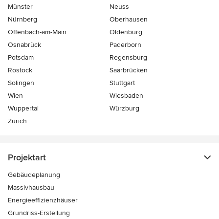
Münster
Neuss
Nürnberg
Oberhausen
Offenbach-am-Main
Oldenburg
Osnabrück
Paderborn
Potsdam
Regensburg
Rostock
Saarbrücken
Solingen
Stuttgart
Wien
Wiesbaden
Wuppertal
Würzburg
Zürich
Projektart
Gebäudeplanung
Massivhausbau
Energieeffizienzhäuser
Grundriss-Erstellung