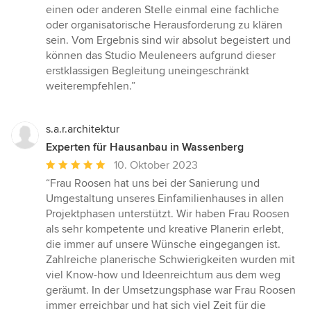
einen oder anderen Stelle einmal eine fachliche
oder organisatorische Herausforderung zu klären
sein. Vom Ergebnis sind wir absolut begeistert und
können das Studio Meuleneers aufgrund dieser
erstklassigen Begleitung uneingeschränkt
weiterempfehlen.”
s.a.r.architektur
Experten für Hausanbau in Wassenberg
Durchschnittliche
10. Oktober 2023
Bewertung:
“Frau Roosen hat uns bei der Sanierung und
5
Umgestaltung unseres Einfamilienhauses in allen
von
Projektphasen unterstützt. Wir haben Frau Roosen
5
als sehr kompetente und kreative Planerin erlebt,
Sternen
die immer auf unsere Wünsche eingegangen ist.
Zahlreiche planerische Schwierigkeiten wurden mit
viel Know-how und Ideenreichtum aus dem weg
geräumt. In der Umsetzungsphase war Frau Roosen
immer erreichbar und hat sich viel Zeit für die