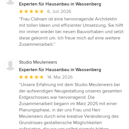
Experten für Hausanbau in Wassenberg
Durchschnittliche
6. Juli 2026
Bewertung:
“Frau Clahsen ist eine hervorragende Architektin
5
mit tollen Ideen und effizienter Umsetzung. Sie hilft
von
mir immer wieder bei neuen Bauvorhaben und setzt
5
diese gekonnt um. Ich freue mich auf eine weitere
Sternen
Zusammenarbeit.”
Studio Meuleneers
Experten für Hausanbau in Wassenberg
Durchschnittliche
14. Mai 2026
Bewertung:
“Unsere Erfahrung mit dem Studio Meuleneers bei
5
der aufwendigen Neugestaltung unseres gesamten
von
Erdgeschosses war hervorragend. Die
5
Zusammenarbeit begann im März 2025 mit einer
Sternen
Planungsphase, in der uns Frau und Herr
Meuleneers durch eine kreative Veränderung des
Grundrisses gestalterische Möglichkeiten
aufzeigten, die wir uns selbst niemals hätten