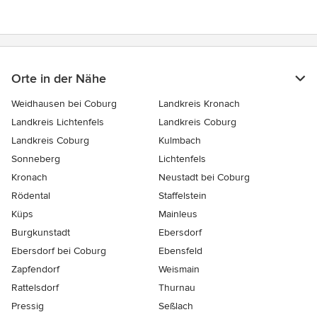
Orte in der Nähe
Weidhausen bei Coburg
Landkreis Kronach
Landkreis Lichtenfels
Landkreis Coburg
Landkreis Coburg
Kulmbach
Sonneberg
Lichtenfels
Kronach
Neustadt bei Coburg
Rödental
Staffelstein
Küps
Mainleus
Burgkunstadt
Ebersdorf
Ebersdorf bei Coburg
Ebensfeld
Zapfendorf
Weismain
Rattelsdorf
Thurnau
Pressig
Seßlach