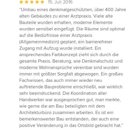
Durchschnittliche
15. Juli 2016
Bewertung:
“Umbau eines denkmalgeschützten, über 400 Jahre
5
alten Gebäudes zu einer Arztpraxis. Viele alte
von
Bauteile wurden erhalten, moderne Elemente
5
wurden sensibel eingefügt. Die Räume sind optimal
Sternen
auf die Bedürfnisse einer Arztpraxis
(Allgemeinmedizin) geplant, ein barrierefreier
Zugang mit Aufzug wurde installiert. Ein
ansprechendes Farbkonzept zieht sich durch die
gesamte Praxis. Beratung, wie Denkmalschutz und
moderne Wohnansprüche vereinbar sind wurden
immer mit größter Sorgfalt abgewogen. Ein großes
Fachwissen, das auch immer wieder neu
auftretende Bauprobleme einschließt, war wirklich
sehr beeindruckend. Die Koordination aller
Handwerker war ausgesprochen gut, man merkte,
wie gerne die am Bau beteiligten mit dem
Architekturbüro zusammen arbeiten. Es ist ein
bemerkenswerter Bau entstanden, der auch eine
positive Veränderung in das Ortsbild gebracht hat.”