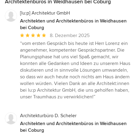
Architektenbüros in Weidhausen bei Coburg
[lu:p] Architektur GmbH
Architekten und Architektenbüros in Weidhausen
bei Coburg
Durchschnittliche
8. Dezember 2025
Bewertung:
“vom ersten Gespräch bis heute ist Herr Lorenz ein
5
angenehmer, kompetenter Gesprächspartner. Die
von
Planungsphase hat uns viel Spaß gemacht, wir
5
konnten alle Gedanken und Ideen zu unserem Haus
Sternen
diskutieren und in sinnvolle Lösungen umwandeln,
so dass wir auch heute noch nichts am Haus ändern
wollen würden. Vielen Dank an alle Architekt:innen
bei lu:p Architektur GmbH, die uns geholfen haben,
unser Traumhaus zu verwirklichen!”
Architekturbüro D. Scheler
Architekten und Architektenbüros in Weidhausen
bei Coburg