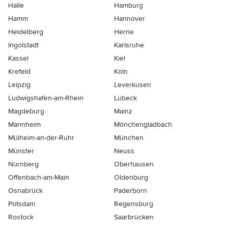
Halle
Hamburg
Hamm
Hannover
Heidelberg
Herne
Ingolstadt
Karlsruhe
Kassel
Kiel
Krefeld
Köln
Leipzig
Leverkusen
Ludwigshafen-am-Rhein
Lübeck
Magdeburg
Mainz
Mannheim
Mönchen­gladbach
Mülheim-an-der-Ruhr
München
Münster
Neuss
Nürnberg
Oberhausen
Offenbach-am-Main
Oldenburg
Osnabrück
Paderborn
Potsdam
Regensburg
Rostock
Saarbrücken