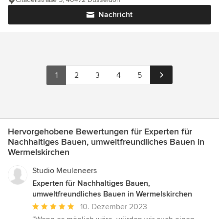
Nachricht
1
2
3
4
5
Hervorgehobene Bewertungen für Experten für
Nachhaltiges Bauen, umweltfreundliches Bauen in
Wermelskirchen
Studio Meuleneers
Experten für Nachhaltiges Bauen,
umweltfreundliches Bauen in Wermelskirchen
Durchschnittliche
10. Dezember 2023
Bewertung: