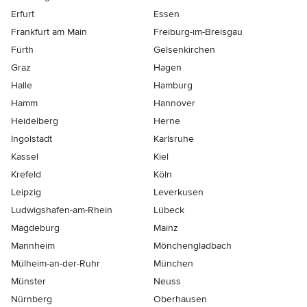
Erfurt
Essen
Frankfurt am Main
Freiburg-im-Breisgau
Fürth
Gelsenkirchen
Graz
Hagen
Halle
Hamburg
Hamm
Hannover
Heidelberg
Herne
Ingolstadt
Karlsruhe
Kassel
Kiel
Krefeld
Köln
Leipzig
Leverkusen
Ludwigshafen-am-Rhein
Lübeck
Magdeburg
Mainz
Mannheim
Mönchen­gladbach
Mülheim-an-der-Ruhr
München
Münster
Neuss
Nürnberg
Oberhausen