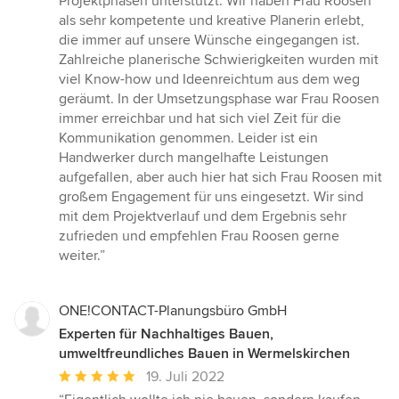
Projektphasen unterstützt. Wir haben Frau Roosen
5
als sehr kompetente und kreative Planerin erlebt,
Sternen
die immer auf unsere Wünsche eingegangen ist.
Zahlreiche planerische Schwierigkeiten wurden mit
viel Know-how und Ideenreichtum aus dem weg
geräumt. In der Umsetzungsphase war Frau Roosen
immer erreichbar und hat sich viel Zeit für die
Kommunikation genommen. Leider ist ein
Handwerker durch mangelhafte Leistungen
aufgefallen, aber auch hier hat sich Frau Roosen mit
großem Engagement für uns eingesetzt. Wir sind
mit dem Projektverlauf und dem Ergebnis sehr
zufrieden und empfehlen Frau Roosen gerne
weiter.”
ONE!CONTACT-Planungsbüro GmbH
Experten für Nachhaltiges Bauen,
umweltfreundliches Bauen in Wermelskirchen
Durchschnittliche
19. Juli 2022
Bewertung: