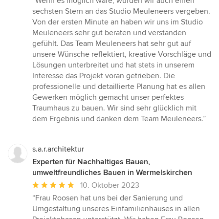
“Wenn es möglich wäre, würden wir auch einen
5
sechsten Stern an das Studio Meuleneers vergeben.
von
Von der ersten Minute an haben wir uns im Studio
5
Meuleneers sehr gut beraten und verstanden
Sternen
gefühlt. Das Team Meuleneers hat sehr gut auf
unsere Wünsche reflektiert, kreative Vorschläge und
Lösungen unterbreitet und hat stets in unserem
Interesse das Projekt voran getrieben. Die
professionelle und detaillierte Planung hat es allen
Gewerken möglich gemacht unser perfektes
Traumhaus zu bauen. Wir sind sehr glücklich mit
dem Ergebnis und danken dem Team Meuleneers.”
s.a.r.architektur
Experten für Nachhaltiges Bauen,
umweltfreundliches Bauen in Wermelskirchen
Durchschnittliche
10. Oktober 2023
Bewertung:
“Frau Roosen hat uns bei der Sanierung und
5
Umgestaltung unseres Einfamilienhauses in allen
von