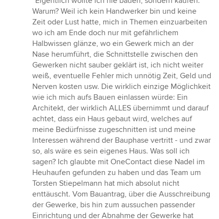
“Eigentlich wollte ich nie bauen, sondern kaufen.
5
Warum? Weil ich kein Handwerker bin und keine
von
Zeit oder Lust hatte, mich in Themen einzuarbeiten
5
wo ich am Ende doch nur mit gefährlichem
Sternen
Halbwissen glänze, wo ein Gewerk mich an der
Nase herumführt, die Schnittstelle zwischen den
Gewerken nicht sauber geklärt ist, ich nicht weiter
weiß, eventuelle Fehler mich unnötig Zeit, Geld und
Nerven kosten usw. Die wirklich einzige Möglichkeit
wie ich mich aufs Bauen einlassen würde: Ein
Architekt, der wirklich ALLES übernimmt und darauf
achtet, dass ein Haus gebaut wird, welches auf
meine Bedürfnisse zugeschnitten ist und meine
Interessen während der Bauphase vertritt - und zwar
so, als wäre es sein eigenes Haus. Was soll ich
sagen? Ich glaubte mit OneContact diese Nadel im
Heuhaufen gefunden zu haben und das Team um
Torsten Stiepelmann hat mich absolut nicht
enttäuscht. Vom Bauantrag, über die Ausschreibung
der Gewerke, bis hin zum aussuchen passender
Einrichtung und der Abnahme der Gewerke hat