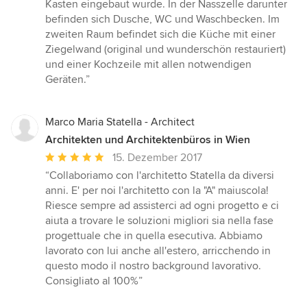
Kasten eingebaut wurde. In der Nasszelle darunter
befinden sich Dusche, WC und Waschbecken. Im
zweiten Raum befindet sich die Küche mit einer
Ziegelwand (original und wunderschön restauriert)
und einer Kochzeile mit allen notwendigen
Geräten.”
Marco Maria Statella - Architect
Architekten und Architektenbüros in Wien
Durchschnittliche
15. Dezember 2017
Bewertung:
“Collaboriamo con l'architetto Statella da diversi
5
anni. E' per noi l'architetto con la "A" maiuscola!
von
Riesce sempre ad assisterci ad ogni progetto e ci
5
aiuta a trovare le soluzioni migliori sia nella fase
Sternen
progettuale che in quella esecutiva. Abbiamo
lavorato con lui anche all'estero, arricchendo in
questo modo il nostro background lavorativo.
Consigliato al 100%”