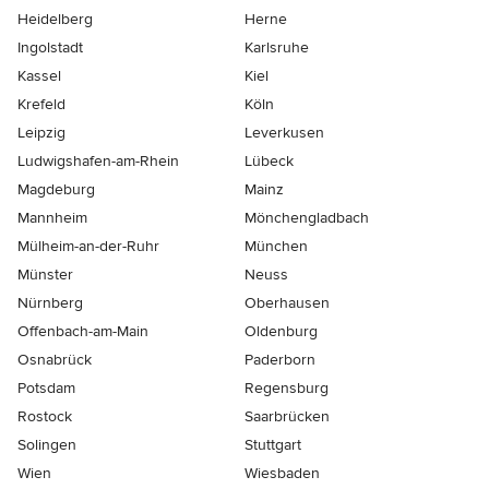
Heidelberg
Herne
Ingolstadt
Karlsruhe
Kassel
Kiel
Krefeld
Köln
Leipzig
Leverkusen
Ludwigshafen-am-Rhein
Lübeck
Magdeburg
Mainz
Mannheim
Mönchen­gladbach
Mülheim-an-der-Ruhr
München
Münster
Neuss
Nürnberg
Oberhausen
Offenbach-am-Main
Oldenburg
Osnabrück
Paderborn
Potsdam
Regensburg
Rostock
Saarbrücken
Solingen
Stuttgart
Wien
Wiesbaden