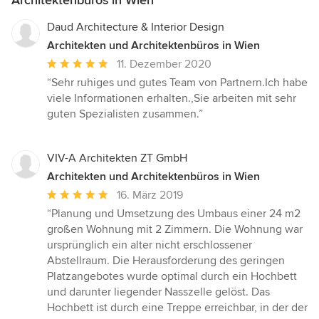
Daud Architecture & Interior Design
Architekten und Architektenbüros in Wien
Durchschnittliche
11. Dezember 2020
Bewertung:
“Sehr ruhiges und gutes Team von Partnern.Ich habe
5
viele Informationen erhalten.,Sie arbeiten mit sehr
von
guten Spezialisten zusammen.”
5
Sternen
VIV-A Architekten ZT GmbH
Architekten und Architektenbüros in Wien
Durchschnittliche
16. März 2019
Bewertung:
“Planung und Umsetzung des Umbaus einer 24 m2
5
großen Wohnung mit 2 Zimmern. Die Wohnung war
von
ursprünglich ein alter nicht erschlossener
5
Abstellraum. Die Herausforderung des geringen
Sternen
Platzangebotes wurde optimal durch ein Hochbett
und darunter liegender Nasszelle gelöst. Das
Hochbett ist durch eine Treppe erreichbar, in der der