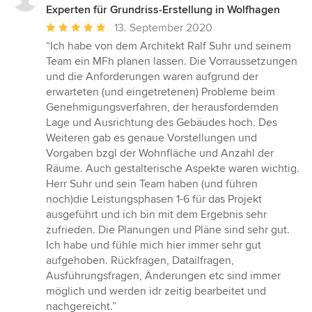
Experten für Grundriss-Erstellung in Wolfhagen
Durchschnittliche
13. September 2020
Bewertung:
“Ich habe von dem Architekt Ralf Suhr und seinem
5
Team ein MFh planen lassen. Die Vorraussetzungen
von
und die Anforderungen waren aufgrund der
5
erwarteten (und eingetretenen) Probleme beim
Sternen
Genehmigungsverfahren, der herausfordernden
Lage und Ausrichtung des Gebäudes hoch. Des
Weiteren gab es genaue Vorstellungen und
Vorgaben bzgl der Wohnfläche und Anzahl der
Räume. Auch gestalterische Aspekte waren wichtig.
Herr Suhr und sein Team haben (und führen
noch)die Leistungsphasen 1-6 für das Projekt
ausgeführt und ich bin mit dem Ergebnis sehr
zufrieden. Die Planungen und Pläne sind sehr gut.
Ich habe und fühle mich hier immer sehr gut
aufgehoben. Rückfragen, Datailfragen,
Ausführungsfragen, Änderungen etc sind immer
möglich und werden idr zeitig bearbeitet und
nachgereicht.”