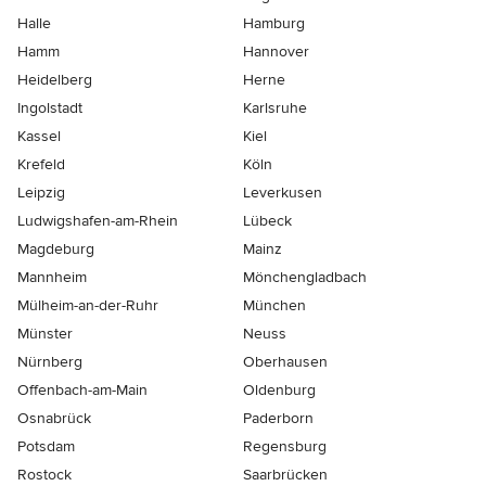
Halle
Hamburg
Hamm
Hannover
Heidelberg
Herne
Ingolstadt
Karlsruhe
Kassel
Kiel
Krefeld
Köln
Leipzig
Leverkusen
Ludwigshafen-am-Rhein
Lübeck
Magdeburg
Mainz
Mannheim
Mönchen­gladbach
Mülheim-an-der-Ruhr
München
Münster
Neuss
Nürnberg
Oberhausen
Offenbach-am-Main
Oldenburg
Osnabrück
Paderborn
Potsdam
Regensburg
Rostock
Saarbrücken