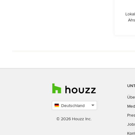
Lokal
Ahs
UN
Übe
Deutschland
Med
Land
Pre
auswählen
© 2026 Houzz Inc.
Job
Kon