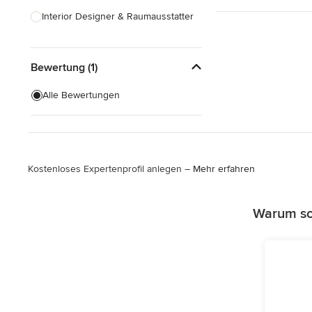
Interior Designer & Raumausstatter
Küchenplanung
Bewertung (1)
Landschaftsarchitekten
Armaturen & Sanitärbedarf
Alle Bewertungen
Beleuchtung
Einbauschränke
Kostenloses Expertenprofil anlegen –
Mehr erfahren
Alle anzeigen
Warum sol