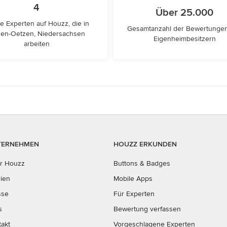
4
Über 25.000
e Experten auf Houzz, die in
Gesamtanzahl der Bewertunge
en-Oetzen, Niedersachsen
Eigenheimbesitzern
arbeiten
TERNEHMEN
HOUZZ ERKUNDEN
r Houzz
Buttons & Badges
ien
Mobile Apps
sse
Für Experten
s
Bewertung verfassen
takt
Vorgeschlagene Experten