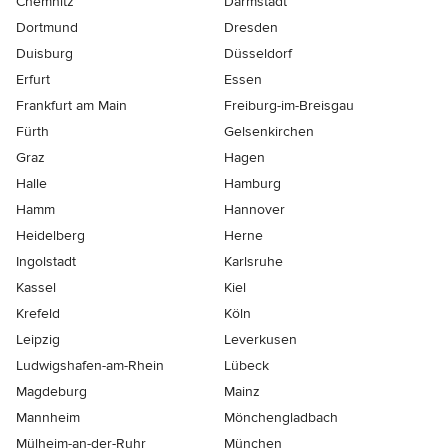
Chemnitz
Darmstadt
Dortmund
Dresden
Duisburg
Düsseldorf
Erfurt
Essen
Frankfurt am Main
Freiburg-im-Breisgau
Fürth
Gelsenkirchen
Graz
Hagen
Halle
Hamburg
Hamm
Hannover
Heidelberg
Herne
Ingolstadt
Karlsruhe
Kassel
Kiel
Krefeld
Köln
Leipzig
Leverkusen
Ludwigshafen-am-Rhein
Lübeck
Magdeburg
Mainz
Mannheim
Mönchen­gladbach
Mülheim-an-der-Ruhr
München