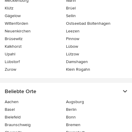
Mecklenburg
Warin
Klütz
Brüel
Gägelow
Sellin
Wittenförden
Ostseebad Boltenhagen
Neuenkirchen
Leezen
Brüsewitz
Pinnow
Kalkhorst
Lübow
Upahl
Lützow
Lübstorf
Damshagen
Zurow
Klein Rogahn
Beliebte Orte
Aachen
Augsburg
Basel
Berlin
Bielefeld
Bonn
Braunschweig
Bremen