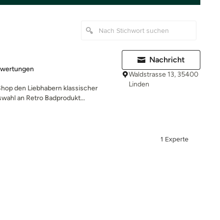
Nachricht
rtung: 5 von 5 Sternen
ewertungen
Waldstrasse 13, 35400
Linden
Shop den Liebhabern klassischer
wahl an Retro Badprodukt...
1 Experte