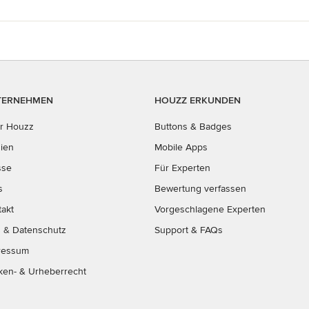
TERNEHMEN
HOUZZ ERKUNDEN
r Houzz
Buttons & Badges
ien
Mobile Apps
sse
Für Experten
s
Bewertung verfassen
takt
Vorgeschlagene Experten
B
&
Datenschutz
Support & FAQs
ressum
ken- & Urheberrecht