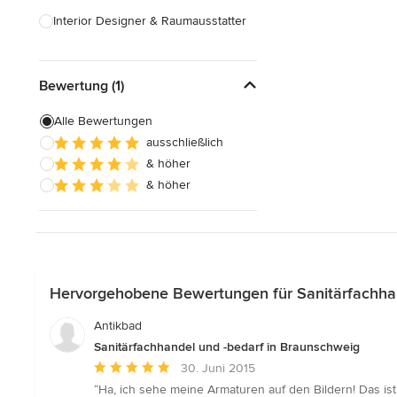
Interior Designer & Raumausstatter
Küchenplanung
Bewertung (1)
Landschaftsarchitekten
Armaturen & Sanitärbedarf
Alle Bewertungen
ausschließlich
Beleuchtung
& höher
Einbauschränke
& höher
Alle anzeigen
Hervorgehobene Bewertungen für Sanitärfachhan
Antikbad
Sanitärfachhandel und -bedarf in Braunschweig
Durchschnittliche
30. Juni 2015
Bewertung:
“Ha, ich sehe meine Armaturen auf den Bildern! Das ist