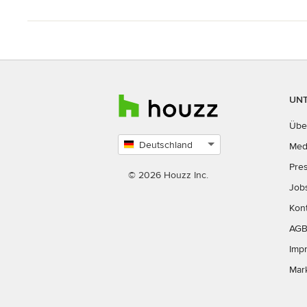
UN
Übe
Deutschland
Med
Land
Pre
auswählen
© 2026 Houzz Inc.
Job
Kon
AG
Imp
Mar