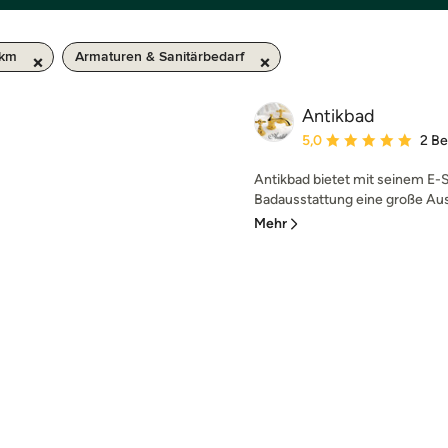
 km
Armaturen & Sanitärbedarf
Antikbad
Durchschnittliche Bewe
5,0
2 B
Antikbad bietet mit seinem E-
Badausstattung eine große Aus
Mehr