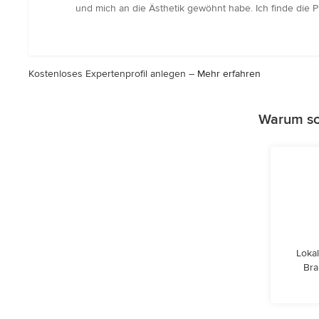
5
und mich an die Ästhetik gewöhnt habe. Ich finde die 
von
5
Sternen
Kostenloses Expertenprofil anlegen –
Mehr erfahren
Warum sol
Lokal
Bra