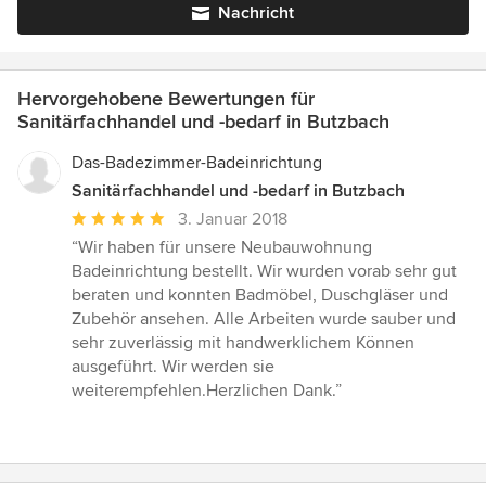
Nachricht
Hervorgehobene Bewertungen für
Sanitärfachhandel und -bedarf in Butzbach
Das-Badezimmer-Badeinrichtung
Sanitärfachhandel und -bedarf in Butzbach
Durchschnittliche
3. Januar 2018
Bewertung:
“Wir haben für unsere Neubauwohnung
5
Badeinrichtung bestellt. Wir wurden vorab sehr gut
von
beraten und konnten Badmöbel, Duschgläser und
5
Zubehör ansehen. Alle Arbeiten wurde sauber und
Sternen
sehr zuverlässig mit handwerklichem Können
ausgeführt. Wir werden sie
weiterempfehlen.Herzlichen Dank.”