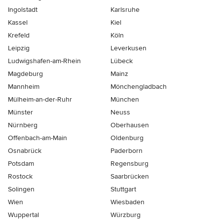
Ingolstadt
Karlsruhe
Kassel
Kiel
Krefeld
Köln
Leipzig
Leverkusen
Ludwigshafen-am-Rhein
Lübeck
Magdeburg
Mainz
Mannheim
Mönchen­gladbach
Mülheim-an-der-Ruhr
München
Münster
Neuss
Nürnberg
Oberhausen
Offenbach-am-Main
Oldenburg
Osnabrück
Paderborn
Potsdam
Regensburg
Rostock
Saarbrücken
Solingen
Stuttgart
Wien
Wiesbaden
Wuppertal
Würzburg